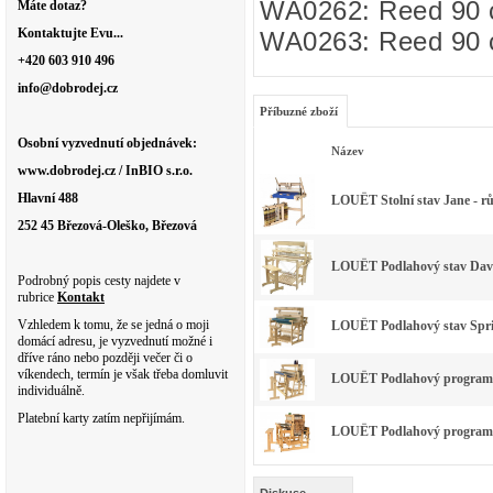
WA0262: Reed 90 c
Máte dotaz?
Kontaktujte Evu...
WA0263: Reed 90 c
+420 603 910 496
info@dobrodej.cz
Příbuzné zboží
Osobní vyzvednutí objednávek:
Název
www.dobrodej.cz / InBIO s.r.o.
Hlavní 488
LOUËT Stolní stav Jane - rů
252 45 Březová-Oleško, Březová
LOUËT Podlahový stav David 
Podrobný popis cesty najdete v
rubrice
Kontakt
Vzhledem k tomu, že se jedná o moji
LOUËT Podlahový stav Spring
domácí adresu, je vyzvednutí možné i
dříve ráno nebo později večer či o
víkendech, termín je však třeba domluvit
LOUËT Podlahový programova
individuálně.
Platební karty zatím nepřijímám.
LOUËT Podlahový programova