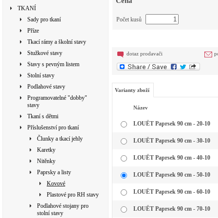
Cena
TKANÍ
Sady pro tkaní
Počet kusů
Příze
Tkací rámy a školní stavy
Stužkové stavy
dotaz prodavači
p
Stavy s pevným listem
Stolní stavy
Podlahové stavy
Varianty zboží
Programovatelné "dobby"
stavy
Název
Tkaní s dětmi
LOUËT Paprsek 90 cm - 20-10
Příslušenství pro tkaní
Člunky a tkací jehly
LOUËT Paprsek 90 cm - 30-10
Karetky
LOUËT Paprsek 90 cm - 40-10
Nitěnky
Paprsky a listy
LOUËT Paprsek 90 cm - 50-10
Kovové
LOUËT Paprsek 90 cm - 60-10
Plastové pro RH stavy
Podlahové stojany pro
LOUËT Paprsek 90 cm - 70-10
stolní stavy