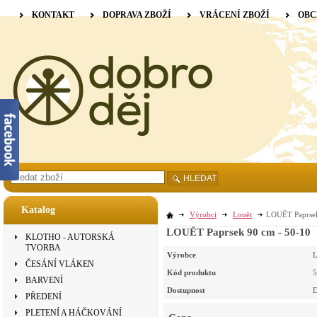
KONTAKT
DOPRAVA ZBOŽÍ
VRÁCENÍ ZBOŽÍ
OBC
HLEDAT
Katalog
Výrobci
Louët
LOUËT Paprsek
LOUËT Paprsek 90 cm - 50-10
KLOTHO - AUTORSKÁ
TVORBA
Výrobce
L
ČESÁNÍ VLÁKEN
Kód produktu
5
BARVENÍ
Dostupnost
D
PŘEDENÍ
PLETENÍ A HÁČKOVÁNÍ