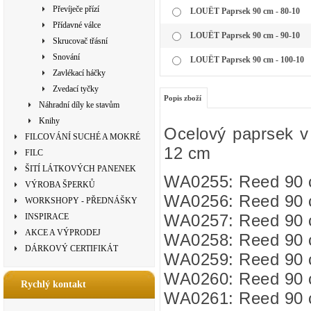
Převíječe přízí
LOUËT Paprsek 90 cm - 80-10
Přídavné válce
LOUËT Paprsek 90 cm - 90-10
Skrucovač třásní
Snování
LOUËT Paprsek 90 cm - 100-10
Zavlékací háčky
Zvedací tyčky
Popis zboží
Náhradní díly ke stavům
Knihy
Ocelový paprsek v 
FILCOVÁNÍ SUCHÉ A MOKRÉ
12 cm
FILC
ŠITÍ LÁTKOVÝCH PANENEK
WA0255: Reed 90 c
VÝROBA ŠPERKŮ
WA0256: Reed 90 c
WORKSHOPY - PŘEDNÁŠKY
WA0257: Reed 90 c
INSPIRACE
AKCE A VÝPRODEJ
WA0258: Reed 90 c
DÁRKOVÝ CERTIFIKÁT
WA0259: Reed 90 c
WA0260: Reed 90 c
Rychlý kontakt
WA0261: Reed 90 c