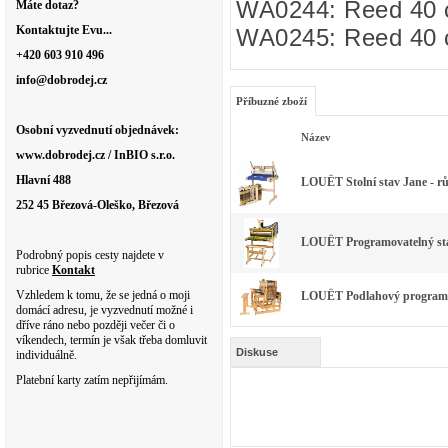
WA0244: Reed 40 c
Máte dotaz?
Kontaktujte Evu...
WA0245: Reed 40 c
+420 603 910 496
info@dobrodej.cz
Příbuzné zboží
Osobní vyzvednutí objednávek:
Název
www.dobrodej.cz / InBIO s.r.o.
Hlavní 488
LOUËT Stolní stav Jane - rů
252 45 Březová-Oleško, Březová
LOUËT Programovatelný stav
Podrobný popis cesty najdete v
rubrice
Kontakt
Vzhledem k tomu, že se jedná o moji
LOUËT Podlahový programova
domácí adresu, je vyzvednutí možné i
dříve ráno nebo později večer či o
víkendech, termín je však třeba domluvit
Diskuse
individuálně.
Platební karty zatím nepřijímám.