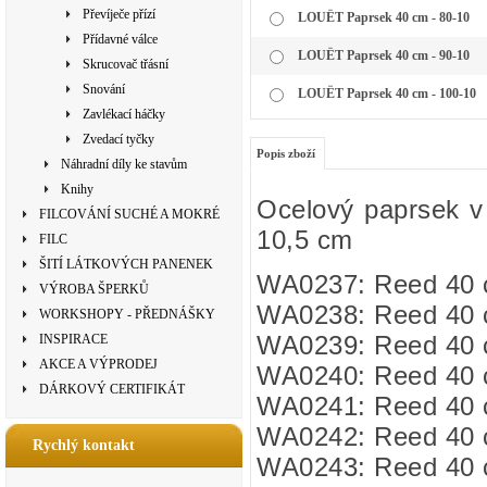
Převíječe přízí
LOUËT Paprsek 40 cm - 80-10
Přídavné válce
LOUËT Paprsek 40 cm - 90-10
Skrucovač třásní
Snování
LOUËT Paprsek 40 cm - 100-10
Zavlékací háčky
Zvedací tyčky
Popis zboží
Náhradní díly ke stavům
Knihy
Ocelový paprsek v 
FILCOVÁNÍ SUCHÉ A MOKRÉ
10,5 cm
FILC
ŠITÍ LÁTKOVÝCH PANENEK
WA0237: Reed 40 c
VÝROBA ŠPERKŮ
WA0238: Reed 40 c
WORKSHOPY - PŘEDNÁŠKY
WA0239: Reed 40 c
INSPIRACE
AKCE A VÝPRODEJ
WA0240: Reed 40 c
DÁRKOVÝ CERTIFIKÁT
WA0241: Reed 40 c
WA0242: Reed 40 c
Rychlý kontakt
WA0243: Reed 40 c