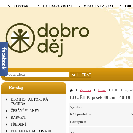
KONTAKT
DOPRAVA ZBOŽÍ
VRÁCENÍ ZBOŽÍ
OBC
HLEDAT
Katalog
Výrobci
Louët
LOUËT Paprsek
LOUËT Paprsek 40 cm - 40-10
KLOTHO - AUTORSKÁ
TVORBA
Výrobce
L
ČESÁNÍ VLÁKEN
Kód produktu
5
BARVENÍ
Dostupnost
D
PŘEDENÍ
PLETENÍ A HÁČKOVÁNÍ