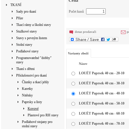
Cena
TKANÍ
Sady pro tkaní
Počet kusů
Příze
Tkací rámy a školní stavy
Stužkové stavy
dotaz prodavači
p
Stavy s pevným listem
Stolní stavy
Podlahové stavy
Varianty zboží
Programovatelné "dobby"
stavy
Název
Tkaní s dětmi
LOUËT Paprsek 40 cm - 20-10
Příslušenství pro tkaní
Člunky a tkací jehly
LOUËT Paprsek 40 cm - 30-10
Karetky
LOUËT Paprsek 40 cm - 40-10
Nitěnky
Paprsky a listy
LOUËT Paprsek 40 cm - 50-10
Kovové
LOUËT Paprsek 40 cm - 60-10
Plastové pro RH stavy
Podlahové stojany pro
LOUËT Paprsek 40 cm - 70-10
stolní stavy