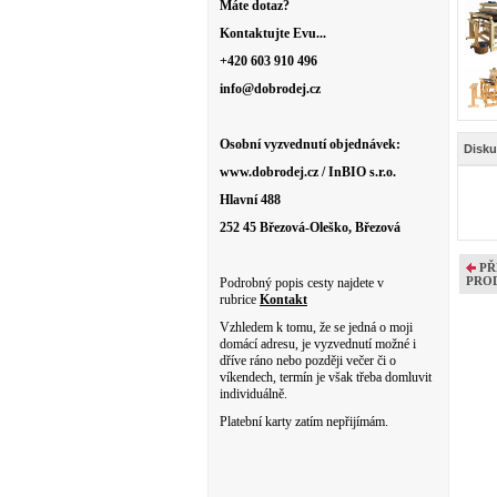
Máte dotaz?
Kontaktujte Evu...
+420 603 910 496
info@dobrodej.cz
Osobní vyzvednutí objednávek:
Disku
www.dobrodej.cz / InBIO s.r.o.
Hlavní 488
252 45 Březová-Oleško, Březová
PŘ
PRO
Podrobný popis cesty najdete v
rubrice
Kontakt
Vzhledem k tomu, že se jedná o moji
domácí adresu, je vyzvednutí možné i
dříve ráno nebo později večer či o
víkendech, termín je však třeba domluvit
individuálně.
Platební karty zatím nepřijímám.