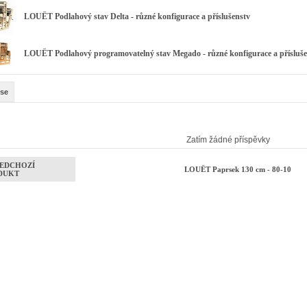
LOUËT Podlahový stav Delta - různé konfigurace a příslušenstv
LOUËT Podlahový programovatelný stav Megado - různé konfigurace a přísluše
se
Zatím žádné příspěvky
EDCHOZÍ
LOUËT Paprsek 130 cm - 80-10
DUKT