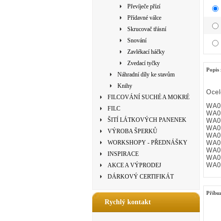
Převíječe přízí
Přídavné válce
Skrucovač třásní
Snování
Zavlékací háčky
Zvedací tyčky
Popis 
Náhradní díly ke stavům
Knihy
Ocel
FILCOVÁNÍ SUCHÉ A MOKRÉ
WA02
FILC
WA02
ŠITÍ LÁTKOVÝCH PANENEK
WA02
WA02
VÝROBA ŠPERKŮ
WA02
WORKSHOPY - PŘEDNÁŠKY
WA02
WA02
INSPIRACE
WA02
WA02
AKCE A VÝPRODEJ
DÁRKOVÝ CERTIFIKÁT
Příbu
Rychlý kontakt