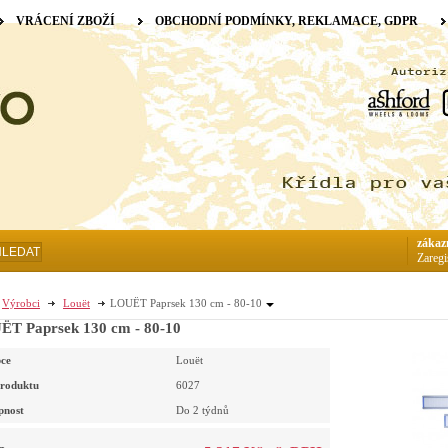
VRÁCENÍ ZBOŽÍ
OBCHODNÍ PODMÍNKY, REKLAMACE, GDPR
zákaz
HLEDAT
Zaregi
Výrobci
Louët
LOUËT Paprsek 130 cm - 80-10
T Paprsek 130 cm - 80-10
ce
Louët
roduktu
6027
pnost
Do 2 týdnů