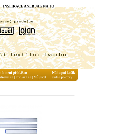
INSPIRACE ANEB JAK NA TO
ník není přihlášen
Nákupní košík
strovat se
|
Přihlásit se
|
Můj účet
žádné položky