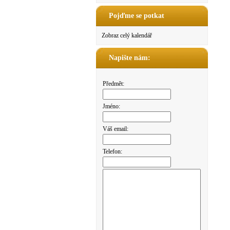
Pojďme se potkat
Zobraz celý kalendář
Napište nám:
Předmět:
Jméno:
Váš email:
Telefon: