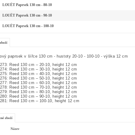
LOUËT Paprsek 130 cm - 80-10
LOUËT Paprsek 130 cm - 90-10
LOUËT Paprsek 130 cm - 100-10
zboží
ový paprsek v šířce 130 cm - hustoty 20-10 - 100-10 - výška 12 cm
73: Reed 130 cm – 20-10, height 12 cm
74: Reed 130 cm – 30-10, height 12 cm
75: Reed 130 cm – 40-10, height 12 cm
76: Reed 130 cm – 50-10, height 12 cm
77: Reed 130 cm – 60-10, height 12 cm
78: Reed 130 cm – 70-10, height 12 cm
79: Reed 130 cm – 80-10, height 12 cm
80: Reed 130 cm – 90-10, height 12 cm
81: Reed 130 cm – 100-10, height 12 cm
zné zboží
Název