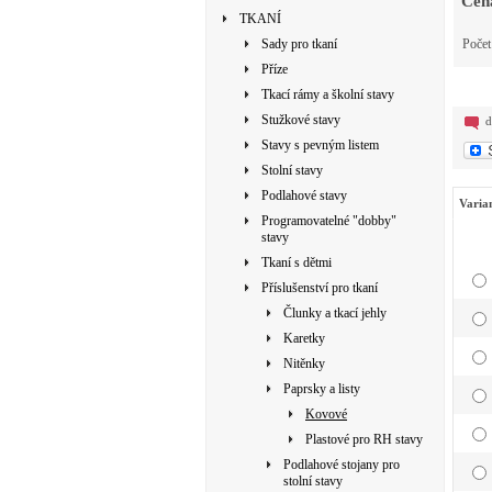
Cen
TKANÍ
Sady pro tkaní
Poče
Příze
Tkací rámy a školní stavy
Stužkové stavy
d
Stavy s pevným listem
Stolní stavy
Podlahové stavy
Varia
Programovatelné "dobby"
stavy
Tkaní s dětmi
Příslušenství pro tkaní
Člunky a tkací jehly
Karetky
Nitěnky
Paprsky a listy
Kovové
Plastové pro RH stavy
Podlahové stojany pro
stolní stavy