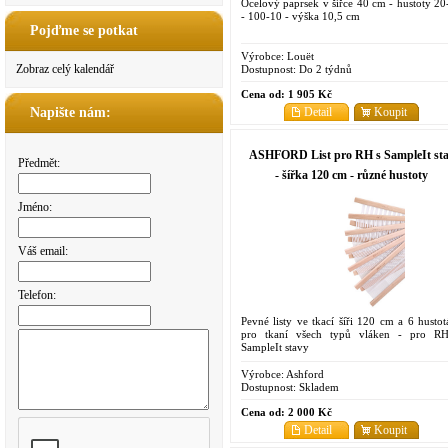
Ocelový paprsek v šířce 40 cm - hustoty 20
- 100-10 - výška 10,5 cm
Pojďme se potkat
Výrobce:
Louët
Zobraz celý kalendář
Dostupnost:
Do 2 týdnů
Cena od:
1 905 Kč
Detail
Koupit
Napište nám:
ASHFORD List pro RH s SampleIt st
Předmět:
- šířka 120 cm - různé hustoty
Jméno:
Váš email:
Telefon:
Pevné listy ve tkací šíři 120 cm a 6 hustot
pro tkaní všech typů vláken - pro R
SampleIt stavy
Výrobce:
Ashford
Dostupnost:
Skladem
Cena od:
2 000 Kč
Detail
Koupit