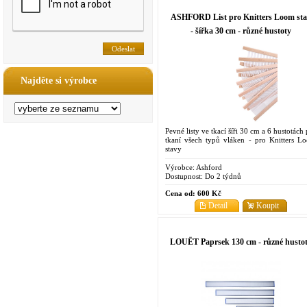
ASHFORD List pro Knitters Loom st
- šířka 30 cm - různé hustoty
Najděte si výrobce
Pevné listy ve tkací šíři 30 cm a 6 hustotách
tkaní všech typů vláken - pro Knitters L
stavy
Výrobce:
Ashford
Dostupnost:
Do 2 týdnů
Cena od:
600 Kč
Detail
Koupit
LOUËT Paprsek 130 cm - různé husto