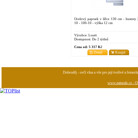
Ocelový paprsek v šířce 130 cm - hustoty 
10 - 100-10 - výška 12 cm
Výrobce:
Louët
Dostupnost:
Do 2 týdnů
Cena od:
5 317 Kč
Detail
Koupit
Dobroděj - ovčí vlna a vše pro její tvořivé a řemesl
www.naturals.cz - Ob