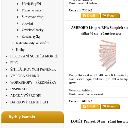
Dostupnost:
Skladem
Převíječe přízí
Přídavné válce
Cena od:
730 Kč
Detail
Koupit
Skrucovač třásní
Snování
ASHFORD List pro RH s SampleIt st
Zavlékací háčky
- šířka 40 cm - různé hustoty
Zvedací tyčky
Náhradní díly ke stavům
Knihy
FILCOVÁNÍ SUCHÉ A MOKRÉ
FILC
ŠITÍ LÁTKOVÝCH PANENEK
Pevný list ve tkací šíři 40 cm a 6 hustotách
VÝROBA ŠPERKŮ
tkaní všech typů vláken - pro RH a Sampl
WORKSHOPY - PŘEDNÁŠKY
stavy
INSPIRACE
Výrobce:
Ashford
Dostupnost:
Podle variant
AKCE A VÝPRODEJ
Cena od:
600 Kč
DÁRKOVÝ CERTIFIKÁT
Detail
Koupit
Rychlý kontakt
LOUËT Paprsek 50 cm - různé hustot