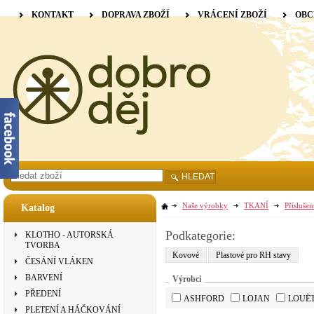
KONTAKT
DOPRAVA ZBOŽÍ
VRÁCENÍ ZBOŽÍ
OBC
HLEDAT
Naše výrobky
TKANÍ
Příslušen
Katalog
Podkategorie:
KLOTHO - AUTORSKÁ
TVORBA
Kovové
Plastové pro RH stavy
ČESÁNÍ VLÁKEN
BARVENÍ
Výrobci
PŘEDENÍ
ASHFORD
LOJAN
LOUË
PLETENÍ A HÁČKOVÁNÍ