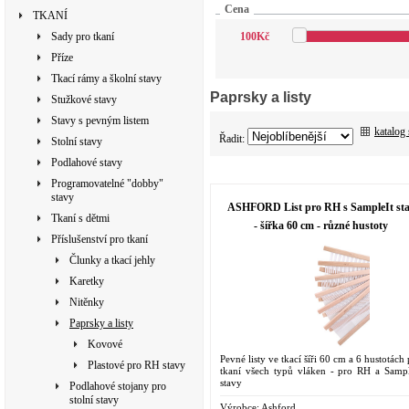
Cena
TKANÍ
Sady pro tkaní
100
Kč
Příze
Tkací rámy a školní stavy
Paprsky a listy
Stužkové stavy
Stavy s pevným listem
katalog
Řadit:
Stolní stavy
Podlahové stavy
Programovatelné "dobby"
stavy
ASHFORD List pro RH s SampleIt st
Tkaní s dětmi
- šířka 60 cm - různé hustoty
Příslušenství pro tkaní
Člunky a tkací jehly
Karetky
Nitěnky
Paprsky a listy
Kovové
Pevné listy ve tkací šíři 60 cm a 6 hustotách
Plastové pro RH stavy
tkaní všech typů vláken - pro RH a Sampl
stavy
Podlahové stojany pro
stolní stavy
Výrobce:
Ashford