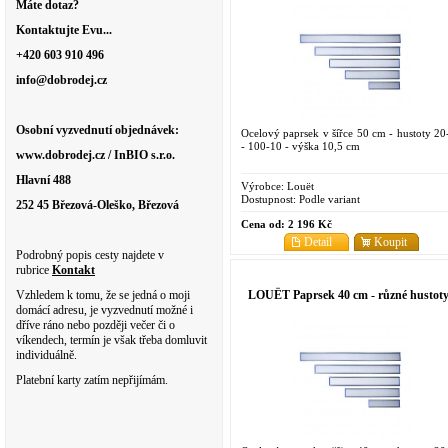
Máte dotaz?
Kontaktujte Evu...
+420 603 910 496
info@dobrodej.cz
Osobní vyzvednutí objednávek:
Ocelový paprsek v šířce 50 cm - hustoty 20
- 100-10 - výška 10,5 cm
www.dobrodej.cz / InBIO s.r.o.
Hlavní 488
Výrobce:
Louët
Dostupnost:
Podle variant
252 45 Březová-Oleško, Březová
Cena od:
2 196 Kč
Detail
Koupit
Podrobný popis cesty najdete v
rubrice
Kontakt
LOUËT Paprsek 40 cm - různé hustot
Vzhledem k tomu, že se jedná o moji
domácí adresu, je vyzvednutí možné i
dříve ráno nebo později večer či o
víkendech, termín je však třeba domluvit
individuálně.
Platební karty zatím nepřijímám.