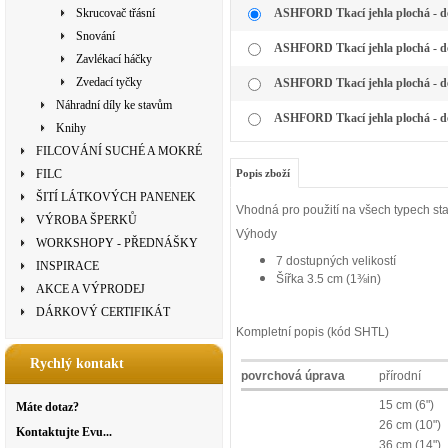
Skrucovač třásní
ASHFORD Tkací jehla plochá - d
Snování
ASHFORD Tkací jehla plochá - d
Zavlékací háčky
Zvedací tyčky
ASHFORD Tkací jehla plochá - d
Náhradní díly ke stavům
ASHFORD Tkací jehla plochá - d
Knihy
FILCOVÁNÍ SUCHÉ A MOKRÉ
FILC
Popis zboží
ŠITÍ LÁTKOVÝCH PANENEK
Vhodná pro použití na všech typech st
VÝROBA ŠPERKŮ
Výhody
WORKSHOPY - PŘEDNÁŠKY
7 dostupných velikostí
INSPIRACE
Šířka 3.5 cm (1⅜in)
AKCE A VÝPRODEJ
DÁRKOVÝ CERTIFIKÁT
Kompletní popis (kód SHTL)
Rychlý kontakt
povrchová úprava
přírodní
15 cm (6")
Máte dotaz?
26 cm (10")
Kontaktujte Evu...
36 cm (14")