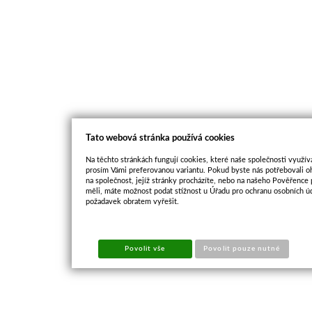
Tato webová stránka používá cookies
Na těchto stránkách fungují cookies, které naše společnosti využíva
prosím Vámi preferovanou variantu. Pokud byste nás potřebovali oh
na společnost, jejíž stránky procházíte, nebo na našeho Pověřence
měli, máte možnost podat stížnost u Úřadu pro ochranu osobních ú
požadavek obratem vyřešit.
Povolit vše
Povolit pouze nutné