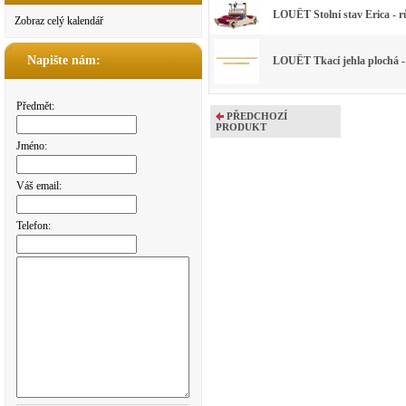
LOUËT Stolní stav Erica - rů
Zobraz celý kalendář
Napište nám:
LOUËT Tkací jehla plochá -
Předmět:
PŘEDCHOZÍ
PRODUKT
Jméno:
Váš email:
Telefon: