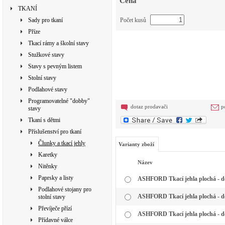
Cena
TKANÍ
Sady pro tkaní
Počet kusů
Příze
Tkací rámy a školní stavy
Stužkové stavy
Stavy s pevným listem
Stolní stavy
Podlahové stavy
Programovatelné "dobby"
dotaz prodavači
p
stavy
Tkaní s dětmi
Příslušenství pro tkaní
Člunky a tkací jehly
Varianty zboží
Karetky
Název
Nitěnky
Paprsky a listy
ASHFORD Tkací jehla plochá - d
Podlahové stojany pro
ASHFORD Tkací jehla plochá - d
stolní stavy
Převíječe přízí
ASHFORD Tkací jehla plochá - d
Přídavné válce