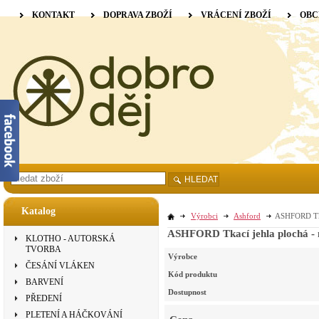
KONTAKT
DOPRAVA ZBOŽÍ
VRÁCENÍ ZBOŽÍ
OBC
HLEDAT
Katalog
Výrobci
Ashford
ASHFORD Tkac
ASHFORD Tkací jehla plochá - n
KLOTHO - AUTORSKÁ
TVORBA
Výrobce
ČESÁNÍ VLÁKEN
Kód produktu
BARVENÍ
Dostupnost
PŘEDENÍ
PLETENÍ A HÁČKOVÁNÍ