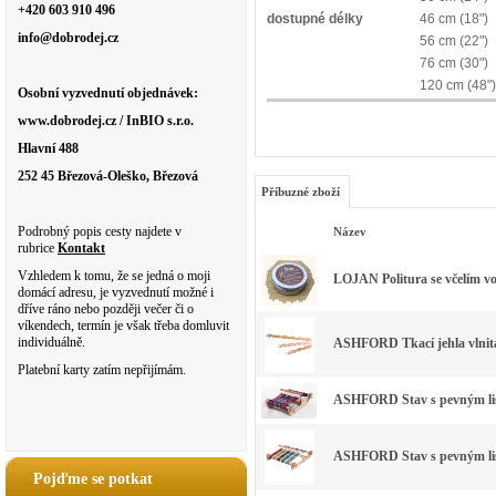
+420 603 910 496
dostupné délky
46 cm (18")
info@dobrodej.cz
56 cm (22")
76 cm (30")
120 cm (48"
Osobní vyzvednutí objednávek:
www.dobrodej.cz / InBIO s.r.o.
Hlavní 488
252 45 Březová-Oleško, Březová
Příbuzné zboží
Podrobný popis cesty najdete v
Název
rubrice
Kontakt
Vzhledem k tomu, že se jedná o moji
LOJAN Politura se včelím v
domácí adresu, je vyzvednutí možné i
dříve ráno nebo později večer či o
víkendech, termín je však třeba domluvit
individuálně.
ASHFORD Tkací jehla vlnitá
Platební karty zatím nepřijímám.
ASHFORD Stav s pevným list
ASHFORD Stav s pevným list
Pojďme se potkat