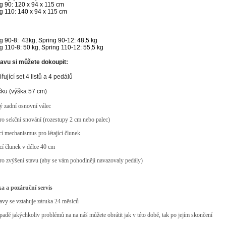
g 90: 120 x 94 x 115 cm
g 110: 140 x 94 x 115 cm
g 90-8: 43kg, Spring 90-12: 48,5 kg
g 110-8: 50 kg, Spring 110-12: 55,5 kg
avu si můžete dokoupit:
iřující set 4 listů a 4 pedálů
ičku (výška 57 cm)
ý zadní osnovní válec
pro sekční snování (rozestupy 2 cm nebo palec)
cí mechanismus pro létající člunek
jící člunek v délce 40 cm
pro zvýšení stavu (aby se vám pohodlněji navazovaly pedály)
a a pozáruční servis
tavy se vztahuje záruka 24 měsíců
ípadě jakýchkoliv problémů na na náš můžete obrátit jak v této době, tak po jejím skončení