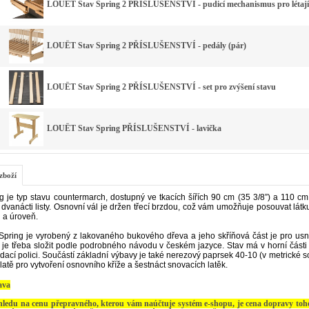
LOUËT Stav Spring 2 PŘÍSLUŠENSTVÍ - pudicí mechanismus pro létajíc
LOUËT Stav Spring 2 PŘÍSLUŠENSTVÍ - pedály (pár)
LOUËT Stav Spring 2 PŘÍSLUŠENSTVÍ - set pro zvýšení stavu
LOUËT Stav Spring PŘÍSLUŠENSTVÍ - lavička
zboží
g je typ stavu countermarch, dostupný ve tkacích šířích 90 cm (35 3/8”) a 110 cm 
dvanácti listy. Osnovní vál je držen třecí brzdou, což vám umožňuje posouvat látku
 a úroveň.
Spring je vyrobený z lakovaného bukového dřeva a jeho skříňová část je pro usn
 je třeba složit podle podrobného návodu v českém jazyce.
Stav má v horní část
dací polici. Součástí základní výbavy je také nerezový paprsek 40-10 (v metrické 
latě pro vytvoření osnovního kříže a šestnáct snovacích latěk.
ava
hledu na cenu přepravného, kterou vám naúčtuje systém e-shopu, je cena dopravy toho