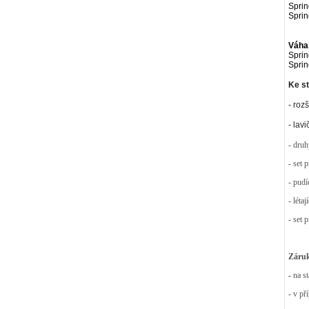
Sprin
Sprin
Váha
Sprin
Sprin
Ke st
- rozš
- lav
- druh
- set 
- pudí
- léta
- set 
Záruk
-
na s
- v př