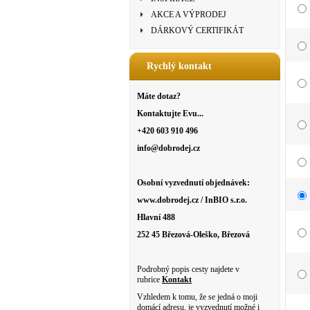
AKCE A VÝPRODEJ
DÁRKOVÝ CERTIFIKÁT
Rychlý kontakt
Máte dotaz?
Kontaktujte Evu...
+420 603 910 496
info@dobrodej.cz
Osobní vyzvednutí objednávek:
www.dobrodej.cz / InBIO s.r.o.
Hlavní 488
252 45 Březová-Oleško, Březová
Podrobný popis cesty najdete v
rubrice
Kontakt
Vzhledem k tomu, že se jedná o moji
domácí adresu, je vyzvednutí možné i