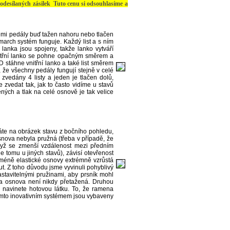
ých zásilek Tuto cenu si odsouhlasíme a
šemi pedály buď tažen nahoru nebo tlačen
arch systém funguje. Každý list a s ním
lanka jsou spojeny, takže lanko vytváří
Vnitřní lanko se pohne opačným směrem a
D stáhne vnitřní lanko a také list směrem
, že všechny pedály fungují stejně v celé
 zvedány 4 listy a jeden je tlačen dolů,
 zvedat tak, jak to často vidíme u stavů
ených a tlak na celé osnově je tak velice
áte na obrázek stavu z bočního pohledu,
osnova nebyla pružná (třeba v případě, že
dyž se zmenší vzdálenost mezi předním
tomu u jiných stavů), závisí otevřenost
ě méně elastické osnovy extrémně vzrůstá
ut. Z toho důvodu jsme vyvinuli pohyblivý
astavitelnými pružinami, aby prsník mohl
 a osnova není nikdy přetažená. Druhou
yž navinete hotovou látku. To, že ramena
 Tímto inovativním systémem jsou vybaveny