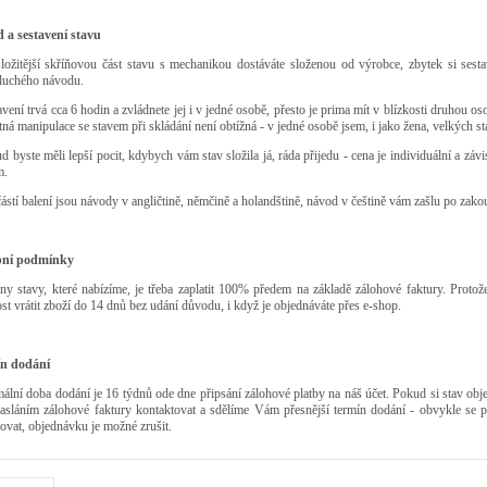
 a sestavení stavu
složitější skříňovou část stavu s mechanikou dostáváte složenou od výrobce, zbytek si sest
duchého návodu.
avení trvá cca 6 hodin a zvládnete jej i v jedné osobě, přesto je prima mít v blízkosti druhou 
ná manipulace se stavem při skládání není obtížná - v jedné osobě jsem, i jako žena, velkých st
d byste měli lepší pocit, kdybych vám stav složila já, ráda přijedu - cena je individuální a zá
m.
ástí balení jsou návody v angličtině, němčině a holandštině, návod v češtině vám zašlu po zako
bní podmínky
ny stavy, které nabízíme, je třeba zaplatit 100% předem na základě zálohové faktury. Proto
t vrátit zboží do 14 dnů bez udání důvodu, i když je objednáváte přes e-shop.
n dodání
lní doba dodání je 16 týdnů ode dne připsání zálohové platby na náš účet. Pokud si stav ob
zasláním zálohové faktury kontaktovat a sdělíme Vám přesnější termín dodání - obvykle s
ovat, objednávku je možné zrušit.