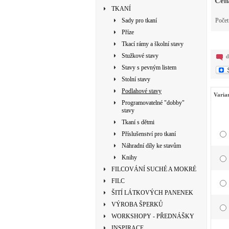
Cen
TKANÍ
Sady pro tkaní
Poče
Příze
Tkací rámy a školní stavy
Stužkové stavy
d
Stavy s pevným listem
Stolní stavy
Podlahové stavy
Varia
Programovatelné "dobby"
stavy
Tkaní s dětmi
Příslušenství pro tkaní
Náhradní díly ke stavům
Knihy
FILCOVÁNÍ SUCHÉ A MOKRÉ
FILC
ŠITÍ LÁTKOVÝCH PANENEK
VÝROBA ŠPERKŮ
WORKSHOPY - PŘEDNÁŠKY
INSPIRACE