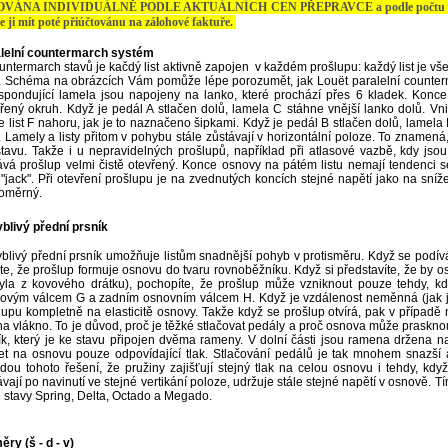
VÁNA INDIVIDUÁLNĚ PODLE AKTUÁLNÍCH CEN PŘEPRAVCE a podle počtu odesílan
e ji mít poté přiúčtovánu na zálohové faktuře.
lelní countermarch systém
untermarch stavů je kačdý list aktivně zapojen v každém prošlupu: každý list je v
. Schéma na obrázcích Vám pomůže lépe porozumět, jak Louët paralelní counterm
spondující lamela jsou napojeny na lanko, které prochází přes 6 kladek. Konce 
řený okruh. Když je pedál A stlačen dolů, lamela C stáhne vnější lanko dolů. 
e list F nahoru, jak je to naznačeno šipkami. Když je pedál B stlačen dolů, lamela 
. Lamely a listy přitom v pohybu stále zůstávají v horizontální poloze. To znamená
 stavu. Takže i u nepravidelných prošlupů, například při atlasové vazbě, kdy jsou
ává prošlup velmi čistě otevřený. Konce osnovy na pátém listu nemají tendenci se
 "jack". Při otevření prošlupu je na zvednutých koncích stejné napětí jako na sníž
oměrný.
blivý přední prsník
blivý přední prsník umožňuje listům snadnější pohyb v protisměru. Když se podív
íte, že prošlup formuje osnovu do tvaru rovnoběžníku. Když si představíte, že by 
yla z kovového drátku), pochopíte, že prošlup může vzniknout pouze tehdy, k
ovým válcem G a zadním osnovním válcem H. Když je vzdálenost neměnná (jak je 
lupu kompletně na elasticitě osnovy. Takže když se prošlup otvírá, pak v případ
 na vlákno. To je důvod, proč je těžké stlačovat pedály a proč osnova může praskno
ík, který je ke stavu připojen dvěma rameny. V dolní části jsou ramena držena n
jet na osnovu pouze odpovídající tlak. Stlačování pedálů je tak mnohem snazší
dou tohoto řešení, že pružiny zajišťují stejný tlak na celou osnovu i tehdy, kd
ávají po navinutí ve stejné vertikání poloze, udržuje stále stejné napětí v osnově.
 stavy Spring, Delta, Octado a Megado.
ry (š - d - v)