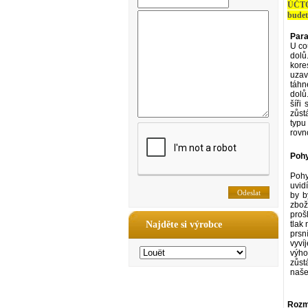
ÚČTO
budet
Para
U co
dolů
kore
uzav
táhn
dolů
šíři
zůst
typu
rovn
Pohy
Pohy
uvid
by b
zbož
proš
Najděte si výrobce
tlak
prsn
vyví
výho
zůst
naše
Rozmě