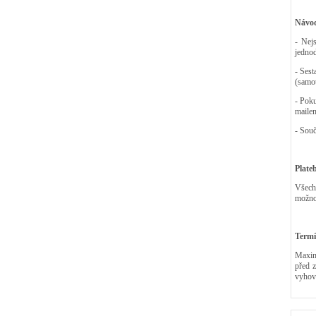
Návod
- Nej
jedno
- Sest
(samot
- Poku
maile
- Souč
Plate
Všech
možnos
Termí
Maximá
před 
vyhov