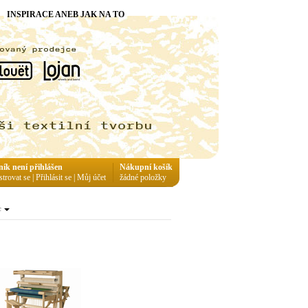
INSPIRACE ANEB JAK NA TO
ník není přihlášen
Nákupní košík
strovat se
|
Přihlásit se
|
Můj účet
žádné položky
c