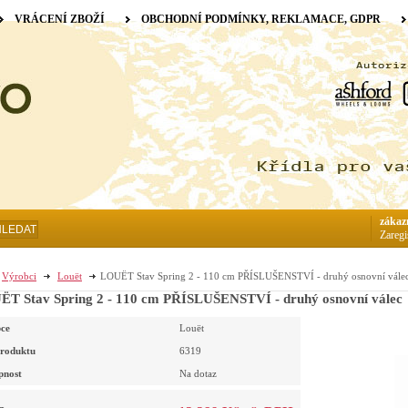
VRÁCENÍ ZBOŽÍ
OBCHODNÍ PODMÍNKY, REKLAMACE, GDPR
zákaz
HLEDAT
Zaregi
Výrobci
Louët
LOUËT Stav Spring 2 - 110 cm PŘÍSLUŠENSTVÍ - druhý osnovní vále
T Stav Spring 2 - 110 cm PŘÍSLUŠENSTVÍ - druhý osnovní válec
ce
Louët
roduktu
6319
pnost
Na dotaz