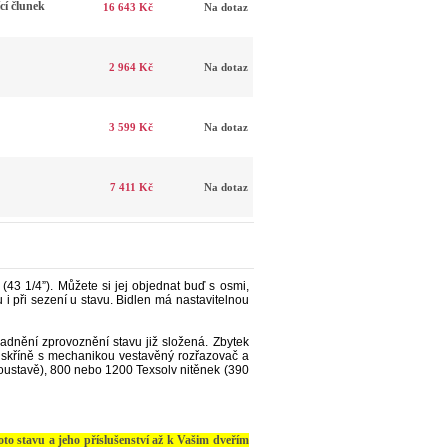
í člunek
16 643 Kč
Na dotaz
2 964 Kč
Na dotaz
3 599 Kč
Na dotaz
7 411 Kč
Na dotaz
(43 1/4”). Můžete si jej objednat buď s osmi,
 i při sezení u stavu. Bidlen má nastavitelnou
adnění zprovoznění stavu již složená.
Zbytek
i skříně s mechanikou vestavěný rozřazovač a
soustavě), 800 nebo 1200 Texsolv nitěnek (390
to stavu a jeho příslušenství až k Vašim dveřím