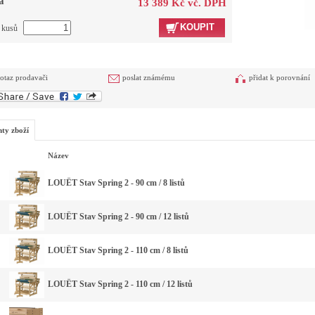
a
13 389 Kč vč. DPH
KOUPIT
t kusů
otaz prodavači
poslat známému
přidat k porovnání
nty zboží
Název
LOUËT Stav Spring 2 - 90 cm / 8 listů
LOUËT Stav Spring 2 - 90 cm / 12 listů
LOUËT Stav Spring 2 - 110 cm / 8 listů
LOUËT Stav Spring 2 - 110 cm / 12 listů