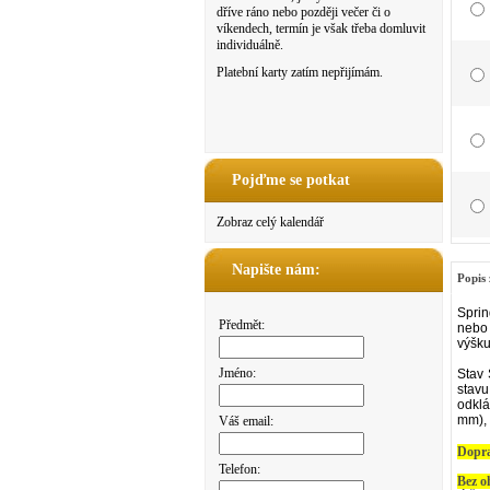
dříve ráno nebo později večer či o
víkendech, termín je však třeba domluvit
individuálně.
Platební karty zatím nepřijímám.
Pojďme se potkat
Zobraz celý kalendář
Napište nám:
Popis 
Sprin
Předmět:
nebo 
výšku
Jméno:
Stav 
stavu
odklá
mm), 
Váš email:
Dopr
Telefon:
Bez o