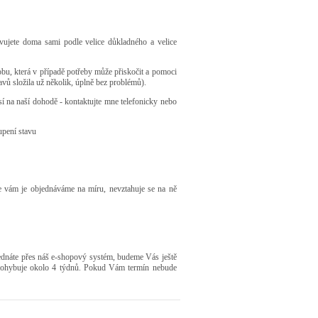
avujete doma sami podle velice důkladného a velice
osobu, která v případě potřeby může přiskočit a pomoci
avů složila už několik, úplně bez problémů).
visí na naší dohodě - kontaktujte mne telefonicky nebo
upení stavu
že vám je objednáváme na míru, nevztahuje se na ně
jednáte přes náš e-shopový systém, budeme Vás ještě
e pohybuje okolo 4 týdnů. Pokud Vám termín nebude