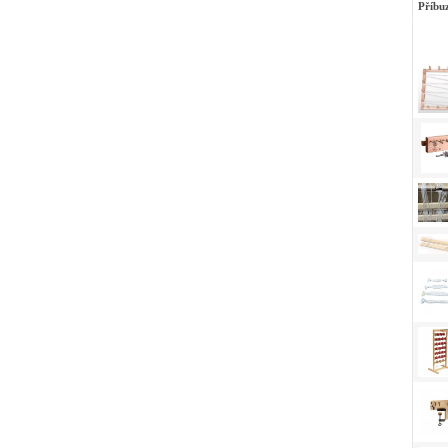
Příbu