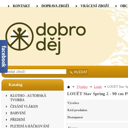
KONTAKT
DOPRAVA ZBOŽÍ
VRÁCENÍ ZBOŽÍ
OBC
HLEDAT
Katalog
Výrobci
Louët
LOUËT Stav Sp
LOUËT Stav Spring 2 - 90 cm 
KLOTHO - AUTORSKÁ
TVORBA
Výrobce
ČESÁNÍ VLÁKEN
Kód produktu
BARVENÍ
Dostupnost
PŘEDENÍ
PLETENÍ A HÁČKOVÁNÍ