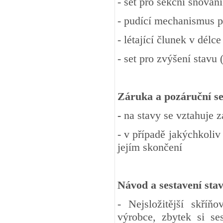
- set pro sekční snován
- pudící mechanismus pr
- létající člunek v délc
- set pro zvýšení stavu
Záruka a pozáruční se
-
na stavy se vztahuje 
- v případě jakýchkoliv
jejím skončení
Návod a sestavení sta
- Nejsložitější skří
výrobce, zbytek si se