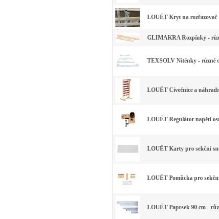
LOUËT Kryt na rozřazovač -
GLIMAKRA Rozpínky - růz
TEXSOLV Nitěnky - různé 
LOUËT Cívečnice a náhradn
LOUËT Regulátor napětí osn
LOUËT Karty pro sekční sno
LOUËT Pomůcka pro sekční
LOUËT Paprsek 90 cm - růz