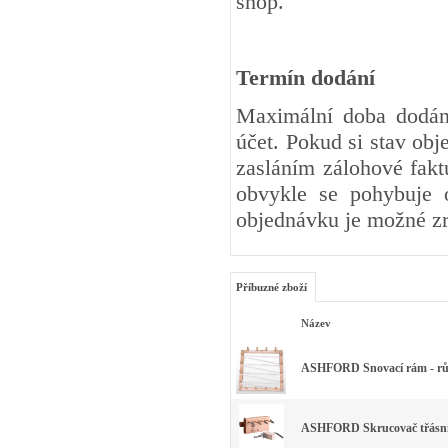
shop.
Termín dodání
Maximální doba dodání
účet. Pokud si stav ob
zasláním zálohové fakt
obvykle se pohybuje 
objednávku je možné zr
Příbuzné zboží
Název
ASHFORD Snovací rám - růz
ASHFORD Skrucovač třásn