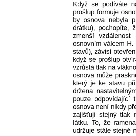
Když se podíváte na
prošlup formuje osno
by osnova nebyla p
drátku), pochopíte,
zmenší vzdálenost
osnovním válcem H. K
stavů), závisí otevře
když se prošlup otví
vzrůstá tlak na vlákno
osnova může prasknou
který je ke stavu p
držena nastavitelný
pouze odpovídající 
osnova není nikdy př
zajišťují stejný tla
látku. To, že ramena
udržuje stále stejné