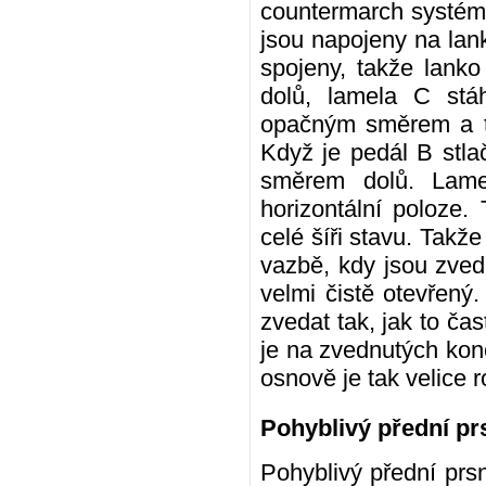
countermarch systém 
jsou napojeny na lan
spojeny, takže lanko
dolů, lamela C stá
opačným směrem a tá
Když je pedál B stlač
směrem dolů. Lamel
horizontální poloze.
celé šíři stavu. Takže
vazbě, kdy jsou zvedá
velmi čistě otevřený
zvedat tak, jak to čas
je na zvednutých konc
osnově je tak velice
Pohyblivý přední pr
Pohyblivý přední prs