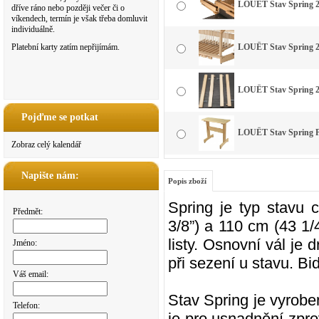
LOUËT Stav Spring 2
dříve ráno nebo později večer či o
víkendech, termín je však třeba domluvit
individuálně.
Platební karty zatím nepřijímám.
LOUËT Stav Spring 
LOUËT Stav Spring 2
Pojďme se potkat
LOUËT Stav Spring 
Zobraz celý kalendář
Napište nám:
Popis zboží
Spring je typ stavu 
Předmět:
3/8”) a 110 cm (43 1/
listy. Osnovní vál je
Jméno:
při sezení u stavu. B
Váš email:
Stav Spring je vyrobe
Telefon:
je pro usnadnění zpro