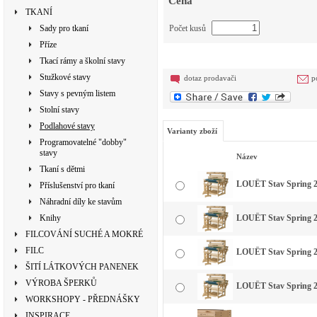
Cena
TKANÍ
Sady pro tkaní
Počet kusů
Příze
Tkací rámy a školní stavy
Stužkové stavy
dotaz prodavači
p
Stavy s pevným listem
Stolní stavy
Podlahové stavy
Varianty zboží
Programovatelné "dobby"
stavy
Název
Tkaní s dětmi
LOUËT Stav Spring 2 -
Příslušenství pro tkaní
Náhradní díly ke stavům
Knihy
LOUËT Stav Spring 2 -
FILCOVÁNÍ SUCHÉ A MOKRÉ
FILC
LOUËT Stav Spring 2 -
ŠITÍ LÁTKOVÝCH PANENEK
VÝROBA ŠPERKŮ
LOUËT Stav Spring 2 -
WORKSHOPY - PŘEDNÁŠKY
INSPIRACE