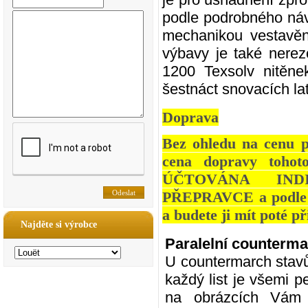
podle podrobného ná
mechanikou vestavěný
výbavy je také nerez
1200 Texsolv nitěne
šestnáct snovacích la
Doprava
Bez ohledu na cenu p
cena dopravy tohot
ÚČTOVÁNA IND
PŘEPRAVCE a podle po
a budete ji mít poté p
Najděte si výrobce
Paralelní counterm
U countermarch stavů
každý list je všemi 
na obrázcích Vám 