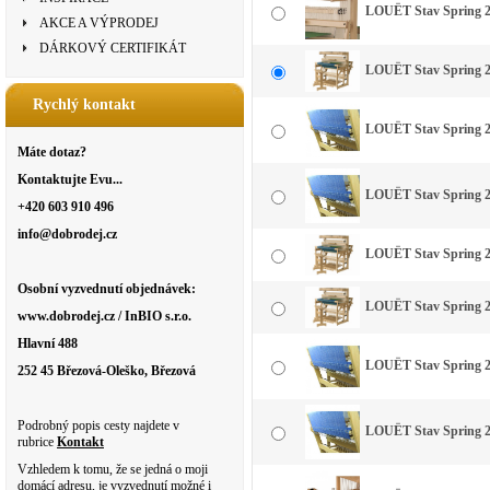
LOUËT Stav Spring 2 
AKCE A VÝPRODEJ
DÁRKOVÝ CERTIFIKÁT
LOUËT Stav Spring 2
Rychlý kontakt
LOUËT Stav Spring 2 
Máte dotaz?
Kontaktujte Evu...
LOUËT Stav Spring 2 
+420 603 910 496
info@dobrodej.cz
LOUËT Stav Spring 2 
Osobní vyzvednutí objednávek:
LOUËT Stav Spring 2
www.dobrodej.cz / InBIO s.r.o.
Hlavní 488
LOUËT Stav Spring 2 
252 45 Březová-Oleško, Březová
Podrobný popis cesty najdete v
LOUËT Stav Spring 2 
rubrice
Kontakt
Vzhledem k tomu, že se jedná o moji
domácí adresu, je vyzvednutí možné i