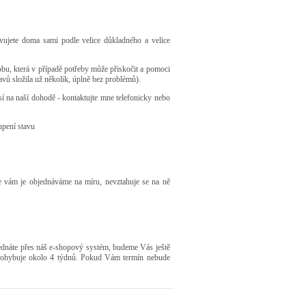
avujete doma sami podle velice důkladného a velice
osobu, která v případě potřeby může přiskočit a pomoci
avů složila už několik, úplně bez problémů).
visí na naší dohodě - kontaktujte mne telefonicky nebo
upení stavu
že vám je objednáváme na míru, nevztahuje se na ně
jednáte přes náš e-shopový systém, budeme Vás ještě
e pohybuje okolo 4 týdnů. Pokud Vám termín nebude