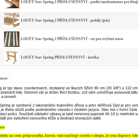
LOUËT Stav Spring 2 PŘÍSLUŠENSTVÍ - pudicí mechanismus pro létajíc
LOUËT Stav Spring 2 PŘÍSLUŠENSTVÍ - pedály (pár)
LOUËT Stav Spring 2 PŘÍSLUŠENSTVÍ - set pro zvýšení stavu
LOUËT Stav Spring PŘÍSLUŠENSTVÍ - lavička
zboží
g je typ stavu countermarch, dostupný ve tkacích šířích 90 cm (35 3/8”) a 110 cm 
dvanácti listy. Osnovní vál je držen třecí brzdou, což vám umožňuje posouvat látku
 a úroveň.
Spring je vyrobený z lakovaného bukového dřeva a jeho skříňová část je pro usn
 je třeba složit podle podrobného návodu v českém jazyce.
Stav má v horní část
dací polici. Součástí základní výbavy je také nerezový paprsek 40-10 (v metrické 
latě pro vytvoření osnovního kříže a šestnáct snovacích latěk.
ava
hledu na cenu přepravného, kterou vám naúčtuje systém e-shopu, je cena dopravy toho