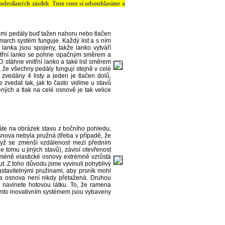
ých zásilek Tuto cenu si odsouhlasíme a
šemi pedály buď tažen nahoru nebo tlačen
arch systém funguje. Každý list a s ním
lanka jsou spojeny, takže lanko vytváří
Vnitřní lanko se pohne opačným směrem a
D stáhne vnitřní lanko a také list směrem
, že všechny pedály fungují stejně v celé
 zvedány 4 listy a jeden je tlačen dolů,
 zvedat tak, jak to často vidíme u stavů
ených a tlak na celé osnově je tak velice
áte na obrázek stavu z bočního pohledu,
osnova nebyla pružná (třeba v případě, že
dyž se zmenší vzdálenost mezi předním
tomu u jiných stavů), závisí otevřenost
ě méně elastické osnovy extrémně vzrůstá
ut. Z toho důvodu jsme vyvinuli pohyblivý
astavitelnými pružinami, aby prsník mohl
 a osnova není nikdy přetažená. Druhou
yž navinete hotovou látku. To, že ramena
 Tímto inovativním systémem jsou vybaveny