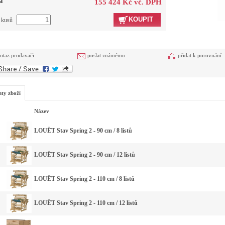
a
155 424 Kč vč. DPH
KOUPIT
t kusů
otaz prodavači
poslat známému
přidat k porovnání
nty zboží
Název
LOUËT Stav Spring 2 - 90 cm / 8 listů
LOUËT Stav Spring 2 - 90 cm / 12 listů
LOUËT Stav Spring 2 - 110 cm / 8 listů
LOUËT Stav Spring 2 - 110 cm / 12 listů