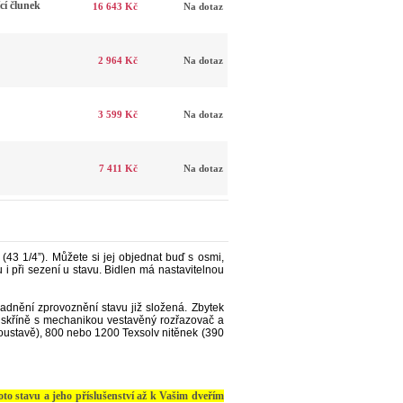
í člunek
16 643 Kč
Na dotaz
2 964 Kč
Na dotaz
3 599 Kč
Na dotaz
7 411 Kč
Na dotaz
(43 1/4”). Můžete si jej objednat buď s osmi,
 i při sezení u stavu. Bidlen má nastavitelnou
adnění zprovoznění stavu již složená.
Zbytek
i skříně s mechanikou vestavěný rozřazovač a
soustavě), 800 nebo 1200 Texsolv nitěnek (390
to stavu a jeho příslušenství až k Vašim dveřím