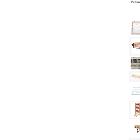
Příbu