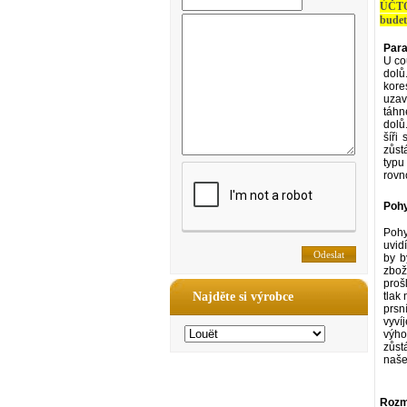
ÚČTO
budet
Para
U co
dolů
kore
uzav
táhn
dolů
šíři
zůst
typu
rovn
Pohy
Pohy
uvid
by b
zbož
proš
Najděte si výrobce
tlak
prsn
vyví
výho
zůst
naše
Rozmě