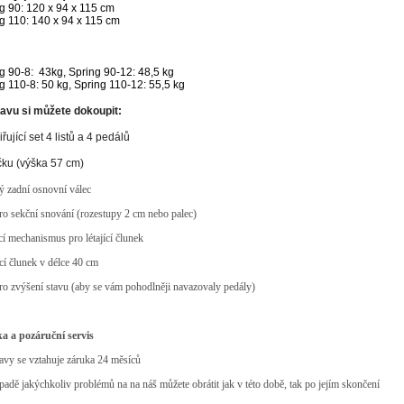
g 90: 120 x 94 x 115 cm
g 110: 140 x 94 x 115 cm
g 90-8: 43kg, Spring 90-12: 48,5 kg
g 110-8: 50 kg, Spring 110-12: 55,5 kg
avu si můžete dokoupit:
iřující set 4 listů a 4 pedálů
ičku (výška 57 cm)
ý zadní osnovní válec
pro sekční snování (rozestupy 2 cm nebo palec)
cí mechanismus pro létající člunek
jící člunek v délce 40 cm
pro zvýšení stavu (aby se vám pohodlněji navazovaly pedály)
a a pozáruční servis
tavy se vztahuje záruka 24 měsíců
ípadě jakýchkoliv problémů na na náš můžete obrátit jak v této době, tak po jejím skončení