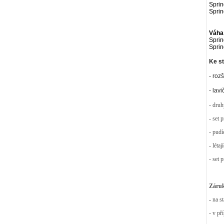
Sprin
Sprin
Váha
Sprin
Sprin
Ke st
- rozš
- lav
- druh
- set 
- pudí
- léta
- set 
Záruk
-
na s
- v př