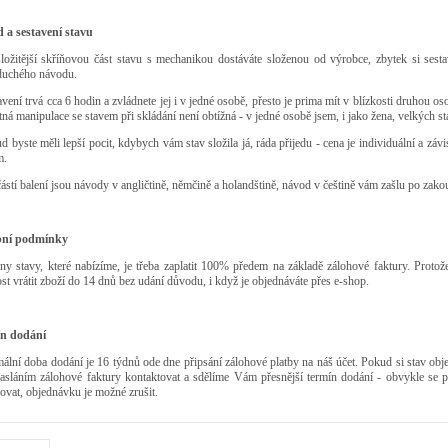
 a sestavení stavu
složitější skříňovou část stavu s mechanikou dostáváte složenou od výrobce, zbytek si sest
duchého návodu.
avení trvá cca 6 hodin a zvládnete jej i v jedné osobě, přesto je prima mít v blízkosti druhou 
ná manipulace se stavem při skládání není obtížná - v jedné osobě jsem, i jako žena, velkých st
d byste měli lepší pocit, kdybych vám stav složila já, ráda přijedu - cena je individuální a zá
m.
ástí balení jsou návody v angličtině, němčině a holandštině, návod v češtině vám zašlu po zako
bní podmínky
ny stavy, které nabízíme, je třeba zaplatit 100% předem na základě zálohové faktury. Proto
t vrátit zboží do 14 dnů bez udání důvodu, i když je objednáváte přes e-shop.
n dodání
lní doba dodání je 16 týdnů ode dne připsání zálohové platby na náš účet. Pokud si stav ob
zasláním zálohové faktury kontaktovat a sdělíme Vám přesnější termín dodání - obvykle s
ovat, objednávku je možné zrušit.