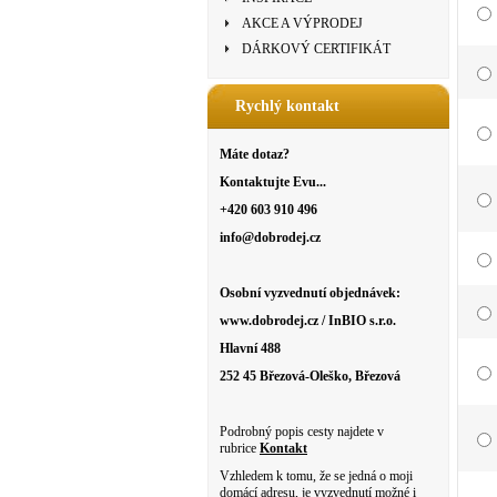
AKCE A VÝPRODEJ
DÁRKOVÝ CERTIFIKÁT
Rychlý kontakt
Máte dotaz?
Kontaktujte Evu...
+420 603 910 496
info@dobrodej.cz
Osobní vyzvednutí objednávek:
www.dobrodej.cz / InBIO s.r.o.
Hlavní 488
252 45 Březová-Oleško, Březová
Podrobný popis cesty najdete v
rubrice
Kontakt
Vzhledem k tomu, že se jedná o moji
domácí adresu, je vyzvednutí možné i