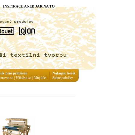
INSPIRACE ANEB JAK NA TO
ník není přihlášen
Nákupní košík
strovat se
|
Přihlásit se
|
Můj účet
žádné položky