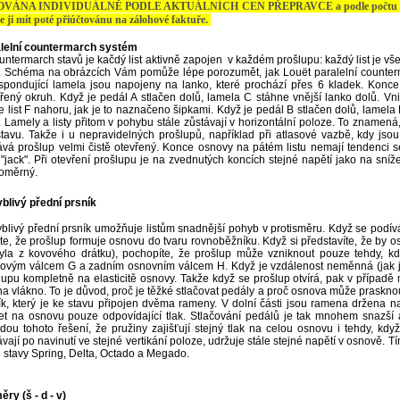
VÁNA INDIVIDUÁLNĚ PODLE AKTUÁLNÍCH CEN PŘEPRAVCE a podle počtu odesílan
e ji mít poté přiúčtovánu na zálohové faktuře.
lelní countermarch systém
untermarch stavů je kačdý list aktivně zapojen v každém prošlupu: každý list je v
. Schéma na obrázcích Vám pomůže lépe porozumět, jak Louët paralelní counterm
spondující lamela jsou napojeny na lanko, které prochází přes 6 kladek. Konce 
řený okruh. Když je pedál A stlačen dolů, lamela C stáhne vnější lanko dolů. 
e list F nahoru, jak je to naznačeno šipkami. Když je pedál B stlačen dolů, lamela 
. Lamely a listy přitom v pohybu stále zůstávají v horizontální poloze. To znamená
 stavu. Takže i u nepravidelných prošlupů, například při atlasové vazbě, kdy jsou
ává prošlup velmi čistě otevřený. Konce osnovy na pátém listu nemají tendenci se
 "jack". Při otevření prošlupu je na zvednutých koncích stejné napětí jako na sníž
oměrný.
blivý přední prsník
blivý přední prsník umožňuje listům snadnější pohyb v protisměru. Když se podív
íte, že prošlup formuje osnovu do tvaru rovnoběžníku. Když si představíte, že by 
yla z kovového drátku), pochopíte, že prošlup může vzniknout pouze tehdy, k
ovým válcem G a zadním osnovním válcem H. Když je vzdálenost neměnná (jak je 
lupu kompletně na elasticitě osnovy. Takže když se prošlup otvírá, pak v případ
 na vlákno. To je důvod, proč je těžké stlačovat pedály a proč osnova může praskno
ík, který je ke stavu připojen dvěma rameny. V dolní části jsou ramena držena n
jet na osnovu pouze odpovídající tlak. Stlačování pedálů je tak mnohem snazší
dou tohoto řešení, že pružiny zajišťují stejný tlak na celou osnovu i tehdy, kd
ávají po navinutí ve stejné vertikání poloze, udržuje stále stejné napětí v osnově.
 stavy Spring, Delta, Octado a Megado.
ry (š - d - v)