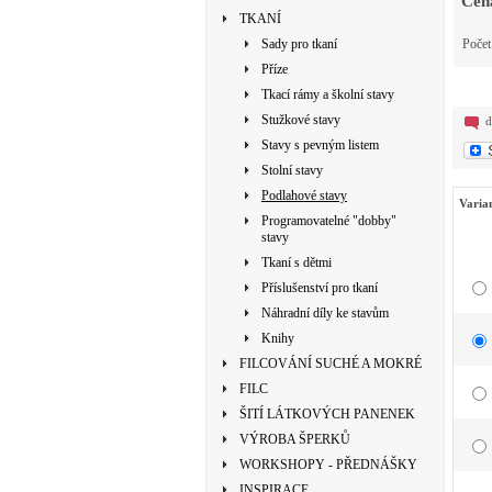
Cen
TKANÍ
Sady pro tkaní
Poče
Příze
Tkací rámy a školní stavy
Stužkové stavy
d
Stavy s pevným listem
Stolní stavy
Podlahové stavy
Varia
Programovatelné "dobby"
stavy
Tkaní s dětmi
Příslušenství pro tkaní
Náhradní díly ke stavům
Knihy
FILCOVÁNÍ SUCHÉ A MOKRÉ
FILC
ŠITÍ LÁTKOVÝCH PANENEK
VÝROBA ŠPERKŮ
WORKSHOPY - PŘEDNÁŠKY
INSPIRACE