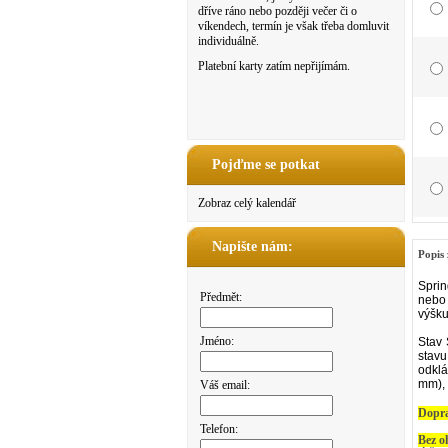
dříve ráno nebo později večer či o
víkendech, termín je však třeba domluvit
individuálně.
Platební karty zatím nepřijímám.
Pojďme se potkat
Zobraz celý kalendář
Napište nám:
Popis 
Sprin
Předmět:
nebo 
výšku
Jméno:
Stav 
stavu
odklá
mm), 
Váš email:
Dopr
Telefon:
Bez o