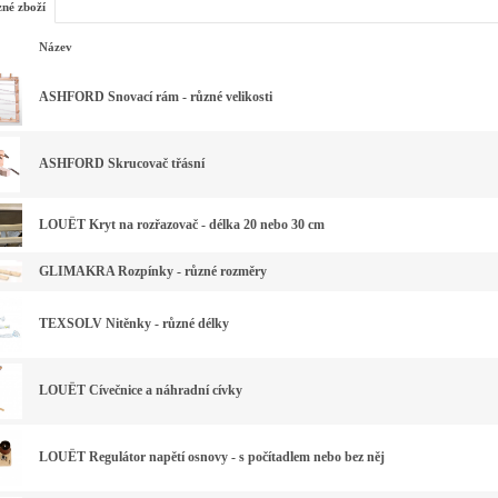
zné zboží
Název
ASHFORD Snovací rám - různé velikosti
ASHFORD Skrucovač třásní
LOUËT Kryt na rozřazovač - délka 20 nebo 30 cm
GLIMAKRA Rozpínky - různé rozměry
TEXSOLV Nitěnky - různé délky
LOUËT Cívečnice a náhradní cívky
LOUËT Regulátor napětí osnovy - s počítadlem nebo bez něj