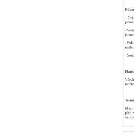
Návod
- Nej
jedno
- Sest
(samot
- Poku
maile
- Souč
Plate
Všech
možnos
Termí
Maximá
před 
vyhov