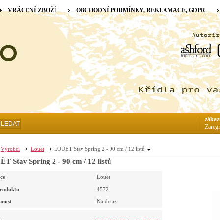
VRÁCENÍ ZBOŽÍ
OBCHODNÍ PODMÍNKY, REKLAMACE, GDPR
zákaz
HLEDAT
Zaregi
Výrobci
Louët
LOUËT Stav Spring 2 - 90 cm / 12 listů
T Stav Spring 2 - 90 cm / 12 listů
ce
Louët
roduktu
4572
pnost
Na dotaz