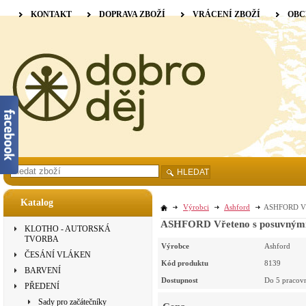
KONTAKT
DOPRAVA ZBOŽÍ
VRÁCENÍ ZBOŽÍ
OBC
HLEDAT
Katalog
Výrobci
Ashford
ASHFORD Vře
ASHFORD Vřeteno s posuvnými 
KLOTHO - AUTORSKÁ
TVORBA
Výrobce
Ashford
ČESÁNÍ VLÁKEN
Kód produktu
8139
BARVENÍ
Dostupnost
Do 5 pracov
PŘEDENÍ
Sady pro začátečníky