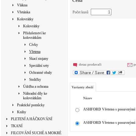
Cena
Vlákna
Vřetánka
Počet kusů
Kolovrátky
Kolovrátky
Příslušenství ke
kolovrátkům
Cívky
Vřetena
Skací stojany
dotaz prodavači
p
Speciální sety
Ochranné obaly
Stoličky
Údržba a ochrana
Varianty zboží
Náhradní díly ke
kolovrátkům
Název
Praktické pomůcky
ASHFORD Vřeteno s posuvnými o
Knihy
PLETENÍ A HÁČKOVÁNÍ
ASHFORD Vřeteno s posuvnými o
TKANÍ
FILCOVÁNÍ SUCHÉ A MOKRÉ