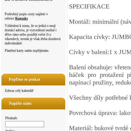
SPECIFIKACE
Podrobný popis cesty najdete v
rubrice
Kontakt
Montáž: minimální (náv
Vzhledem k tomu, že se jedná o moji
domácí adresu, je vyzvednutí možné i
dříve ráno nebo později večer či o
Kapacita cívky: JUMB
víkendech, termín je však třeba domluvit
individuálně.
Cívky v balení:1 x J
Platební karty zatím nepřijímám.
Balení obsahuje: vřet
háček pro protažení p
Pojďme se potkat
napínací pružiny, reduk
Zobraz celý kalendář
Všechny díly potřebné 
Napište nám:
Povrchová úprava: lako
Předmět:
Materiál: bukové tvrd