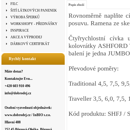
FILC
Popis zboží
ŠITÍ LÁTKOVÝCH PANENEK
Rovnoměrně naplňte cí
VÝROBA ŠPERKŮ
posuvu. Ramena ze skel
WORKSHOPY - PŘEDNÁŠKY
INSPIRACE
Čtyřrychlostní cívka 
AKCE A VÝPRODEJ
DÁRKOVÝ CERTIFIKÁT
kolovrátky ASHFORD Tr
balení je jedna JUMBO
Rychlý kontakt
Převodové poměry:
Máte dotaz?
Kontaktujte Evu...
Traditional 4,5, 7,5, 9,5
+420 603 910 496
info@dobrodej.cz
Traveller 3,5, 6,0, 7,5, 
Osobní vyzvednutí objednávek:
Kód produktu: SHFJ /
www.dobrodej.cz / InBIO s.r.o.
Hlavní 488
252 45 Březová-Oleško, Březová