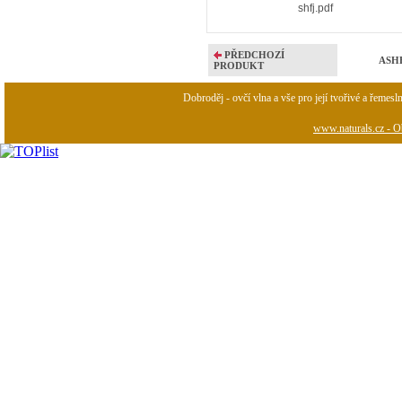
shfj.pdf
PŘEDCHOZÍ
ASHF
PRODUKT
Dobroděj - ovčí vlna a vše pro její tvořivé a řemesl
www.naturals.cz - Ob