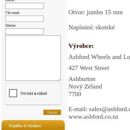
Jméno:
Otvor: jumbo 15 mm
Váš email:
Telefon:
Napínání: skotské
Výrobce:
Ashford Wheels and L
427 West Street
Ashburton
Nový Zéland
7700
E-mail: sales@ashford.
www.ashford.co.nz
Najděte si výrobce