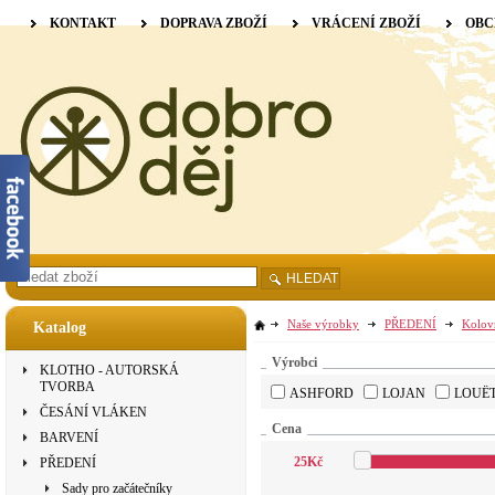
KONTAKT
DOPRAVA ZBOŽÍ
VRÁCENÍ ZBOŽÍ
OBC
HLEDAT
Naše výrobky
PŘEDENÍ
Kolov
Katalog
Výrobci
KLOTHO - AUTORSKÁ
TVORBA
ASHFORD
LOJAN
LOUË
ČESÁNÍ VLÁKEN
Cena
BARVENÍ
25
Kč
PŘEDENÍ
Sady pro začátečníky