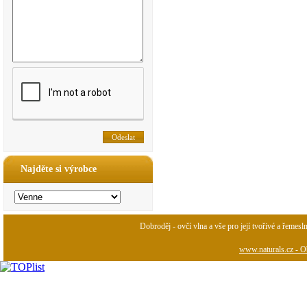
Najděte si výrobce
Dobroděj - ovčí vlna a vše pro její tvořivé a řemesl
www.naturals.cz - Ob