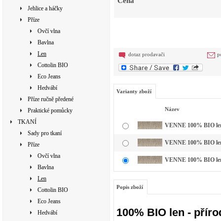
Cena
Jehlice a háčky
Příze
Ovčí vlna
Bavlna
Len
dotaz prodavači
p
Cottolin BIO
Eco Jeans
Hedvábí
Varianty zboží
Příze ručně předené
Název
Praktické pomůcky
TKANÍ
VENNE 100% BIO len p
Sady pro tkaní
VENNE 100% BIO len p
Příze
Ovčí vlna
VENNE 100% BIO len p
Bavlna
Len
Popis zboží
Cottolin BIO
Eco Jeans
100% BIO len - přírod
Hedvábí