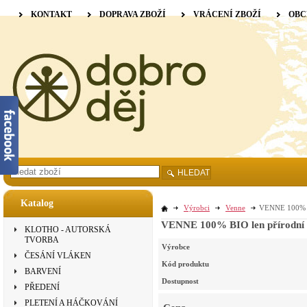
KONTAKT
DOPRAVA ZBOŽÍ
VRÁCENÍ ZBOŽÍ
OBC
HLEDAT
Katalog
Výrobci
Venne
VENNE 100% BI
VENNE 100% BIO len přírodní ne
KLOTHO - AUTORSKÁ
TVORBA
Výrobce
ČESÁNÍ VLÁKEN
Kód produktu
BARVENÍ
Dostupnost
PŘEDENÍ
PLETENÍ A HÁČKOVÁNÍ