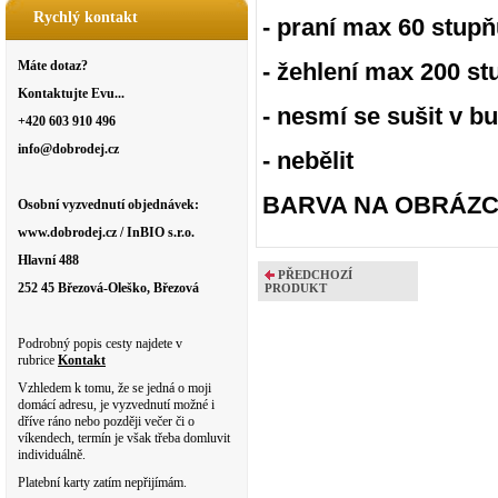
Rychlý kontakt
- praní max 60 stup
Máte dotaz?
- žehlení max 200 s
Kontaktujte Evu...
- nesmí se sušit v b
+420 603 910 496
info@dobrodej.cz
- nebělit
BARVA NA OBRÁZCÍ
Osobní vyzvednutí objednávek:
www.dobrodej.cz / InBIO s.r.o.
Hlavní 488
PŘEDCHOZÍ
252 45 Březová-Oleško, Březová
PRODUKT
Podrobný popis cesty najdete v
rubrice
Kontakt
Vzhledem k tomu, že se jedná o moji
domácí adresu, je vyzvednutí možné i
dříve ráno nebo později večer či o
víkendech, termín je však třeba domluvit
individuálně.
Platební karty zatím nepřijímám.