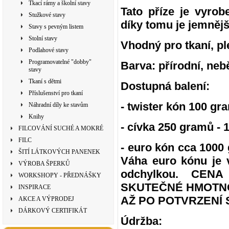
Tkací rámy a školní stavy
Tato příze je vyro
Stužkové stavy
díky tomu je jemnější
Stavy s pevným listem
Stolní stavy
Vhodný pro tkaní, ple
Podlahové stavy
Programovatelné "dobby"
Barva: přírodní, neb
stavy
Tkaní s dětmi
Dostupná balení:
Příslušenství pro tkaní
- twister kón 100 gr
Náhradní díly ke stavům
Knihy
- cívka 250 gramů - 
FILCOVÁNÍ SUCHÉ A MOKRÉ
FILC
- euro kón cca 100
ŠITÍ LÁTKOVÝCH PANENEK
Váha euro kónu je 
VÝROBA ŠPERKŮ
odchylkou. CE
WORKSHOPY - PŘEDNÁŠKY
SKUTEČNÉ HMOTNO
INSPIRACE
AŽ PO POTVRZENÍ 
AKCE A VÝPRODEJ
DÁRKOVÝ CERTIFIKÁT
Údržba: