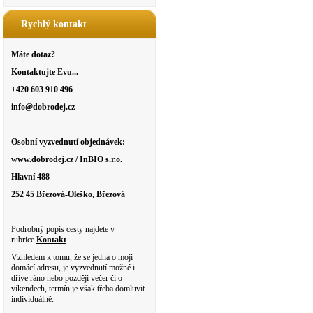
Rychlý kontakt
Máte dotaz?
Kontaktujte Evu...
+420 603 910 496
info@dobrodej.cz
Osobní vyzvednutí objednávek:
www.dobrodej.cz / InBIO s.r.o.
Hlavní 488
252 45 Březová-Oleško, Březová
Podrobný popis cesty najdete v
rubrice
Kontakt
Vzhledem k tomu, že se jedná o moji
domácí adresu, je vyzvednutí možné i
dříve ráno nebo později večer či o
víkendech, termín je však třeba domluvit
individuálně.