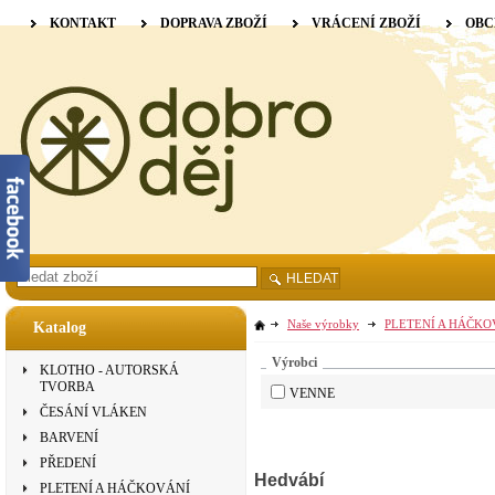
KONTAKT
DOPRAVA ZBOŽÍ
VRÁCENÍ ZBOŽÍ
OBC
HLEDAT
Naše výrobky
PLETENÍ A HÁČKO
Katalog
Výrobci
KLOTHO - AUTORSKÁ
TVORBA
VENNE
ČESÁNÍ VLÁKEN
BARVENÍ
PŘEDENÍ
Hedvábí
PLETENÍ A HÁČKOVÁNÍ