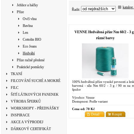
Jehlice a háčky
katalog
Řadit:
Příze
Ovčí vlna
Bavlna
VENNE Hedvábná příze Nm 60/2 - 3 g
Len
různé barvy
Cottolin BIO
Eco Jeans
Hedvábí
Příze ručně předené
Praktické pomůcky
TKANÍ
FILCOVÁNÍ SUCHÉ A MOKRÉ
100% hedvábná příze vysoké pevnosti a lesk
barvená - síla Nm 60/2 - 3 g / 90 m na m
FILC
špulce
ŠITÍ LÁTKOVÝCH PANENEK
Výrobce:
Venne
VÝROBA ŠPERKŮ
Dostupnost:
Podle variant
WORKSHOPY - PŘEDNÁŠKY
Cena od:
70 Kč
Detail
Koupit
INSPIRACE
AKCE A VÝPRODEJ
DÁRKOVÝ CERTIFIKÁT