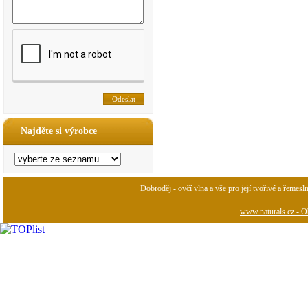
Najděte si výrobce
Dobroděj - ovčí vlna a vše pro její tvořivé a řemesl
www.naturals.cz - Ob