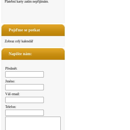
Platební karty zatím nepřijímám.
Pojďme se potkat
Zobraz celý kalendář
Napište nám:
Předmět:
Jméno:
Váš email:
Telefon: