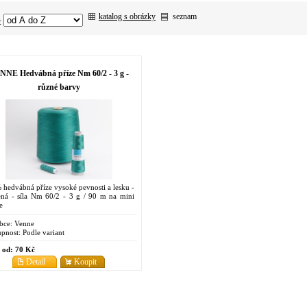
katalog s obrázky
seznam
:
NNE Hedvábná příze Nm 60/2 - 3 g -
různé barvy
hedvábná příze vysoké pevnosti a lesku -
ená - síla Nm 60/2 - 3 g / 90 m na mini
e
bce:
Venne
pnost:
Podle variant
 od:
70 Kč
Detail
Koupit