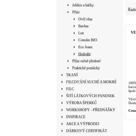
Jehlice a háčky
Řadit
Příze
Ovčí vlna
Bavlna
VE
Len
Cottolin BIO
Eco Jeans
Hedvábí
Příze ručně předené
Praktické pomůcky
TKANÍ
FILCOVÁNÍ SUCHÉ A MOKRÉ
100% 
barv
FILC
špulc
ŠITÍ LÁTKOVÝCH PANENEK
Výro
VÝROBA ŠPERKŮ
Dostu
WORKSHOPY - PŘEDNÁŠKY
Cena
INSPIRACE
AKCE A VÝPRODEJ
DÁRKOVÝ CERTIFIKÁT