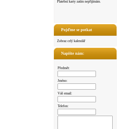
Platební karty zatím nepřijímám.
Pojďme se potkat
Zobraz celý kalendář
Napište nám:
Předmět:
Jméno:
Váš email:
Telefon: