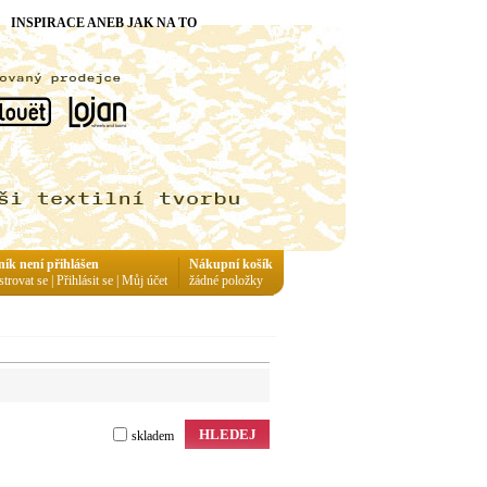
INSPIRACE ANEB JAK NA TO
ník není přihlášen
Nákupní košík
strovat se
|
Přihlásit se
|
Můj účet
žádné položky
HLEDEJ
skladem