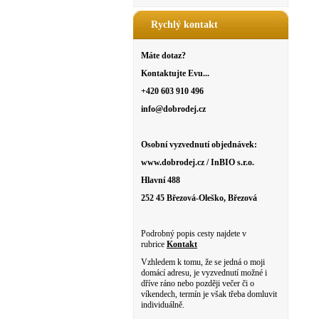
Rychlý kontakt
Máte dotaz?
Kontaktujte Evu...
+420 603 910 496
info@dobrodej.cz
Osobní vyzvednutí objednávek:
www.dobrodej.cz / InBIO s.r.o.
Hlavní 488
252 45 Březová-Oleško, Březová
Podrobný popis cesty najdete v
rubrice
Kontakt
Vzhledem k tomu, že se jedná o moji
domácí adresu, je vyzvednutí možné i
dříve ráno nebo později večer či o
víkendech, termín je však třeba domluvit
individuálně.