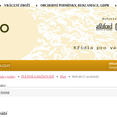
VRÁCENÍ ZBOŽÍ
OBCHODNÍ PODMÍNKY, REKLAMACE, GDPR
zákaz
HLEDAT
Zaregi
aše výrobky
PLETENÍ A HÁČKOVÁNÍ
Příze
Hedvábí
(1 produktů)
obci
VENNE
ábí