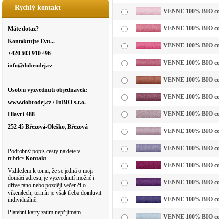
Rychlý kontakt
VENNE 100% BIO cotto
VENNE 100% BIO cotto
Máte dotaz?
Kontaktujte Evu...
VENNE 100% BIO cotto
+420 603 910 496
VENNE 100% BIO cotto
info@dobrodej.cz
VENNE 100% BIO cotto
Osobní vyzvednutí objednávek:
VENNE 100% BIO cotto
www.dobrodej.cz / InBIO s.r.o.
VENNE 100% BIO cotto
Hlavní 488
252 45 Březová-Oleško, Březová
VENNE 100% BIO cottol
VENNE 100% BIO cotto
Podrobný popis cesty najdete v
rubrice
Kontakt
VENNE 100% BIO cotto
Vzhledem k tomu, že se jedná o moji
domácí adresu, je vyzvednutí možné i
VENNE 100% BIO cotto
dříve ráno nebo později večer či o
víkendech, termín je však třeba domluvit
VENNE 100% BIO cotto
individuálně.
Platební karty zatím nepřijímám.
VENNE 100% BIO cotto