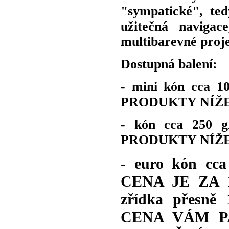
"sympatické", ted
užitečná navigac
multibarevné proje
Dostupná balení:
- mini kón cca 
PRODUKTY NÍŽE
- kón cca 250 
PRODUKTY NÍŽE
- euro kón cc
CENA JE ZA 1 
zřídka přesně 
CENA VÁM P