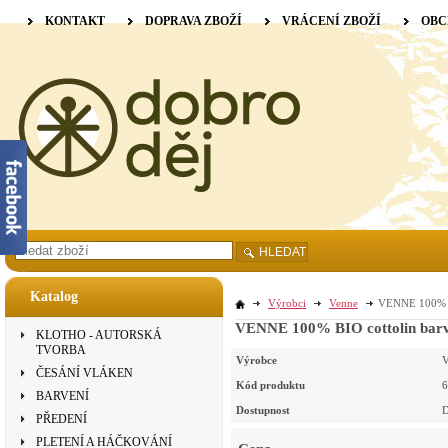
KONTAKT
DOPRAVA ZBOŽÍ
VRÁCENÍ ZBOŽÍ
OBC
HLEDAT
Katalog
Výrobci
Venne
VENNE 100% BI
VENNE 100% BIO cottolin barve
KLOTHO - AUTORSKÁ
TVORBA
Výrobce
V
ČESÁNÍ VLÁKEN
Kód produktu
6
BARVENÍ
Dostupnost
D
PŘEDENÍ
PLETENÍ A HÁČKOVÁNÍ