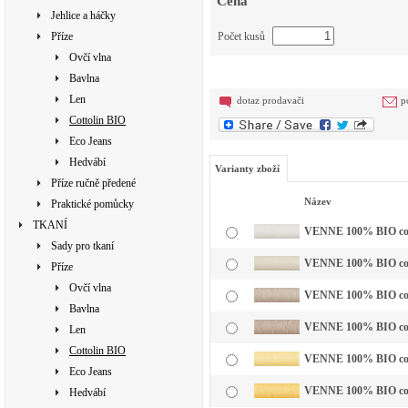
Cena
Jehlice a háčky
Příze
Počet kusů
Ovčí vlna
Bavlna
Len
dotaz prodavači
p
Cottolin BIO
Eco Jeans
Hedvábí
Varianty zboží
Příze ručně předené
Název
Praktické pomůcky
TKANÍ
VENNE 100% BIO cotto
Sady pro tkaní
VENNE 100% BIO cott
Příze
Ovčí vlna
VENNE 100% BIO cotto
Bavlna
VENNE 100% BIO cotto
Len
Cottolin BIO
VENNE 100% BIO cotto
Eco Jeans
VENNE 100% BIO cotto
Hedvábí