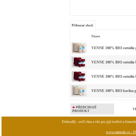
Příbuzné zboží
Název
VENNE 100% BIO cottolin p
VENNE 100% BIO cottolin ba
VENNE 100% BIO cottolin ba
VENNE 100% BIO bavlna př
PŘEDCHOZÍ
VE
PRODUKT
Dobroděj - ovčí vlna a vše pro její tvořivé a řemesl
www.naturals.cz - Ob