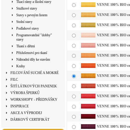
Tkací rámy a školní stavy
VENNE 100% BIO cotto
Stužkové stavy
VENNE 100% BIO cotto
Stavy s pevným listem
Stolní stavy
VENNE 100% BIO cotto
Podlahové stavy
Programovatelné "dobby"
VENNE 100% BIO cotto
stavy
VENNE 100% BIO cott
Tkaní s dětmi
Příslušenství pro tkaní
VENNE 100% BIO cotto
Náhradní díly ke stavům
VENNE 100% BIO cotto
Knihy
FILCOVÁNÍ SUCHÉ A MOKRÉ
VENNE 100% BIO cotto
FILC
VENNE 100% BIO cotto
ŠITÍ LÁTKOVÝCH PANENEK
VÝROBA ŠPERKŮ
VENNE 100% BIO cotto
WORKSHOPY - PŘEDNÁŠKY
INSPIRACE
VENNE 100% BIO cotto
AKCE A VÝPRODEJ
VENNE 100% BIO cotto
DÁRKOVÝ CERTIFIKÁT
VENNE 100% BIO cotto