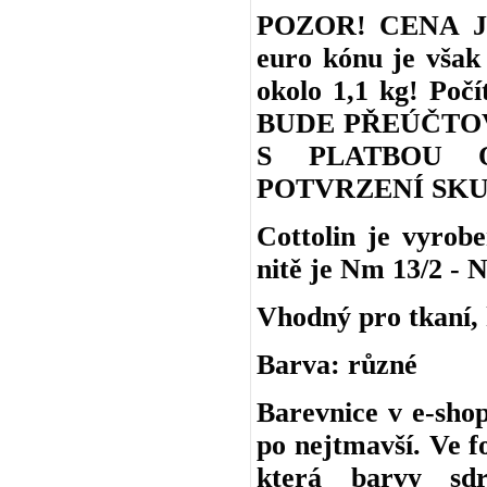
POZOR! CENA J
euro kónu je však 
okolo 1,1 kg! Po
BUDE PŘEÚČTO
S PLATBOU 
POTVRZENÍ SKU
Cottolin je vyro
nitě je Nm 13/2 - N
Vhodný pro tkaní, h
Barva: různé
Barevnice v e-shop
po nejtmavší. Ve f
která barvy sd