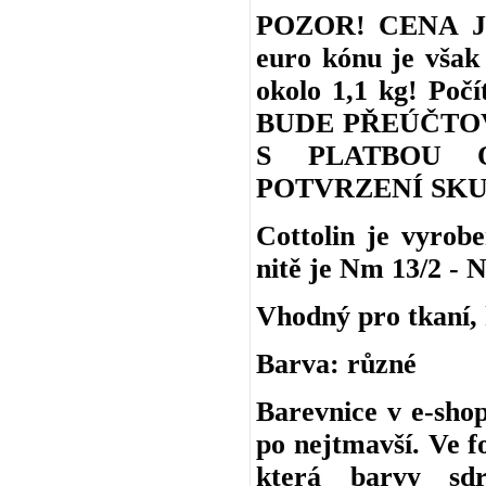
POZOR! CENA J
euro kónu je však 
okolo 1,1 kg! Po
BUDE PŘEÚČTO
S PLATBOU 
POTVRZENÍ SKU
Cottolin je vyro
nitě je Nm 13/2 - N
Vhodný pro tkaní, h
Barva: různé
Barevnice v e-shop
po nejtmavší. Ve f
která barvy sd