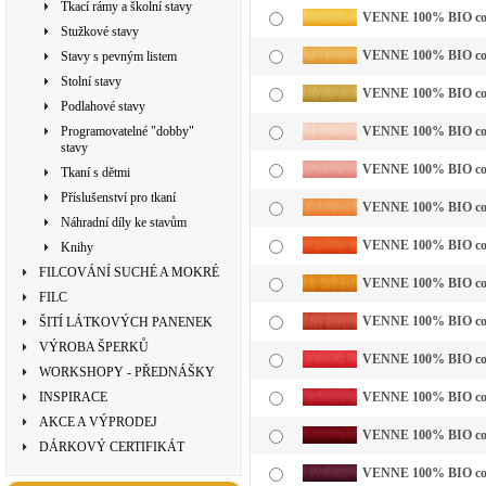
Tkací rámy a školní stavy
VENNE 100% BIO cotto
Stužkové stavy
VENNE 100% BIO cotto
Stavy s pevným listem
Stolní stavy
VENNE 100% BIO cotto
Podlahové stavy
Programovatelné "dobby"
VENNE 100% BIO cotto
stavy
VENNE 100% BIO cott
Tkaní s dětmi
Příslušenství pro tkaní
VENNE 100% BIO cotto
Náhradní díly ke stavům
VENNE 100% BIO cotto
Knihy
FILCOVÁNÍ SUCHÉ A MOKRÉ
VENNE 100% BIO cotto
FILC
VENNE 100% BIO cotto
ŠITÍ LÁTKOVÝCH PANENEK
VÝROBA ŠPERKŮ
VENNE 100% BIO cotto
WORKSHOPY - PŘEDNÁŠKY
INSPIRACE
VENNE 100% BIO cotto
AKCE A VÝPRODEJ
VENNE 100% BIO cotto
DÁRKOVÝ CERTIFIKÁT
VENNE 100% BIO cotto