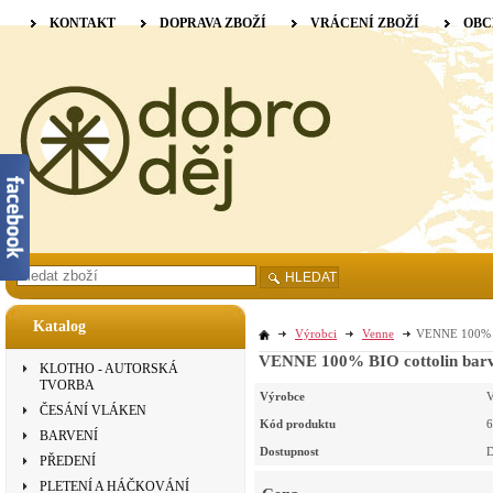
KONTAKT
DOPRAVA ZBOŽÍ
VRÁCENÍ ZBOŽÍ
OBC
HLEDAT
Katalog
Výrobci
Venne
VENNE 100% BI
VENNE 100% BIO cottolin barve
KLOTHO - AUTORSKÁ
TVORBA
Výrobce
V
ČESÁNÍ VLÁKEN
Kód produktu
6
BARVENÍ
Dostupnost
D
PŘEDENÍ
PLETENÍ A HÁČKOVÁNÍ