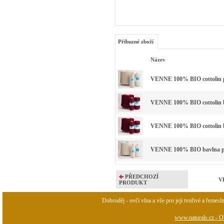
Příbuzné zboží
Název
VENNE 100% BIO cottolin p
VENNE 100% BIO cottolin ba
VENNE 100% BIO cottolin ba
VENNE 100% BIO bavlna př
PŘEDCHOZÍ
VE
PRODUKT
Dobroděj - ovčí vlna a vše pro její tvořivé a řemesl
www.naturals.cz - Ob