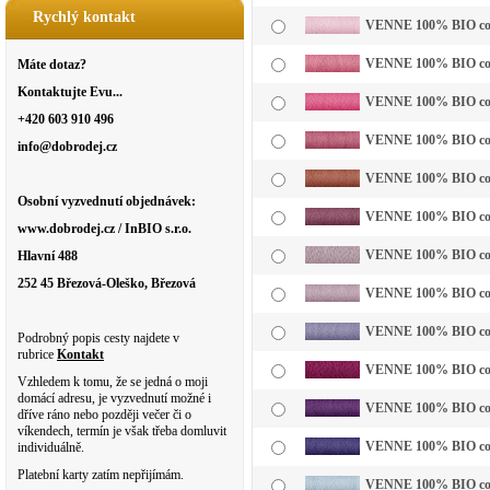
Rychlý kontakt
VENNE 100% BIO cotto
VENNE 100% BIO cotto
Máte dotaz?
Kontaktujte Evu...
VENNE 100% BIO cotto
+420 603 910 496
VENNE 100% BIO cotto
info@dobrodej.cz
VENNE 100% BIO cotto
Osobní vyzvednutí objednávek:
VENNE 100% BIO cotto
www.dobrodej.cz / InBIO s.r.o.
VENNE 100% BIO cotto
Hlavní 488
252 45 Březová-Oleško, Březová
VENNE 100% BIO cottol
VENNE 100% BIO cotto
Podrobný popis cesty najdete v
rubrice
Kontakt
VENNE 100% BIO cotto
Vzhledem k tomu, že se jedná o moji
domácí adresu, je vyzvednutí možné i
VENNE 100% BIO cotto
dříve ráno nebo později večer či o
víkendech, termín je však třeba domluvit
VENNE 100% BIO cotto
individuálně.
Platební karty zatím nepřijímám.
VENNE 100% BIO cotto