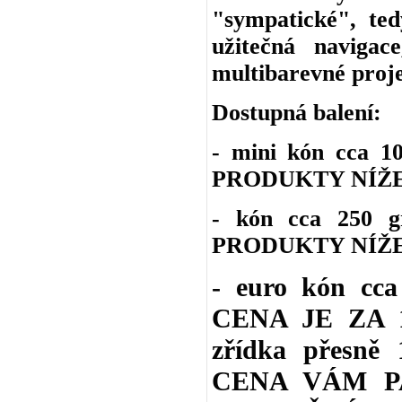
"sympatické", ted
užitečná navigac
multibarevné proje
Dostupná balení:
- mini kón cca 
PRODUKTY NÍŽE
- kón cca 250 
PRODUKTY NÍŽE
- euro kón cc
CENA JE ZA 1 
zřídka přesně 
CENA VÁM P