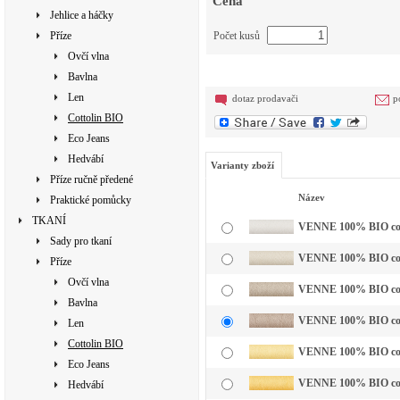
Cena
Jehlice a háčky
Příze
Počet kusů
Ovčí vlna
Bavlna
Len
dotaz prodavači
p
Cottolin BIO
Eco Jeans
Hedvábí
Varianty zboží
Příze ručně předené
Název
Praktické pomůcky
TKANÍ
VENNE 100% BIO cotto
Sady pro tkaní
VENNE 100% BIO cott
Příze
Ovčí vlna
VENNE 100% BIO cotto
Bavlna
VENNE 100% BIO cotto
Len
Cottolin BIO
VENNE 100% BIO cotto
Eco Jeans
VENNE 100% BIO cotto
Hedvábí