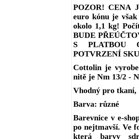
POZOR! CENA J
euro kónu je však 
okolo 1,1 kg! Po
BUDE PŘEÚČTO
S PLATBOU 
POTVRZENÍ SKU
Cottolin je vyro
nitě je Nm 13/2 - N
Vhodný pro tkaní, h
Barva: různé
Barevnice v e-shop
po nejtmavší. Ve f
která barvy sd