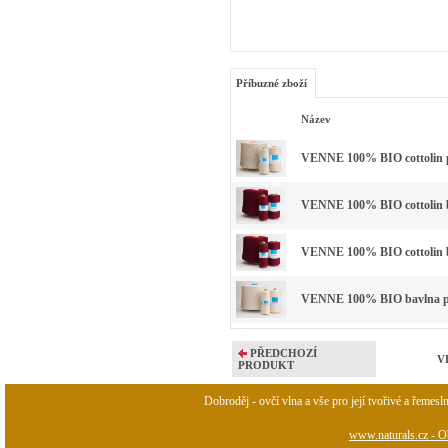
Příbuzné zboží
Název
VENNE 100% BIO cottolin p
VENNE 100% BIO cottolin ba
VENNE 100% BIO cottolin ba
VENNE 100% BIO bavlna př
PŘEDCHOZÍ
VE
PRODUKT
Dobroděj - ovčí vlna a vše pro její tvořivé a řemesl
www.naturals.cz - Ob