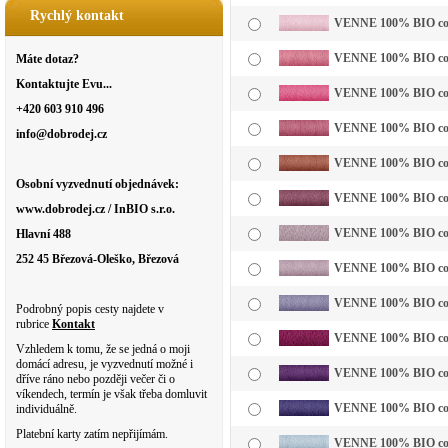
Rychlý kontakt
VENNE 100% BIO cotto
VENNE 100% BIO cotto
Máte dotaz?
Kontaktujte Evu...
VENNE 100% BIO cotto
+420 603 910 496
VENNE 100% BIO cotto
info@dobrodej.cz
VENNE 100% BIO cotto
Osobní vyzvednutí objednávek:
VENNE 100% BIO cotto
www.dobrodej.cz / InBIO s.r.o.
VENNE 100% BIO cotto
Hlavní 488
252 45 Březová-Oleško, Březová
VENNE 100% BIO cottol
VENNE 100% BIO cotto
Podrobný popis cesty najdete v
rubrice
Kontakt
VENNE 100% BIO cotto
Vzhledem k tomu, že se jedná o moji
domácí adresu, je vyzvednutí možné i
VENNE 100% BIO cotto
dříve ráno nebo později večer či o
víkendech, termín je však třeba domluvit
VENNE 100% BIO cotto
individuálně.
Platební karty zatím nepřijímám.
VENNE 100% BIO cotto