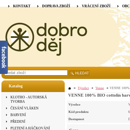
KONTAKT
DOPRAVA ZBOŽÍ
VRÁCENÍ ZBOŽÍ
OBC
HLEDAT
Katalog
Výrobci
Venne
VENNE 100% BI
VENNE 100% BIO cottolin barve
KLOTHO - AUTORSKÁ
TVORBA
Výrobce
V
ČESÁNÍ VLÁKEN
Kód produktu
6
BARVENÍ
Dostupnost
D
PŘEDENÍ
PLETENÍ A HÁČKOVÁNÍ