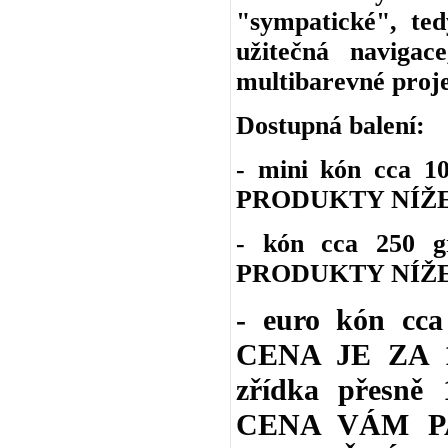
"sympatické", ted
užitečná navigac
multibarevné proje
Dostupná balení:
- mini kón cca 
PRODUKTY NÍŽE
- kón cca 250 
PRODUKTY NÍŽE
- euro kón cc
CENA JE ZA 1 
zřídka přesně 
CENA VÁM P