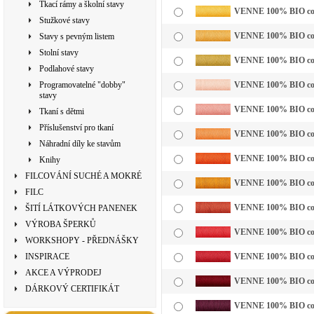
Tkací rámy a školní stavy
VENNE 100% BIO cotto
Stužkové stavy
VENNE 100% BIO cotto
Stavy s pevným listem
Stolní stavy
VENNE 100% BIO cotto
Podlahové stavy
Programovatelné "dobby"
VENNE 100% BIO cotto
stavy
VENNE 100% BIO cott
Tkaní s dětmi
Příslušenství pro tkaní
VENNE 100% BIO cotto
Náhradní díly ke stavům
VENNE 100% BIO cotto
Knihy
FILCOVÁNÍ SUCHÉ A MOKRÉ
VENNE 100% BIO cotto
FILC
VENNE 100% BIO cotto
ŠITÍ LÁTKOVÝCH PANENEK
VÝROBA ŠPERKŮ
VENNE 100% BIO cotto
WORKSHOPY - PŘEDNÁŠKY
INSPIRACE
VENNE 100% BIO cotto
AKCE A VÝPRODEJ
VENNE 100% BIO cotto
DÁRKOVÝ CERTIFIKÁT
VENNE 100% BIO cotto