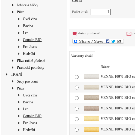
Cena
Jehlice a háčky
Příze
Počet kusů
Ovčí vlna
Bavlna
Len
dotaz prodavači
p
Cottolin BIO
Eco Jeans
Hedvábí
Varianty zboží
Příze ručně předené
Název
Praktické pomůcky
TKANÍ
VENNE 100% BIO cotto
Sady pro tkaní
VENNE 100% BIO cott
Příze
Ovčí vlna
VENNE 100% BIO cotto
Bavlna
VENNE 100% BIO cotto
Len
Cottolin BIO
VENNE 100% BIO cotto
Eco Jeans
VENNE 100% BIO cotto
Hedvábí