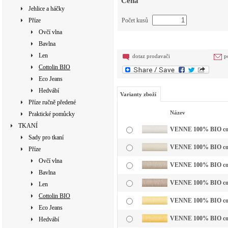
Cena
Jehlice a háčky
Příze
Počet kusů
Ovčí vlna
Bavlna
Len
dotaz prodavači
p
Cottolin BIO
Eco Jeans
Hedvábí
Varianty zboží
Příze ručně předené
Název
Praktické pomůcky
TKANÍ
VENNE 100% BIO cotto
Sady pro tkaní
VENNE 100% BIO cott
Příze
Ovčí vlna
VENNE 100% BIO cotto
Bavlna
VENNE 100% BIO cotto
Len
Cottolin BIO
VENNE 100% BIO cotto
Eco Jeans
VENNE 100% BIO cotto
Hedvábí