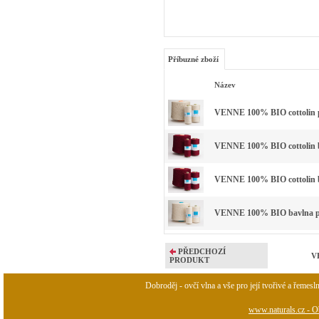
Příbuzné zboží
Název
VENNE 100% BIO cottolin p
VENNE 100% BIO cottolin ba
VENNE 100% BIO cottolin ba
VENNE 100% BIO bavlna př
PŘEDCHOZÍ
VE
PRODUKT
Dobroděj - ovčí vlna a vše pro její tvořivé a řemesl
www.naturals.cz - Ob