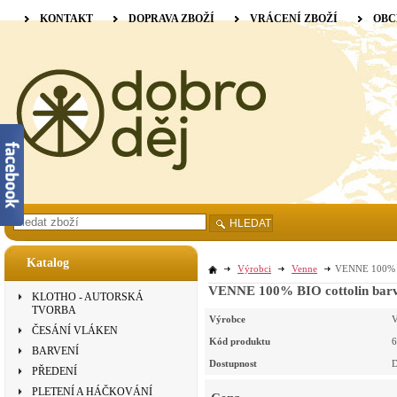
KONTAKT
DOPRAVA ZBOŽÍ
VRÁCENÍ ZBOŽÍ
OBC
HLEDAT
Katalog
Výrobci
Venne
VENNE 100% BI
VENNE 100% BIO cottolin barve
KLOTHO - AUTORSKÁ
TVORBA
Výrobce
V
ČESÁNÍ VLÁKEN
Kód produktu
6
BARVENÍ
Dostupnost
D
PŘEDENÍ
PLETENÍ A HÁČKOVÁNÍ