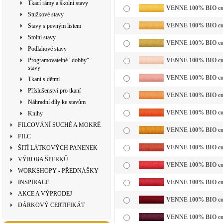
Tkací rámy a školní stavy
VENNE 100% BIO cotto
Stužkové stavy
VENNE 100% BIO cotto
Stavy s pevným listem
Stolní stavy
VENNE 100% BIO cotto
Podlahové stavy
Programovatelné "dobby"
VENNE 100% BIO cotto
stavy
VENNE 100% BIO cott
Tkaní s dětmi
Příslušenství pro tkaní
VENNE 100% BIO cotto
Náhradní díly ke stavům
VENNE 100% BIO cotto
Knihy
FILCOVÁNÍ SUCHÉ A MOKRÉ
VENNE 100% BIO cotto
FILC
VENNE 100% BIO cotto
ŠITÍ LÁTKOVÝCH PANENEK
VÝROBA ŠPERKŮ
VENNE 100% BIO cotto
WORKSHOPY - PŘEDNÁŠKY
INSPIRACE
VENNE 100% BIO cotto
AKCE A VÝPRODEJ
VENNE 100% BIO cotto
DÁRKOVÝ CERTIFIKÁT
VENNE 100% BIO cotto