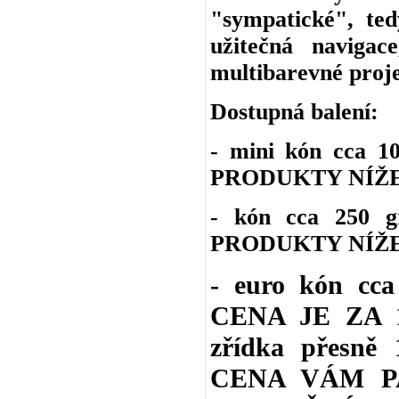
"sympatické", ted
užitečná navigac
multibarevné proje
Dostupná balení:
- mini kón cca 
PRODUKTY NÍŽE
- kón cca 250 
PRODUKTY NÍŽE
- euro kón cc
CENA JE ZA 1 
zřídka přesně 
CENA VÁM P