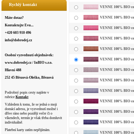
Rychlý kontakt
VENNE 100% BIO cotto
VENNE 100% BIO cotto
Máte dotaz?
Kontaktujte Evu...
VENNE 100% BIO cotto
+420 603 910 496
VENNE 100% BIO cotto
info@dobrodej.cz
VENNE 100% BIO cotto
Osobní vyzvednutí objednávek:
VENNE 100% BIO cotto
www.dobrodej.cz / InBIO s.r.o.
VENNE 100% BIO cotto
Hlavní 488
252 45 Březová-Oleško, Březová
VENNE 100% BIO cottol
VENNE 100% BIO cotto
Podrobný popis cesty najdete v
rubrice
Kontakt
VENNE 100% BIO cotto
Vzhledem k tomu, že se jedná o moji
domácí adresu, je vyzvednutí možné i
VENNE 100% BIO cotto
dříve ráno nebo později večer či o
víkendech, termín je však třeba domluvit
VENNE 100% BIO cotto
individuálně.
Platební karty zatím nepřijímám.
VENNE 100% BIO cotto