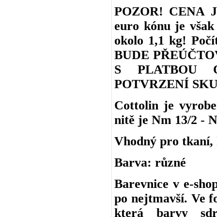
POZOR! CENA J
euro kónu je však 
okolo 1,1 kg! Po
BUDE PŘEÚČTO
S PLATBOU 
POTVRZENÍ SKU
Cottolin je vyro
nitě je Nm 13/2 - N
Vhodný pro tkaní, h
Barva: různé
Barevnice v e-shop
po nejtmavší. Ve f
která barvy sd