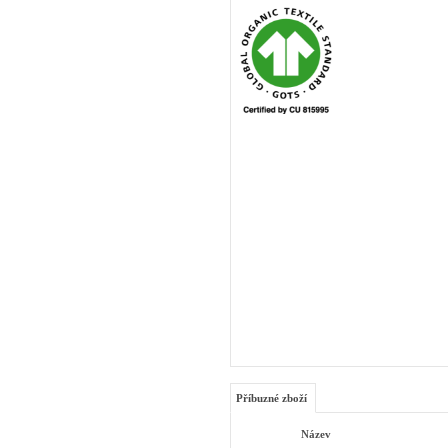
Příbuzné zboží
Název