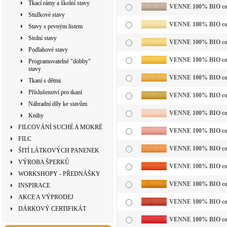
Tkací rámy a školní stavy
VENNE 100% BIO cotto
Stužkové stavy
VENNE 100% BIO cotto
Stavy s pevným listem
Stolní stavy
VENNE 100% BIO cotto
Podlahové stavy
VENNE 100% BIO cotto
Programovatelné "dobby"
stavy
VENNE 100% BIO cotto
Tkaní s dětmi
Příslušenství pro tkaní
VENNE 100% BIO cotto
Náhradní díly ke stavům
VENNE 100% BIO cotto
Knihy
FILCOVÁNÍ SUCHÉ A MOKRÉ
VENNE 100% BIO cott
FILC
VENNE 100% BIO cotto
ŠITÍ LÁTKOVÝCH PANENEK
VÝROBA ŠPERKŮ
VENNE 100% BIO cotto
WORKSHOPY - PŘEDNÁŠKY
VENNE 100% BIO cotto
INSPIRACE
AKCE A VÝPRODEJ
VENNE 100% BIO cotto
DÁRKOVÝ CERTIFIKÁT
VENNE 100% BIO cotto