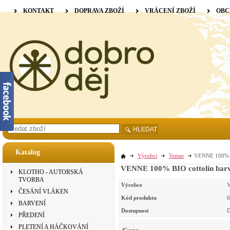
KONTAKT
DOPRAVA ZBOŽÍ
VRÁCENÍ ZBOŽÍ
OBC
HLEDAT
Katalog
Výrobci
Venne
VENNE 100% BI
VENNE 100% BIO cottolin barve
KLOTHO - AUTORSKÁ
TVORBA
Výrobce
V
ČESÁNÍ VLÁKEN
Kód produktu
6
BARVENÍ
Dostupnost
D
PŘEDENÍ
PLETENÍ A HÁČKOVÁNÍ