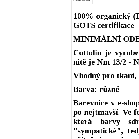
100% organický (BI
GOTS certifikace
MINIMÁLNÍ ODB
Cottolin je vyro
nitě je Nm 13/2 - N
Vhodný pro tkaní, h
Barva: různé
Barevnice v e-shop
po nejtmavší. Ve f
která barvy sd
"sympatické", ted