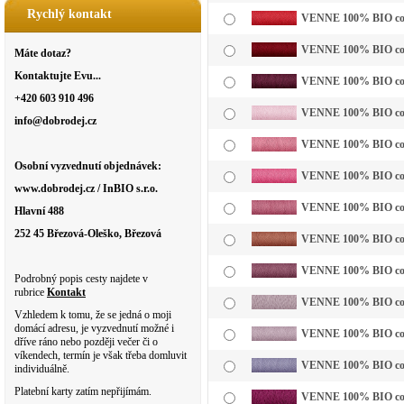
Rychlý kontakt
VENNE 100% BIO cotto
VENNE 100% BIO cotto
Máte dotaz?
Kontaktujte Evu...
VENNE 100% BIO cotto
+420 603 910 496
VENNE 100% BIO cotto
info@dobrodej.cz
VENNE 100% BIO cotto
Osobní vyzvednutí objednávek:
VENNE 100% BIO cotto
www.dobrodej.cz / InBIO s.r.o.
VENNE 100% BIO cotto
Hlavní 488
252 45 Březová-Oleško, Březová
VENNE 100% BIO cotto
VENNE 100% BIO cotto
Podrobný popis cesty najdete v
rubrice
Kontakt
VENNE 100% BIO cotto
Vzhledem k tomu, že se jedná o moji
domácí adresu, je vyzvednutí možné i
VENNE 100% BIO cottol
dříve ráno nebo později večer či o
víkendech, termín je však třeba domluvit
VENNE 100% BIO cotto
individuálně.
Platební karty zatím nepřijímám.
VENNE 100% BIO cotto