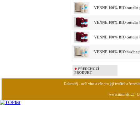
VENNE 100% BIO cottolin p
VENNE 100% BIO cottolin ba
VENNE 100% BIO cottolin ba
VENNE 100% BIO bavlna př
PŘEDCHOZÍ
PRODUKT
Dobroděj - ovčí vlna a vše pro její tvořivé a řemesl
www.naturals.cz - Ob