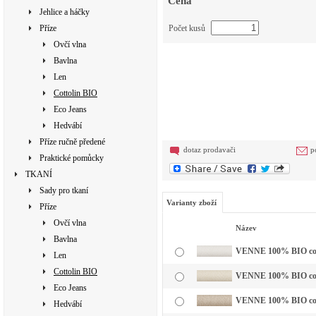
Cena
Jehlice a háčky
Příze
Počet kusů
Ovčí vlna
Bavlna
Len
Cottolin BIO
Eco Jeans
Hedvábí
Příze ručně předené
dotaz prodavači
p
Praktické pomůcky
TKANÍ
Sady pro tkaní
Varianty zboží
Příze
Ovčí vlna
Název
Bavlna
VENNE 100% BIO cotto
Len
Cottolin BIO
VENNE 100% BIO cott
Eco Jeans
VENNE 100% BIO cotto
Hedvábí