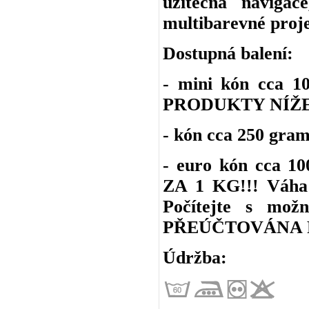
užitečná navigac
multibarevné proje
Dostupná balení:
- mini kón cca 
PRODUKTY NÍŽE
- kón cca 250 gra
- euro kón cca 1
ZA 1 KG!!! Váha 
Počítejte s m
PŘEÚČTOVÁNA P
Údržba: