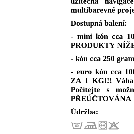
užitečná navigac
multibarevné proje
Dostupná balení:
- mini kón cca 
PRODUKTY NÍŽE
- kón cca 250 gra
- euro kón cca 1
ZA 1 KG!!! Váha 
Počítejte s m
PŘEÚČTOVÁNA P
Údržba: