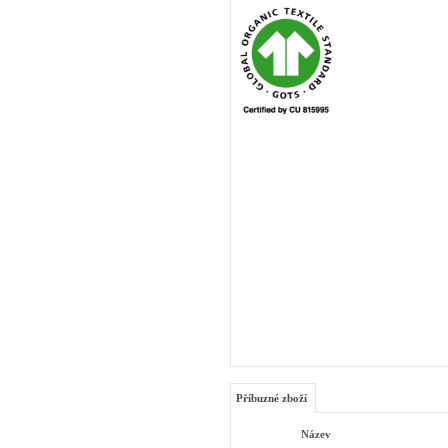
Příbuzné zboží
Název