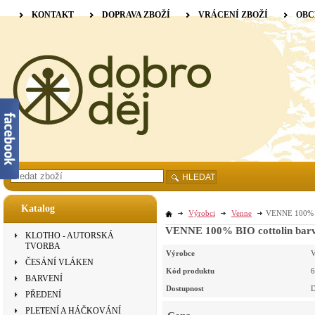
KONTAKT
DOPRAVA ZBOŽÍ
VRÁCENÍ ZBOŽÍ
OBC
HLEDAT
Katalog
Výrobci
Venne
VENNE 100% BI
VENNE 100% BIO cottolin barve
KLOTHO - AUTORSKÁ
TVORBA
Výrobce
V
ČESÁNÍ VLÁKEN
Kód produktu
6
BARVENÍ
Dostupnost
D
PŘEDENÍ
PLETENÍ A HÁČKOVÁNÍ