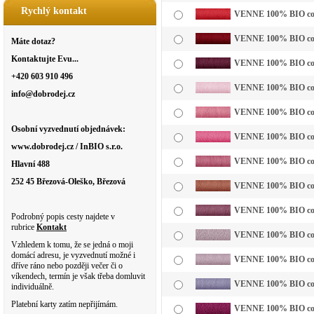
Rychlý kontakt
VENNE 100% BIO cotto
VENNE 100% BIO cotto
Máte dotaz?
Kontaktujte Evu...
VENNE 100% BIO cotto
+420 603 910 496
VENNE 100% BIO cotto
info@dobrodej.cz
VENNE 100% BIO cotto
Osobní vyzvednutí objednávek:
VENNE 100% BIO cotto
www.dobrodej.cz / InBIO s.r.o.
VENNE 100% BIO cotto
Hlavní 488
252 45 Březová-Oleško, Březová
VENNE 100% BIO cotto
VENNE 100% BIO cotto
Podrobný popis cesty najdete v
rubrice
Kontakt
VENNE 100% BIO cotto
Vzhledem k tomu, že se jedná o moji
domácí adresu, je vyzvednutí možné i
VENNE 100% BIO cottol
dříve ráno nebo později večer či o
víkendech, termín je však třeba domluvit
VENNE 100% BIO cotto
individuálně.
Platební karty zatím nepřijímám.
VENNE 100% BIO cotto