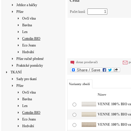
Cena
Jehlice a háčky
Příze
Počet kusů
Ovčí vlna
Bavlna
Len
Cottolin BIO
Eco Jeans
Hedvábí
Příze ručně předené
dotaz prodavači
p
Praktické pomůcky
TKANÍ
Sady pro tkaní
Varianty zboží
Příze
Ovčí vlna
Název
Bavlna
VENNE 100% BIO cotto
Len
Cottolin BIO
VENNE 100% BIO cott
Eco Jeans
VENNE 100% BIO cotto
Hedvábí