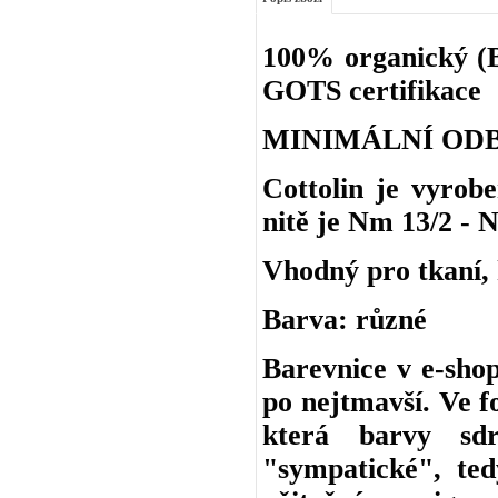
100% organický (BI
GOTS certifikace
MINIMÁLNÍ ODB
Cottolin je vyro
nitě je Nm 13/2 - N
Vhodný pro tkaní, h
Barva: různé
Barevnice v e-shop
po nejtmavší. Ve f
která barvy sd
"sympatické", ted