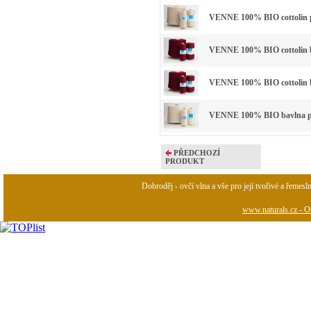
VENNE 100% BIO cottolin p
VENNE 100% BIO cottolin ba
VENNE 100% BIO cottolin ba
VENNE 100% BIO bavlna př
PŘEDCHOZÍ
PRODUKT
Dobroděj - ovčí vlna a vše pro její tvořivé a řemesl
www.naturals.cz - Ob