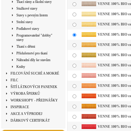
Tkací rámy a školní stavy
VENNE 100% BIO cotto
Stužkové stavy
VENNE 100% BIO cotto
Stavy s pevným listem
Stolní stavy
VENNE 100% BIO cotto
Podlahové stavy
VENNE 100% BIO cotto
Programovatelné "dobby"
stavy
VENNE 100% BIO cotto
Tkaní s dětmi
Příslušenství pro tkaní
VENNE 100% BIO cotto
Náhradní díly ke stavům
VENNE 100% BIO cotto
Knihy
FILCOVÁNÍ SUCHÉ A MOKRÉ
VENNE 100% BIO cott
FILC
VENNE 100% BIO cotto
ŠITÍ LÁTKOVÝCH PANENEK
VÝROBA ŠPERKŮ
VENNE 100% BIO cotto
WORKSHOPY - PŘEDNÁŠKY
VENNE 100% BIO cotto
INSPIRACE
AKCE A VÝPRODEJ
VENNE 100% BIO cotto
DÁRKOVÝ CERTIFIKÁT
VENNE 100% BIO cotto