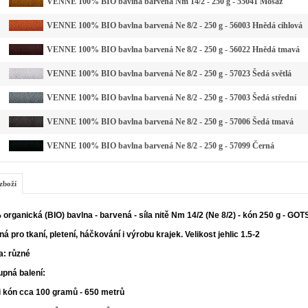
VENNE 100% BIO bavlna barvená Nm 14/2 - 250 g - 55041 Mosaz
VENNE 100% BIO bavlna barvená Ne 8/2 - 250 g - 56003 Hnědá cihlová
VENNE 100% BIO bavlna barvená Ne 8/2 - 250 g - 56022 Hnědá tmavá
VENNE 100% BIO bavlna barvená Ne 8/2 - 250 g - 57023 Šedá světlá
VENNE 100% BIO bavlna barvená Ne 8/2 - 250 g - 57003 Šedá střední
VENNE 100% BIO bavlna barvená Ne 8/2 - 250 g - 57006 Šedá tmavá
VENNE 100% BIO bavlna barvená Ne 8/2 - 250 g - 57099 Černá
zboží
organická (BIO) bavlna - barvená - síla nitě Nm 14/2 (Ne 8/2) - kón 250 g - GOT
á pro tkaní, pletení, háčkování i výrobu krajek. Velikost jehlic 1.5-2
a: různé
upná balení:
i kón cca 100 gramů - 650 metrů