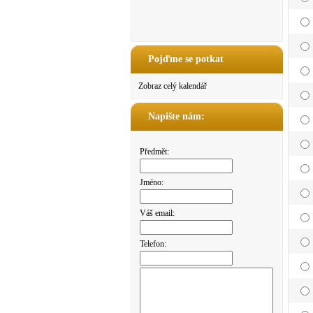
Pojďme se potkat
Zobraz celý kalendář
Napište nám:
Předmět:
Jméno:
Váš email:
Telefon: