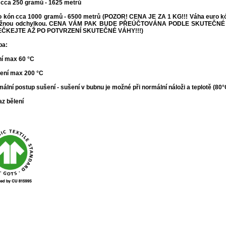
 cca 250 gramů - 1625 metrů
o kón cca 1000 gramů - 6500 metrů (POZOR! CENA JE ZA 1 KG!!! Váha euro kónu
žnou odchylkou. CENA VÁM PAK BUDE PŘEÚČTOVÁNA PODLE SKUTEČNÉ
ČKEJTE AŽ PO POTVRZENÍ SKUTEČNÉ VÁHY!!!
)
ba:
ní max 60 °C
lení max 200 °C
mální postup sušení - s
ušení v bubnu je možné při normální náloži a teplotě (80
az bělení