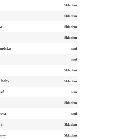
á
Skladem
Skladem
ná
Skladem
Skladem
undská
není
není
Skladem
á baby
Skladem
ová
není
Skladem
nová
není
vá
Skladem
lový
Skladem