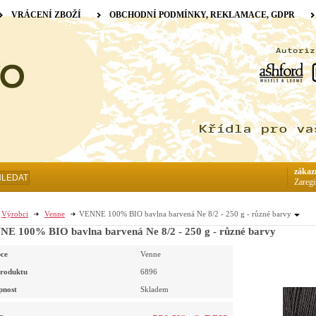
VRÁCENÍ ZBOŽÍ
OBCHODNÍ PODMÍNKY, REKLAMACE, GDPR
zákaz
HLEDAT
Zaregi
Výrobci
Venne
VENNE 100% BIO bavlna barvená Ne 8/2 - 250 g - různé barvy
E 100% BIO bavlna barvená Ne 8/2 - 250 g - různé barvy
ce
Venne
roduktu
6896
pnost
Skladem