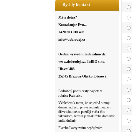
Rychlý kontakt
Máte dotaz?
Kontaktujte Evu...
+420 603 910 496
info@dobrodej.cz
Osobní vyzvednutí objednávek:
www.dobrodej.cz / InBIO s.r.o.
Hlavní 488
252 45 Březová-Oleško, Březová
Podrobný popis cesty najdete v
rubrice
Kontakt
Vzhledem k tomu, že se jedná o moji
domácí adresu, je vyzvednutí možné i
dříve ráno nebo později večer či o
víkendech, termín je však třeba domluvit
individuálně.
Platební karty zatím nepřijímám.