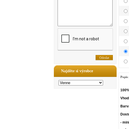
Najděte si výrobce
Popis 
100% 
Vhodn
Barv
Dost
- min