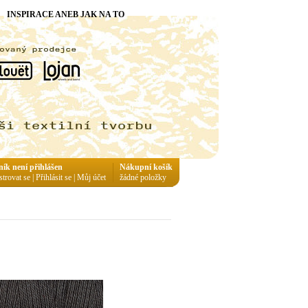
INSPIRACE ANEB JAK NA TO
ník není přihlášen
Nákupní košík
strovat se
|
Přihlásit se
|
Můj účet
žádné položky