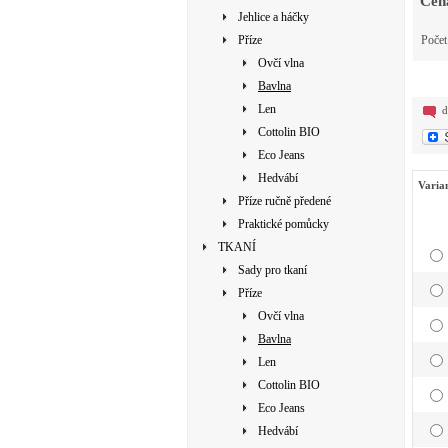
Cen
Jehlice a háčky
Příze
Poče
Ovčí vlna
Bavlna
Len
d
Cottolin BIO
Eco Jeans
Hedvábí
Varia
Příze ručně předené
Praktické pomůcky
TKANÍ
Sady pro tkaní
Příze
Ovčí vlna
Bavlna
Len
Cottolin BIO
Eco Jeans
Hedvábí