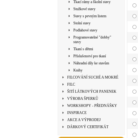
Tkací rámy a školní stavy
Stužkové stavy
Stavy s pevným listem
Stolní stavy
Podlahové stavy
Programovatelné "dobby"
stavy
Tkaní s dětmi
Příslušenství pro tkaní
Náhradní díly ke stavům
Knihy
FILCOVÁNÍ SUCHÉ A MOKRÉ
FILC
ŠITÍ LÁTKOVÝCH PANENEK
VÝROBA ŠPERKŮ
WORKSHOPY - PŘEDNÁŠKY
INSPIRACE
AKCE A VÝPRODEJ
DÁRKOVÝ CERTIFIKÁT