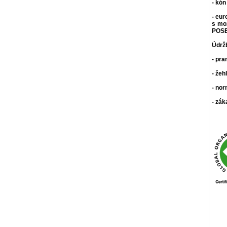
- kón
- eur
s mo
POSE
Údrž
- pra
- žeh
- nor
- zák