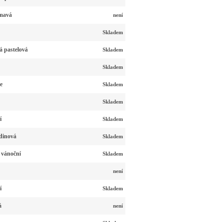
tmavá
není
Skladem
á pastelová
Skladem
Skladem
e
Skladem
Skladem
í
Skladem
dinová
Skladem
 vánoční
Skladem
není
í
Skladem
á
není