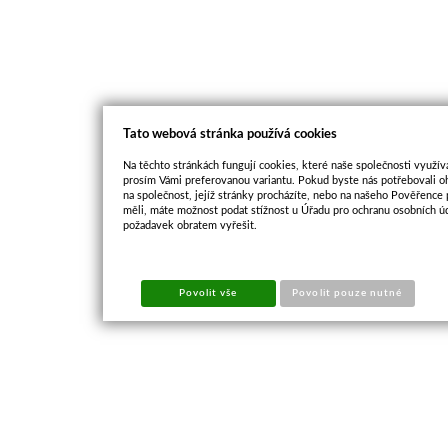
Tato webová stránka používá cookies
Na těchto stránkách fungují cookies, které naše společnosti využíva
prosím Vámi preferovanou variantu. Pokud byste nás potřebovali oh
na společnost, jejíž stránky procházíte, nebo na našeho Pověřence
měli, máte možnost podat stížnost u Úřadu pro ochranu osobních ú
požadavek obratem vyřešit.
Povolit vše
Povolit pouze nutné