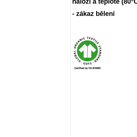
náloži a teplotě (80
- zákaz bělení