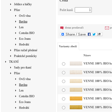
Cena
Jehlice a háčky
Příze
Počet kusů
Ovčí vlna
Bavlna
Len
dotaz prodavači
p
Cottolin BIO
Eco Jeans
Hedvábí
Varianty zboží
Příze ručně předené
Název
Praktické pomůcky
TKANÍ
VENNE 100% BIO bavln
Sady pro tkaní
VENNE 100% BIO bavl
Příze
Ovčí vlna
VENNE 100% BIO bavln
Bavlna
VENNE 100% BIO bavln
Len
Cottolin BIO
VENNE 100% BIO bavln
Eco Jeans
VENNE 100% BIO bavl
Hedvábí