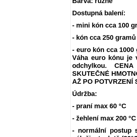
Barva: různé
Dostupná balení:
- mini kón cca 100 g
- kón cca 250 gramů
- euro kón cca 100
Váha euro kónu je 
odchylkou. CE
SKUTEČNÉ HMOTNO
AŽ PO POTVRZENÍ 
Údržba:
- praní max 60 °C
- žehlení max 200 °C
- normální postup 