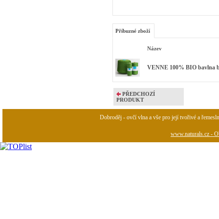
Příbuzné zboží
Název
VENNE 100% BIO bavlna bar
PŘEDCHOZÍ
PRODUKT
Dobroděj - ovčí vlna a vše pro její tvořivé a řemesl
www.naturals.cz - Ob