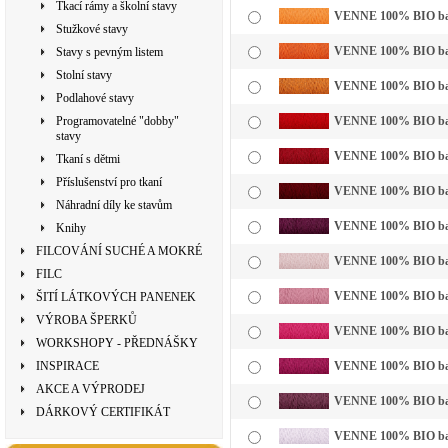
Tkací rámy a školní stavy
VENNE 100% BIO bavln
Stužkové stavy
VENNE 100% BIO bavl
Stavy s pevným listem
Stolní stavy
VENNE 100% BIO bavln
Podlahové stavy
Programovatelné "dobby"
VENNE 100% BIO bavl
stavy
VENNE 100% BIO bavl
Tkaní s dětmi
Příslušenství pro tkaní
VENNE 100% BIO bavl
Náhradní díly ke stavům
VENNE 100% BIO bavl
Knihy
FILCOVÁNÍ SUCHÉ A MOKRÉ
VENNE 100% BIO bavln
FILC
VENNE 100% BIO bavl
ŠITÍ LÁTKOVÝCH PANENEK
VÝROBA ŠPERKŮ
VENNE 100% BIO bavl
WORKSHOPY - PŘEDNÁŠKY
INSPIRACE
VENNE 100% BIO bavl
AKCE A VÝPRODEJ
VENNE 100% BIO bavl
DÁRKOVÝ CERTIFIKÁT
VENNE 100% BIO bavln