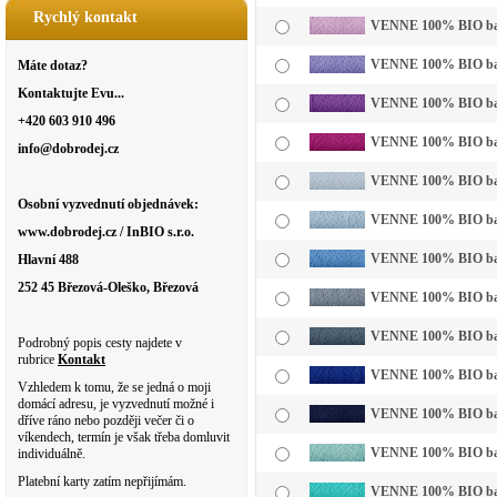
Rychlý kontakt
VENNE 100% BIO bavln
VENNE 100% BIO bavln
Máte dotaz?
Kontaktujte Evu...
VENNE 100% BIO bavl
+420 603 910 496
VENNE 100% BIO bavl
info@dobrodej.cz
VENNE 100% BIO bavl
Osobní vyzvednutí objednávek:
VENNE 100% BIO bavln
www.dobrodej.cz / InBIO s.r.o.
VENNE 100% BIO bavl
Hlavní 488
252 45 Březová-Oleško, Březová
VENNE 100% BIO bavl
VENNE 100% BIO bavl
Podrobný popis cesty najdete v
rubrice
Kontakt
VENNE 100% BIO bavl
Vzhledem k tomu, že se jedná o moji
domácí adresu, je vyzvednutí možné i
VENNE 100% BIO bavl
dříve ráno nebo později večer či o
víkendech, termín je však třeba domluvit
VENNE 100% BIO bavln
individuálně.
Platební karty zatím nepřijímám.
VENNE 100% BIO bavl