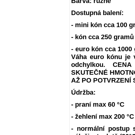
Barva: různé
Dostupná balení:
- mini kón cca 100 g
- kón cca 250 gramů
- euro kón cca 100
Váha euro kónu je 
odchylkou. CE
SKUTEČNÉ HMOTNO
AŽ PO POTVRZENÍ 
Údržba:
- praní max 60 °C
- žehlení max 200 °C
- normální postup 