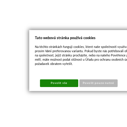
Tato webová stránka používá cookies
Na těchto stránkách fungují cookies, které naše společnosti využíva
prosím Vámi preferovanou variantu. Pokud byste nás potřebovali oh
na společnost, jejíž stránky procházíte, nebo na našeho Pověřence
měli, máte možnost podat stížnost u Úřadu pro ochranu osobních ú
požadavek obratem vyřešit.
Povolit vše
Povolit pouze nutné