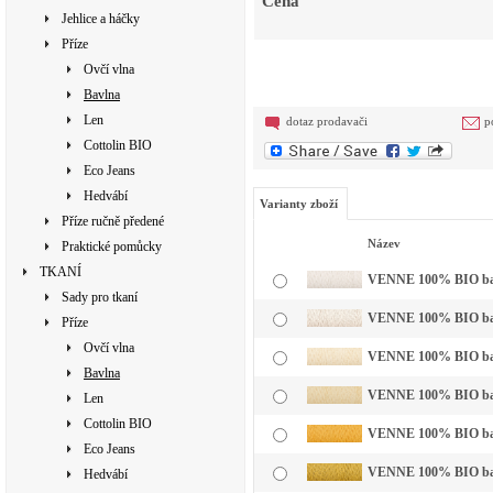
Cena
Jehlice a háčky
Příze
Ovčí vlna
Bavlna
Len
dotaz prodavači
p
Cottolin BIO
Eco Jeans
Hedvábí
Varianty zboží
Příze ručně předené
Název
Praktické pomůcky
TKANÍ
VENNE 100% BIO bavln
Sady pro tkaní
VENNE 100% BIO bavl
Příze
Ovčí vlna
VENNE 100% BIO bavln
Bavlna
VENNE 100% BIO bavln
Len
Cottolin BIO
VENNE 100% BIO bavln
Eco Jeans
VENNE 100% BIO bavl
Hedvábí