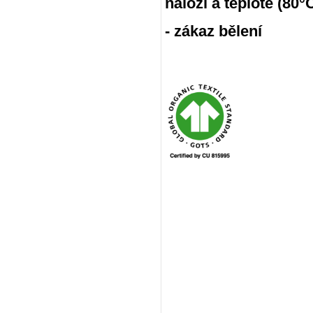
náloži a teplotě (80
- zákaz bělení