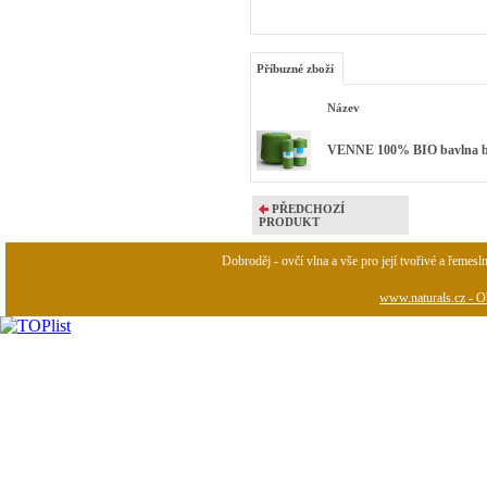
Příbuzné zboží
Název
VENNE 100% BIO bavlna bar
PŘEDCHOZÍ
PRODUKT
Dobroděj - ovčí vlna a vše pro její tvořivé a řemesl
www.naturals.cz - Ob