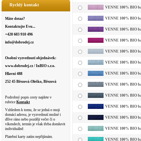
Rychlý kontakt
VENNE 100% BIO bavln
VENNE 100% BIO bavln
Máte dotaz?
Kontaktujte Evu...
VENNE 100% BIO bavl
+420 603 910 496
VENNE 100% BIO bavl
info@dobrodej.cz
VENNE 100% BIO bavl
Osobní vyzvednutí objednávek:
VENNE 100% BIO bavln
www.dobrodej.cz / InBIO s.r.o.
VENNE 100% BIO bavl
Hlavní 488
252 45 Březová-Oleško, Březová
VENNE 100% BIO bavl
VENNE 100% BIO bavl
Podrobný popis cesty najdete v
rubrice
Kontakt
VENNE 100% BIO bavl
Vzhledem k tomu, že se jedná o moji
domácí adresu, je vyzvednutí možné i
VENNE 100% BIO bavl
dříve ráno nebo později večer či o
víkendech, termín je však třeba domluvit
VENNE 100% BIO bavln
individuálně.
Platební karty zatím nepřijímám.
VENNE 100% BIO bavl