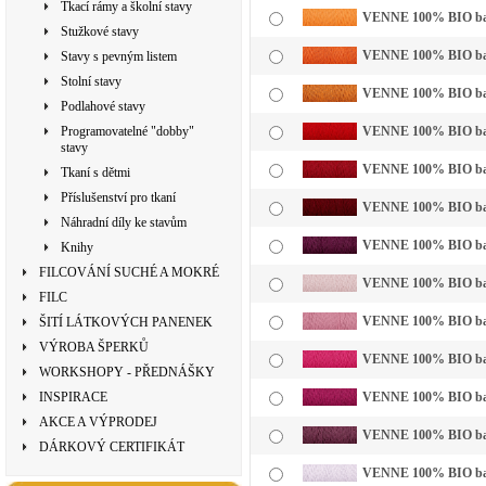
Tkací rámy a školní stavy
VENNE 100% BIO bavln
Stužkové stavy
VENNE 100% BIO bavl
Stavy s pevným listem
Stolní stavy
VENNE 100% BIO bavln
Podlahové stavy
Programovatelné "dobby"
VENNE 100% BIO bavl
stavy
VENNE 100% BIO bavl
Tkaní s dětmi
Příslušenství pro tkaní
VENNE 100% BIO bavl
Náhradní díly ke stavům
VENNE 100% BIO bavl
Knihy
FILCOVÁNÍ SUCHÉ A MOKRÉ
VENNE 100% BIO bavln
FILC
VENNE 100% BIO bavl
ŠITÍ LÁTKOVÝCH PANENEK
VÝROBA ŠPERKŮ
VENNE 100% BIO bavl
WORKSHOPY - PŘEDNÁŠKY
INSPIRACE
VENNE 100% BIO bavl
AKCE A VÝPRODEJ
VENNE 100% BIO bavl
DÁRKOVÝ CERTIFIKÁT
VENNE 100% BIO bavln