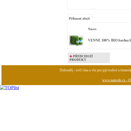
Příbuzné zboží
Název
VENNE 100% BIO bavlna bar
PŘEDCHOZÍ
PRODUKT
Dobroděj - ovčí vlna a vše pro její tvořivé a řemesl
www.naturals.cz - Ob