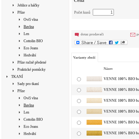
Cena
Jehlice a háčky
Příze
Počet kusů
Ovčí vlna
Bavlna
Len
dotaz prodavači
p
Cottolin BIO
Eco Jeans
Hedvábí
Varianty zboží
Příze ručně předené
Název
Praktické pomůcky
TKANÍ
VENNE 100% BIO bavln
Sady pro tkaní
VENNE 100% BIO bavl
Příze
Ovčí vlna
VENNE 100% BIO bavln
Bavlna
VENNE 100% BIO bavln
Len
Cottolin BIO
VENNE 100% BIO bavln
Eco Jeans
VENNE 100% BIO bavl
Hedvábí