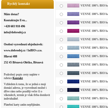
Rychlý kontakt
VENNE 100% BIO bavln
VENNE 100% BIO bavln
Máte dotaz?
Kontaktujte Evu...
VENNE 100% BIO bavl
+420 603 910 496
VENNE 100% BIO bavl
info@dobrodej.cz
VENNE 100% BIO bavl
Osobní vyzvednutí objednávek:
VENNE 100% BIO bavln
www.dobrodej.cz / InBIO s.r.o.
VENNE 100% BIO bavl
Hlavní 488
252 45 Březová-Oleško, Březová
VENNE 100% BIO bavl
VENNE 100% BIO bavl
Podrobný popis cesty najdete v
rubrice
Kontakt
VENNE 100% BIO bavl
Vzhledem k tomu, že se jedná o moji
domácí adresu, je vyzvednutí možné i
VENNE 100% BIO bavl
dříve ráno nebo později večer či o
víkendech, termín je však třeba domluvit
VENNE 100% BIO bavln
individuálně.
Platební karty zatím nepřijímám.
VENNE 100% BIO bavl