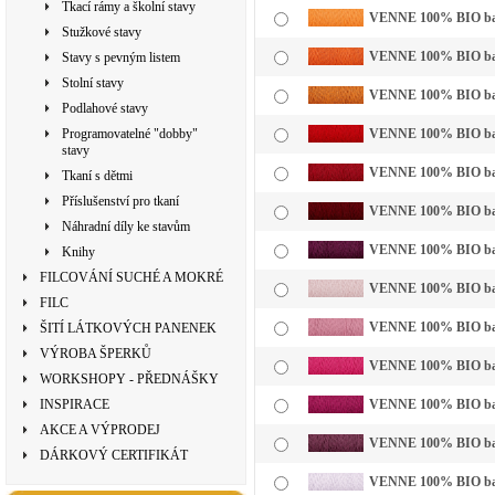
Tkací rámy a školní stavy
VENNE 100% BIO bavln
Stužkové stavy
VENNE 100% BIO bavl
Stavy s pevným listem
Stolní stavy
VENNE 100% BIO bavln
Podlahové stavy
Programovatelné "dobby"
VENNE 100% BIO bavl
stavy
VENNE 100% BIO bavl
Tkaní s dětmi
Příslušenství pro tkaní
VENNE 100% BIO bavl
Náhradní díly ke stavům
VENNE 100% BIO bavl
Knihy
FILCOVÁNÍ SUCHÉ A MOKRÉ
VENNE 100% BIO bavln
FILC
VENNE 100% BIO bavl
ŠITÍ LÁTKOVÝCH PANENEK
VÝROBA ŠPERKŮ
VENNE 100% BIO bavl
WORKSHOPY - PŘEDNÁŠKY
INSPIRACE
VENNE 100% BIO bavl
AKCE A VÝPRODEJ
VENNE 100% BIO bavl
DÁRKOVÝ CERTIFIKÁT
VENNE 100% BIO bavln