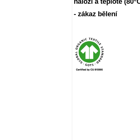
náloži a teplotě (80
- zákaz bělení