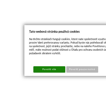
Tato webová stránka používá cookies
Na těchto stránkách fungují cookies, které naše společnosti využíva
prosím Vámi preferovanou variantu. Pokud byste nás potřebovali oh
na společnost, jejíž stránky procházíte, nebo na našeho Pověřence
měli, máte možnost podat stížnost u Úřadu pro ochranu osobních ú
požadavek obratem vyřešit.
Povolit vše
Povolit pouze nutné