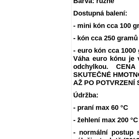
Barva: různé
Dostupná balení:
- mini kón cca 100 g
- kón cca 250 gramů
- euro kón cca 100
Váha euro kónu je 
odchylkou. CE
SKUTEČNÉ HMOTNO
AŽ PO POTVRZENÍ 
Údržba:
- praní max 60 °C
- žehlení max 200 °C
- normální postup 