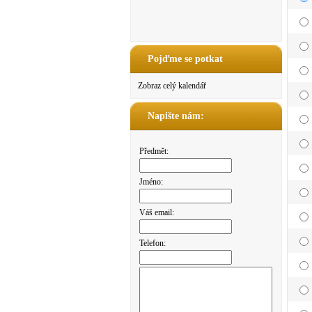
Pojďme se potkat
Zobraz celý kalendář
Napište nám:
Předmět:
Jméno:
Váš email:
Telefon: