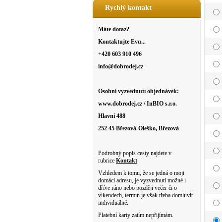
Rychlý kontakt
Máte dotaz?
Kontaktujte Evu...
+420 603 910 496
info@dobrodej.cz
Osobní vyzvednutí objednávek:
www.dobrodej.cz / InBIO s.r.o.
Hlavní 488
252 45 Březová-Oleško, Březová
Podrobný popis cesty najdete v
rubrice
Kontakt
Vzhledem k tomu, že se jedná o moji
domácí adresu, je vyzvednutí možné i
dříve ráno nebo později večer či o
víkendech, termín je však třeba domluvit
individuálně.
Platební karty zatím nepřijímám.