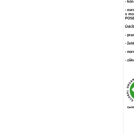
- kón
- eur
s mo
POSE
Údrž
- pra
- žeh
- nor
- zák