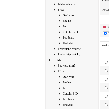
Cen
Jehlice a háčky
Příze
Poče
Ovčí vlna
Bavlna
Len
d
Cottolin BIO
Eco Jeans
Hedvábí
Varia
Příze ručně předené
Praktické pomůcky
TKANÍ
Sady pro tkaní
Příze
Ovčí vlna
Bavlna
Len
Cottolin BIO
Eco Jeans
Hedvábí