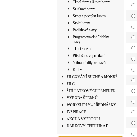
Tkací rámy a školní stavy
Stužkové stavy
Stavy s pevným listem
Stolní stavy
Podlahové stavy
Programovatelné "dobby"
stavy
Tkaní s dětmi
Příslušenství pro tkaní
Náhradní díly ke stavům
Knihy
FILCOVÁNÍ SUCHÉ A MOKRÉ
FILC
ŠITÍ LÁTKOVÝCH PANENEK
VÝROBA ŠPERKŮ
WORKSHOPY - PŘEDNÁŠKY
INSPIRACE
AKCE A VÝPRODEJ
DÁRKOVÝ CERTIFIKÁT