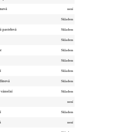
tmavá
není
Skladem
á pastelová
Skladem
Skladem
e
Skladem
Skladem
í
Skladem
dinová
Skladem
 vánoční
Skladem
není
í
Skladem
á
není