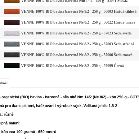
VENNE 100% BIO bavlna barvená Nm 14/2 - 250 g - 55041 Mosaz
VENNE 100% BIO bavlna barvená Ne 8/2 - 250 g - 56003 Hnědá cihlová
VENNE 100% BIO bavlna barvená Ne 8/2 - 250 g - 56022 Hnědá tmavá
VENNE 100% BIO bavlna barvená Ne 8/2 - 250 g - 57023 Šedá světlá
VENNE 100% BIO bavlna barvená Ne 8/2 - 250 g - 57003 Šedá střední
VENNE 100% BIO bavlna barvená Ne 8/2 - 250 g - 57006 Šedá tmavá
VENNE 100% BIO bavlna barvená Ne 8/2 - 250 g - 57099 Černá
zboží
organická (BIO) bavlna - barvená - síla nitě Nm 14/2 (Ne 8/2) - kón 250 g - GOT
á pro tkaní, pletení, háčkování i výrobu krajek. Velikost jehlic 1.5-2
a: různé
upná balení:
i kón cca 100 gramů - 650 metrů