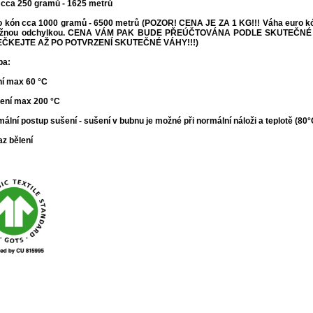
 cca 250 gramů - 1625 metrů
o kón cca 1000 gramů - 6500 metrů (POZOR! CENA JE ZA 1 KG!!! Váha euro kónu
žnou odchylkou. CENA VÁM PAK BUDE PŘEÚČTOVÁNA PODLE SKUTEČNÉ
ČKEJTE AŽ PO POTVRZENÍ SKUTEČNÉ VÁHY!!!
)
ba:
ní max 60 °C
lení max 200 °C
mální postup sušení - s
ušení v bubnu je možné při normální náloži a teplotě (80
az bělení