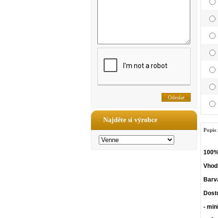
Najděte si výrobce
Popis 
100% 
Vhodn
Barv
Dost
- min