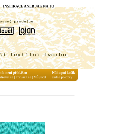
INSPIRACE ANEB JAK NA TO
ník není přihlášen
Nákupní košík
strovat se
|
Přihlásit se
|
Můj účet
žádné položky