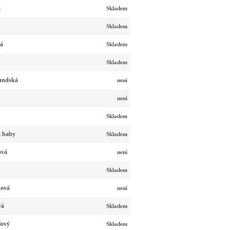
á
Skladem
Skladem
ná
Skladem
Skladem
undská
není
není
Skladem
á baby
Skladem
ová
není
Skladem
nová
není
vá
Skladem
lový
Skladem