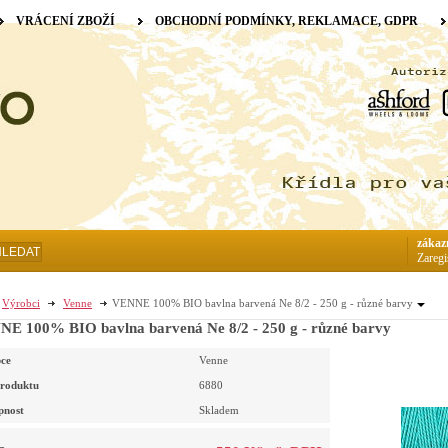
VRÁCENÍ ZBOŽÍ
OBCHODNÍ PODMÍNKY, REKLAMACE, GDPR
zákaz
HLEDAT
Zaregi
Výrobci
Venne
VENNE 100% BIO bavlna barvená Ne 8/2 - 250 g - různé barvy
E 100% BIO bavlna barvená Ne 8/2 - 250 g - různé barvy
ce
Venne
roduktu
6880
pnost
Skladem