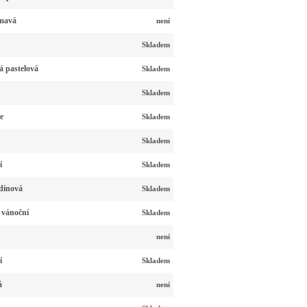
tmavá
není
Skladem
á pastelová
Skladem
Skladem
e
Skladem
Skladem
í
Skladem
dinová
Skladem
 vánoční
Skladem
není
í
Skladem
á
není