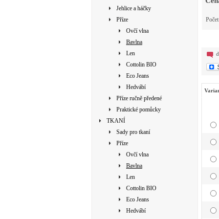
Cen
Jehlice a háčky
Příze
Poče
Ovčí vlna
Bavlna
Len
d
Cottolin BIO
Eco Jeans
Hedvábí
Varia
Příze ručně předené
Praktické pomůcky
TKANÍ
Sady pro tkaní
Příze
Ovčí vlna
Bavlna
Len
Cottolin BIO
Eco Jeans
Hedvábí