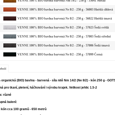
VENNE 100% BIO bavlna barvená Nm 14/2 - 250 g - 55041 Mosaz
VENNE 100% BIO bavlna barvená Ne 8/2 - 250 g - 56003 Hnědá cihlová
VENNE 100% BIO bavlna barvená Ne 8/2 - 250 g - 56022 Hnědá tmavá
VENNE 100% BIO bavlna barvená Ne 8/2 - 250 g - 57023 Šedá světlá
VENNE 100% BIO bavlna barvená Ne 8/2 - 250 g - 57003 Šedá střední
VENNE 100% BIO bavlna barvená Ne 8/2 - 250 g - 57006 Šedá tmavá
VENNE 100% BIO bavlna barvená Ne 8/2 - 250 g - 57099 Černá
zboží
organická (BIO) bavlna - barvená - síla nitě Nm 14/2 (Ne 8/2) - kón 250 g - GOT
á pro tkaní, pletení, háčkování i výrobu krajek. Velikost jehlic 1.5-2
a: různé
upná balení:
i kón cca 100 gramů - 650 metrů