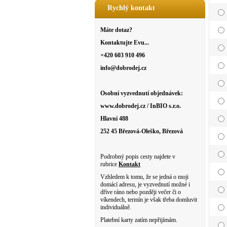
Rychlý kontakt
Máte dotaz?
Kontaktujte Evu...
+420 603 910 496
info@dobrodej.cz
Osobní vyzvednutí objednávek:
www.dobrodej.cz / InBIO s.r.o.
Hlavní 488
252 45 Březová-Oleško, Březová
Podrobný popis cesty najdete v
rubrice
Kontakt
Vzhledem k tomu, že se jedná o moji
domácí adresu, je vyzvednutí možné i
dříve ráno nebo později večer či o
víkendech, termín je však třeba domluvit
individuálně.
Platební karty zatím nepřijímám.