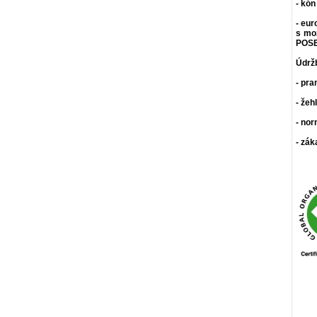
- kón
- eur
s mo
POSE
Údrž
- pra
- žeh
- nor
- zák