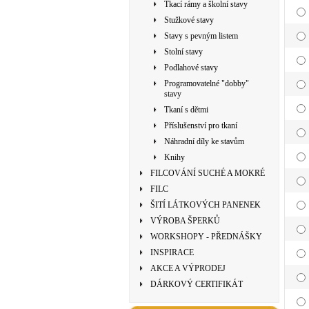
Tkací rámy a školní stavy
Stužkové stavy
Stavy s pevným listem
Stolní stavy
Podlahové stavy
Programovatelné "dobby"
stavy
Tkaní s dětmi
Příslušenství pro tkaní
Náhradní díly ke stavům
Knihy
FILCOVÁNÍ SUCHÉ A MOKRÉ
FILC
ŠITÍ LÁTKOVÝCH PANENEK
VÝROBA ŠPERKŮ
WORKSHOPY - PŘEDNÁŠKY
INSPIRACE
AKCE A VÝPRODEJ
DÁRKOVÝ CERTIFIKÁT