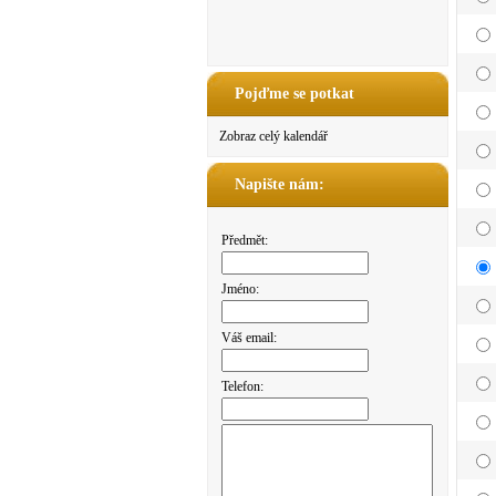
Pojďme se potkat
Zobraz celý kalendář
Napište nám:
Předmět:
Jméno:
Váš email:
Telefon: