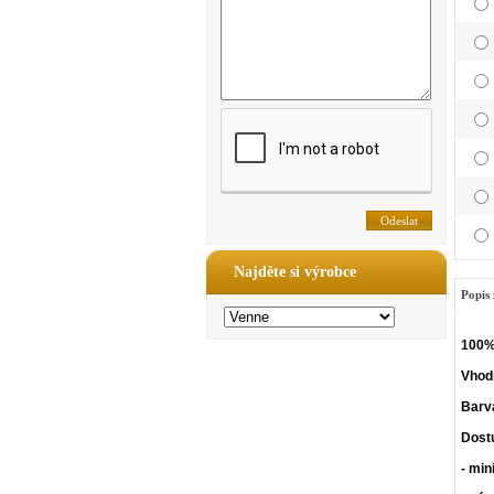
Najděte si výrobce
Popis 
100% 
Vhodn
Barv
Dost
- min