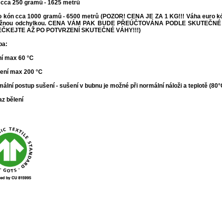
 cca 250 gramů - 1625 metrů
o kón cca 1000 gramů - 6500 metrů (POZOR! CENA JE ZA 1 KG!!! Váha euro kónu
žnou odchylkou. CENA VÁM PAK BUDE PŘEÚČTOVÁNA PODLE SKUTEČNÉ
ČKEJTE AŽ PO POTVRZENÍ SKUTEČNÉ VÁHY!!!
)
ba:
ní max 60 °C
lení max 200 °C
mální postup sušení - s
ušení v bubnu je možné při normální náloži a teplotě (80
az bělení