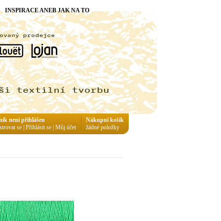
INSPIRACE ANEB JAK NA TO
ník není přihlášen
Nákupní košík
strovat se
|
Přihlásit se
|
Můj účet
žádné položky