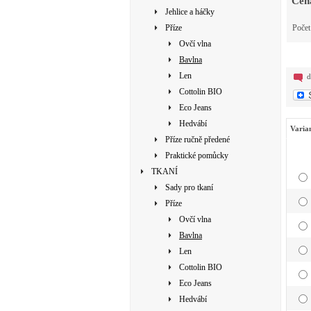
Cen
Jehlice a háčky
Příze
Poče
Ovčí vlna
Bavlna
Len
d
Cottolin BIO
Eco Jeans
Hedvábí
Varia
Příze ručně předené
Praktické pomůcky
TKANÍ
Sady pro tkaní
Příze
Ovčí vlna
Bavlna
Len
Cottolin BIO
Eco Jeans
Hedvábí