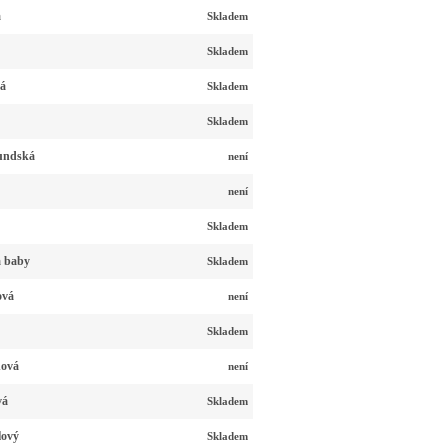
á
Skladem
Skladem
ná
Skladem
Skladem
undská
není
není
Skladem
á baby
Skladem
ová
není
Skladem
nová
není
vá
Skladem
lový
Skladem