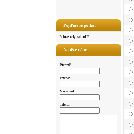
Pojďme se potkat
Zobraz celý kalendář
Napište nám:
Předmět:
Jméno:
Váš email:
Telefon: