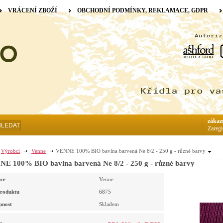
VRÁCENÍ ZBOŽÍ
OBCHODNÍ PODMÍNKY, REKLAMACE, GDPR
zákaz
HLEDAT
Zaregi
Výrobci
Venne
VENNE 100% BIO bavlna barvená Ne 8/2 - 250 g - různé barvy
E 100% BIO bavlna barvená Ne 8/2 - 250 g - různé barvy
ce
Venne
roduktu
6875
pnost
Skladem