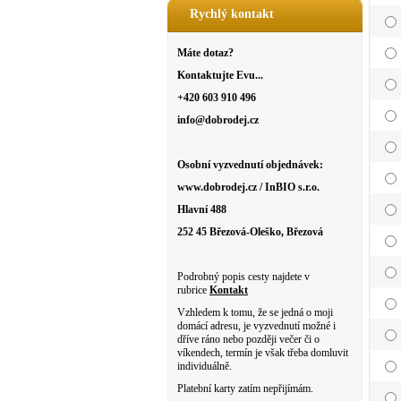
Rychlý kontakt
Máte dotaz?
Kontaktujte Evu...
+420 603 910 496
info@dobrodej.cz
Osobní vyzvednutí objednávek:
www.dobrodej.cz / InBIO s.r.o.
Hlavní 488
252 45 Březová-Oleško, Březová
Podrobný popis cesty najdete v
rubrice
Kontakt
Vzhledem k tomu, že se jedná o moji
domácí adresu, je vyzvednutí možné i
dříve ráno nebo později večer či o
víkendech, termín je však třeba domluvit
individuálně.
Platební karty zatím nepřijímám.