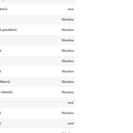
tmavá
není
Skladem
á pastelová
Skladem
Skladem
e
Skladem
Skladem
í
Skladem
dinová
Skladem
 vánoční
Skladem
není
í
Skladem
á
není