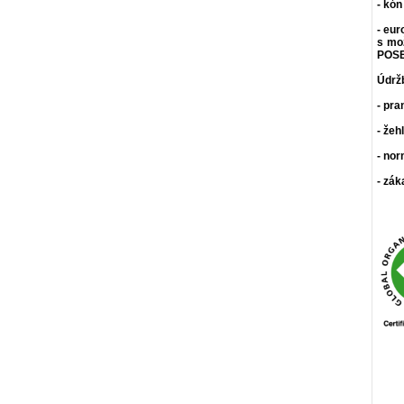
- kón
- eur
s mo
POSE
Údrž
- pra
- žeh
- nor
- zák