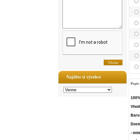
Najděte si výrobce
Popis 
100% 
Vhodn
Barv
Dost
- min