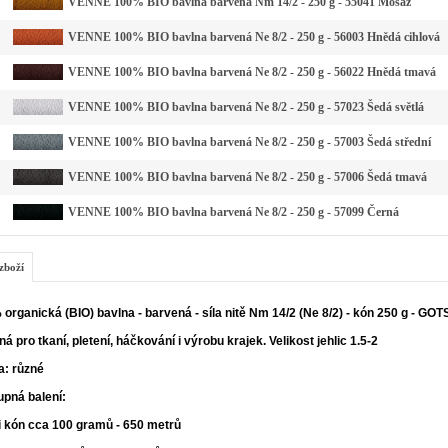
VENNE 100% BIO bavlna barvená Nm 14/2 - 250 g - 55041 Mosaz
VENNE 100% BIO bavlna barvená Ne 8/2 - 250 g - 56003 Hnědá cihlová
VENNE 100% BIO bavlna barvená Ne 8/2 - 250 g - 56022 Hnědá tmavá
VENNE 100% BIO bavlna barvená Ne 8/2 - 250 g - 57023 Šedá světlá
VENNE 100% BIO bavlna barvená Ne 8/2 - 250 g - 57003 Šedá střední
VENNE 100% BIO bavlna barvená Ne 8/2 - 250 g - 57006 Šedá tmavá
VENNE 100% BIO bavlna barvená Ne 8/2 - 250 g - 57099 Černá
zboží
organická (BIO) bavlna - barvená - síla nitě Nm 14/2 (Ne 8/2) - kón 250 g - GOT
á pro tkaní, pletení, háčkování i výrobu krajek. Velikost jehlic 1.5-2
a: různé
upná balení:
i kón cca 100 gramů - 650 metrů