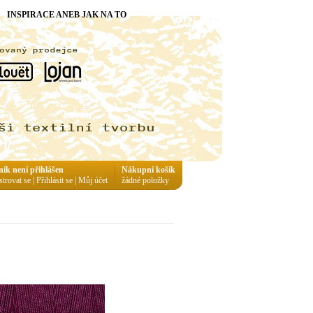
INSPIRACE ANEB JAK NA TO
ník není přihlášen
Nákupní košík
strovat se
|
Přihlásit se
|
Můj účet
žádné položky