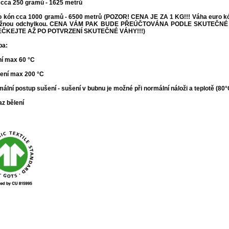
 cca 250 gramů - 1625 metrů
o kón cca 1000 gramů - 6500 metrů (POZOR! CENA JE ZA 1 KG!!! Váha euro kónu
žnou odchylkou. CENA VÁM PAK BUDE PŘEÚČTOVÁNA PODLE SKUTEČNÉ
ČKEJTE AŽ PO POTVRZENÍ SKUTEČNÉ VÁHY!!!
)
ba:
ní max 60 °C
lení max 200 °C
mální postup sušení - s
ušení v bubnu je možné při normální náloži a teplotě (80
az bělení