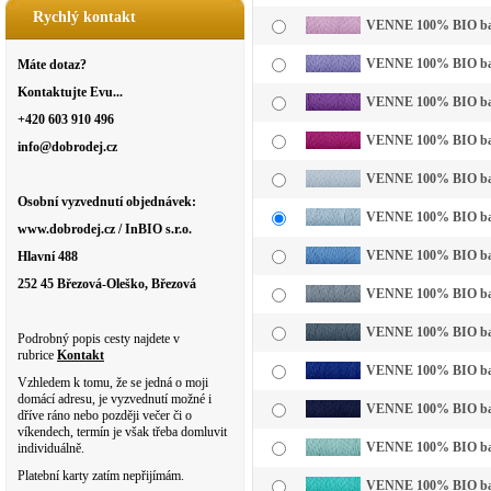
Rychlý kontakt
VENNE 100% BIO bavln
VENNE 100% BIO bavln
Máte dotaz?
Kontaktujte Evu...
VENNE 100% BIO bavl
+420 603 910 496
VENNE 100% BIO bavl
info@dobrodej.cz
VENNE 100% BIO bavl
Osobní vyzvednutí objednávek:
VENNE 100% BIO bavln
www.dobrodej.cz / InBIO s.r.o.
VENNE 100% BIO bavl
Hlavní 488
252 45 Březová-Oleško, Březová
VENNE 100% BIO bavl
VENNE 100% BIO bavl
Podrobný popis cesty najdete v
rubrice
Kontakt
VENNE 100% BIO bavl
Vzhledem k tomu, že se jedná o moji
domácí adresu, je vyzvednutí možné i
VENNE 100% BIO bavl
dříve ráno nebo později večer či o
víkendech, termín je však třeba domluvit
VENNE 100% BIO bavln
individuálně.
Platební karty zatím nepřijímám.
VENNE 100% BIO bavl