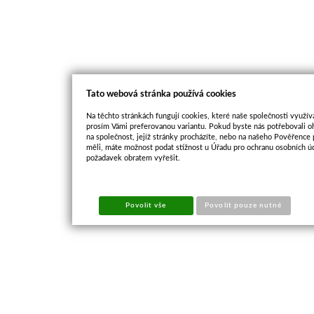
Tato webová stránka používá cookies
Na těchto stránkách fungují cookies, které naše společnosti využíva
prosím Vámi preferovanou variantu. Pokud byste nás potřebovali oh
na společnost, jejíž stránky procházíte, nebo na našeho Pověřence
měli, máte možnost podat stížnost u Úřadu pro ochranu osobních ú
požadavek obratem vyřešit.
Povolit vše
Povolit pouze nutné