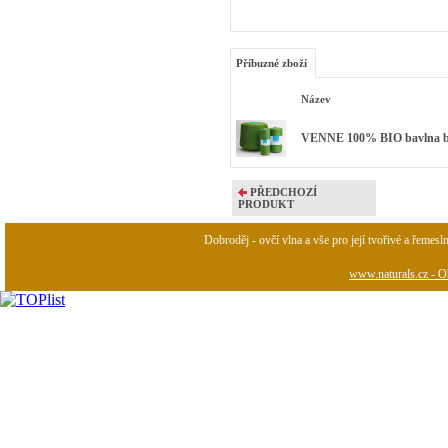
Příbuzné zboží
Název
VENNE 100% BIO bavlna bar
PŘEDCHOZÍ
PRODUKT
Dobroděj - ovčí vlna a vše pro její tvořivé a řemesl
www.naturals.cz - Ob