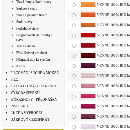
Tkací rámy a školní stavy
VENNE 100% BIO bavln
Stužkové stavy
VENNE 100% BIO bavl
Stavy s pevným listem
Stolní stavy
VENNE 100% BIO bavln
Podlahové stavy
Programovatelné "dobby"
VENNE 100% BIO bavl
stavy
VENNE 100% BIO bavl
Tkaní s dětmi
Příslušenství pro tkaní
VENNE 100% BIO bavl
Náhradní díly ke stavům
VENNE 100% BIO bavl
Knihy
FILCOVÁNÍ SUCHÉ A MOKRÉ
VENNE 100% BIO bavln
FILC
VENNE 100% BIO bavl
ŠITÍ LÁTKOVÝCH PANENEK
VÝROBA ŠPERKŮ
VENNE 100% BIO bavl
WORKSHOPY - PŘEDNÁŠKY
INSPIRACE
VENNE 100% BIO bavl
AKCE A VÝPRODEJ
VENNE 100% BIO bavl
DÁRKOVÝ CERTIFIKÁT
VENNE 100% BIO bavln