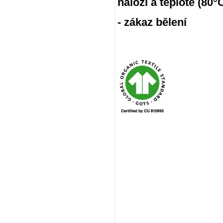
náloži a teplotě (80
- zákaz bělení