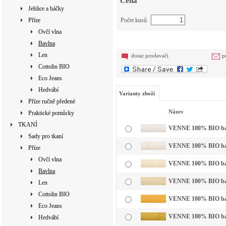
Cena
Jehlice a háčky
Příze
Počet kusů
Ovčí vlna
Bavlna
Len
dotaz prodavači
p
Cottolin BIO
Eco Jeans
Hedvábí
Varianty zboží
Příze ručně předené
Název
Praktické pomůcky
TKANÍ
VENNE 100% BIO bavln
Sady pro tkaní
VENNE 100% BIO bavl
Příze
Ovčí vlna
VENNE 100% BIO bavln
Bavlna
VENNE 100% BIO bavln
Len
Cottolin BIO
VENNE 100% BIO bavln
Eco Jeans
VENNE 100% BIO bavl
Hedvábí