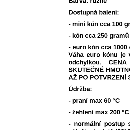
Barva: různé
Dostupná balení:
- mini kón cca 100 g
- kón cca 250 gramů
- euro kón cca 100
Váha euro kónu je 
odchylkou. CE
SKUTEČNÉ HMOTNO
AŽ PO POTVRZENÍ 
Údržba:
- praní max 60 °C
- žehlení max 200 °C
- normální postup 