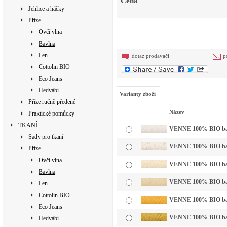
Cena
Jehlice a háčky
Příze
Ovčí vlna
Bavlna
Len
dotaz prodavači
p
Cottolin BIO
Eco Jeans
Hedvábí
Varianty zboží
Příze ručně předené
Název
Praktické pomůcky
TKANÍ
VENNE 100% BIO bavln
Sady pro tkaní
VENNE 100% BIO bavl
Příze
Ovčí vlna
VENNE 100% BIO bavln
Bavlna
VENNE 100% BIO bavln
Len
Cottolin BIO
VENNE 100% BIO bavln
Eco Jeans
VENNE 100% BIO bavl
Hedvábí