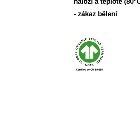
náloži a teplotě (80
- zákaz bělení