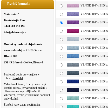
Rychlý kontakt
VENNE 100% BIO bavln
VENNE 100% BIO bavln
Máte dotaz?
Kontaktujte Evu...
VENNE 100% BIO bavl
+420 603 910 496
VENNE 100% BIO bavl
info@dobrodej.cz
VENNE 100% BIO bavl
Osobní vyzvednutí objednávek:
VENNE 100% BIO bavln
www.dobrodej.cz / InBIO s.r.o.
VENNE 100% BIO bavl
Hlavní 488
252 45 Březová-Oleško, Březová
VENNE 100% BIO bavl
VENNE 100% BIO bavl
Podrobný popis cesty najdete v
rubrice
Kontakt
VENNE 100% BIO bavl
Vzhledem k tomu, že se jedná o moji
domácí adresu, je vyzvednutí možné i
VENNE 100% BIO bavl
dříve ráno nebo později večer či o
víkendech, termín je však třeba domluvit
VENNE 100% BIO bavln
individuálně.
Platební karty zatím nepřijímám.
VENNE 100% BIO bavl