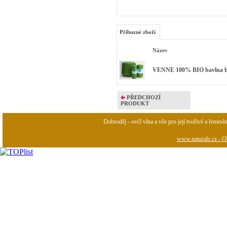
Příbuzné zboží
Název
VENNE 100% BIO bavlna bar
PŘEDCHOZÍ
PRODUKT
Dobroděj - ovčí vlna a vše pro její tvořivé a řemesl
www.naturals.cz - Ob