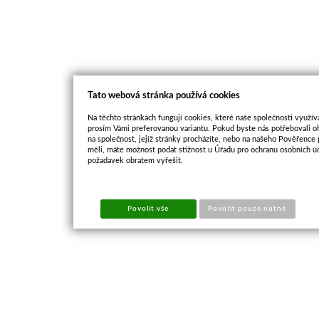
Tato webová stránka používá cookies
Na těchto stránkách fungují cookies, které naše společnosti využíva
prosím Vámi preferovanou variantu. Pokud byste nás potřebovali oh
na společnost, jejíž stránky procházíte, nebo na našeho Pověřence
měli, máte možnost podat stížnost u Úřadu pro ochranu osobních ú
požadavek obratem vyřešit.
Povolit vše
Povolit pouze nutné