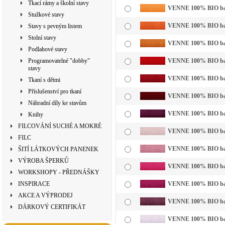
Tkací rámy a školní stavy
VENNE 100% BIO bavln
Stužkové stavy
VENNE 100% BIO bavl
Stavy s pevným listem
Stolní stavy
VENNE 100% BIO bavln
Podlahové stavy
Programovatelné "dobby"
VENNE 100% BIO bavl
stavy
VENNE 100% BIO bavl
Tkaní s dětmi
Příslušenství pro tkaní
VENNE 100% BIO bavl
Náhradní díly ke stavům
VENNE 100% BIO bavl
Knihy
FILCOVÁNÍ SUCHÉ A MOKRÉ
VENNE 100% BIO bavln
FILC
VENNE 100% BIO bavl
ŠITÍ LÁTKOVÝCH PANENEK
VÝROBA ŠPERKŮ
VENNE 100% BIO bavl
WORKSHOPY - PŘEDNÁŠKY
INSPIRACE
VENNE 100% BIO bavl
AKCE A VÝPRODEJ
VENNE 100% BIO bavl
DÁRKOVÝ CERTIFIKÁT
VENNE 100% BIO bavln