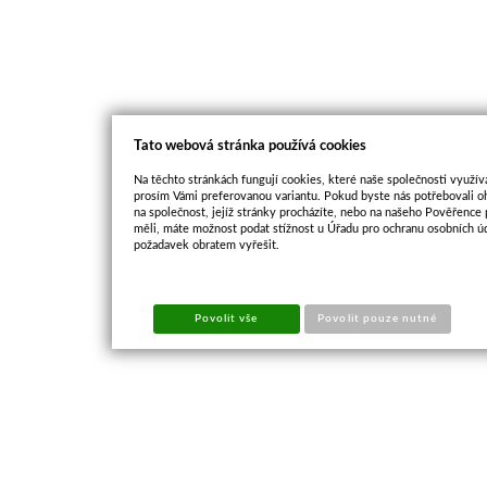
Tato webová stránka používá cookies
Na těchto stránkách fungují cookies, které naše společnosti využíva
prosím Vámi preferovanou variantu. Pokud byste nás potřebovali oh
na společnost, jejíž stránky procházíte, nebo na našeho Pověřence
měli, máte možnost podat stížnost u Úřadu pro ochranu osobních ú
požadavek obratem vyřešit.
Povolit vše
Povolit pouze nutné