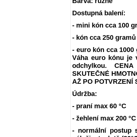
Barva: různé
Dostupná balení:
- mini kón cca 100 g
- kón cca 250 gramů
- euro kón cca 100
Váha euro kónu je 
odchylkou. CE
SKUTEČNÉ HMOTNO
AŽ PO POTVRZENÍ 
Údržba:
- praní max 60 °C
- žehlení max 200 °C
- normální postup 