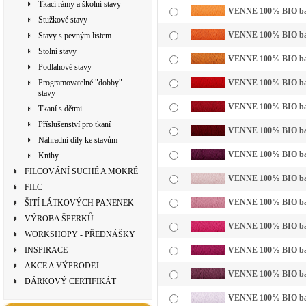
Tkací rámy a školní stavy
VENNE 100% BIO bavln
Stužkové stavy
VENNE 100% BIO bavl
Stavy s pevným listem
Stolní stavy
VENNE 100% BIO bavln
Podlahové stavy
Programovatelné "dobby"
VENNE 100% BIO bavl
stavy
VENNE 100% BIO bavl
Tkaní s dětmi
Příslušenství pro tkaní
VENNE 100% BIO bavl
Náhradní díly ke stavům
VENNE 100% BIO bavl
Knihy
FILCOVÁNÍ SUCHÉ A MOKRÉ
VENNE 100% BIO bavln
FILC
VENNE 100% BIO bavl
ŠITÍ LÁTKOVÝCH PANENEK
VÝROBA ŠPERKŮ
VENNE 100% BIO bavl
WORKSHOPY - PŘEDNÁŠKY
INSPIRACE
VENNE 100% BIO bavl
AKCE A VÝPRODEJ
VENNE 100% BIO bavl
DÁRKOVÝ CERTIFIKÁT
VENNE 100% BIO bavln