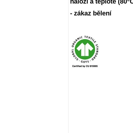
náloži a teplotě (80
- zákaz bělení