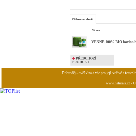
Příbuzné zboží
Název
VENNE 100% BIO bavlna bar
PŘEDCHOZÍ
PRODUKT
Dobroděj - ovčí vlna a vše pro její tvořivé a řemesl
www.naturals.cz - Ob