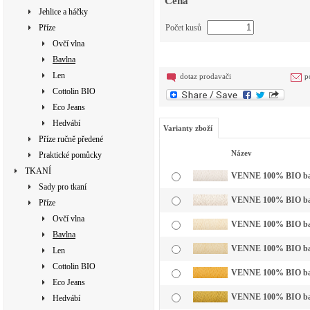
Cena
Jehlice a háčky
Příze
Počet kusů
Ovčí vlna
Bavlna
Len
dotaz prodavači
p
Cottolin BIO
Eco Jeans
Hedvábí
Varianty zboží
Příze ručně předené
Název
Praktické pomůcky
TKANÍ
VENNE 100% BIO bavln
Sady pro tkaní
VENNE 100% BIO bavl
Příze
Ovčí vlna
VENNE 100% BIO bavln
Bavlna
VENNE 100% BIO bavln
Len
Cottolin BIO
VENNE 100% BIO bavln
Eco Jeans
VENNE 100% BIO bavl
Hedvábí