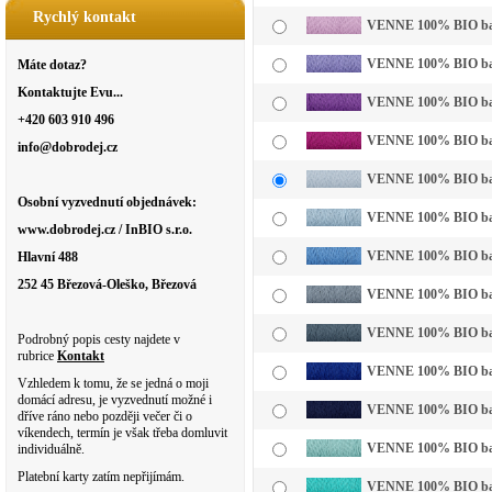
Rychlý kontakt
VENNE 100% BIO bavln
VENNE 100% BIO bavln
Máte dotaz?
Kontaktujte Evu...
VENNE 100% BIO bavl
+420 603 910 496
VENNE 100% BIO bavl
info@dobrodej.cz
VENNE 100% BIO bavl
Osobní vyzvednutí objednávek:
VENNE 100% BIO bavln
www.dobrodej.cz / InBIO s.r.o.
VENNE 100% BIO bavl
Hlavní 488
252 45 Březová-Oleško, Březová
VENNE 100% BIO bavl
VENNE 100% BIO bavl
Podrobný popis cesty najdete v
rubrice
Kontakt
VENNE 100% BIO bavl
Vzhledem k tomu, že se jedná o moji
domácí adresu, je vyzvednutí možné i
VENNE 100% BIO bavl
dříve ráno nebo později večer či o
víkendech, termín je však třeba domluvit
VENNE 100% BIO bavln
individuálně.
Platební karty zatím nepřijímám.
VENNE 100% BIO bavl