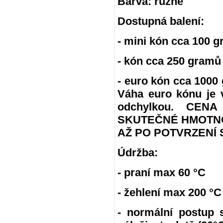
Barva: různé
Dostupná balení:
- mini kón cca 100 g
- kón cca 250 gramů
- euro kón cca 100
Váha euro kónu je 
odchylkou. CE
SKUTEČNÉ HMOTNO
AŽ PO POTVRZENÍ 
Údržba:
- praní max 60 °C
- žehlení max 200 °C
- normální postup 