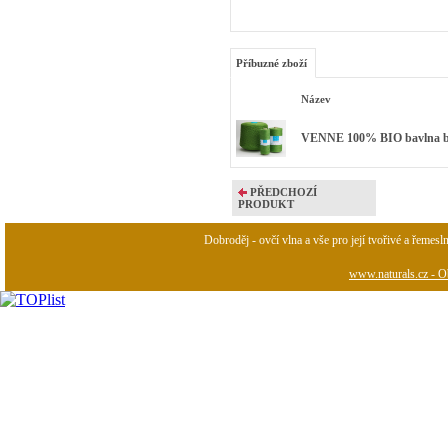
Příbuzné zboží
Název
VENNE 100% BIO bavlna bar
PŘEDCHOZÍ
PRODUKT
Dobroděj - ovčí vlna a vše pro její tvořivé a řemesl
www.naturals.cz - Ob