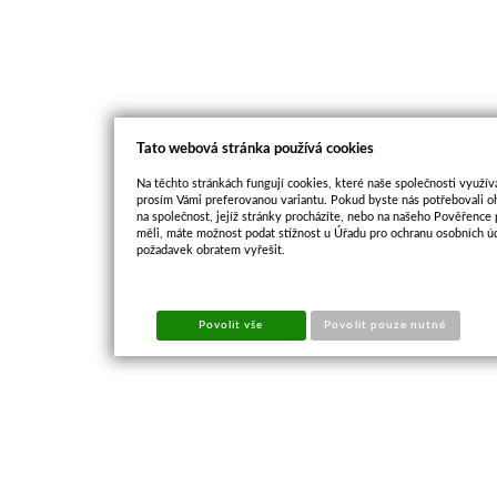
Tato webová stránka používá cookies
Na těchto stránkách fungují cookies, které naše společnosti využíva
prosím Vámi preferovanou variantu. Pokud byste nás potřebovali oh
na společnost, jejíž stránky procházíte, nebo na našeho Pověřence
měli, máte možnost podat stížnost u Úřadu pro ochranu osobních ú
požadavek obratem vyřešit.
Povolit vše
Povolit pouze nutné