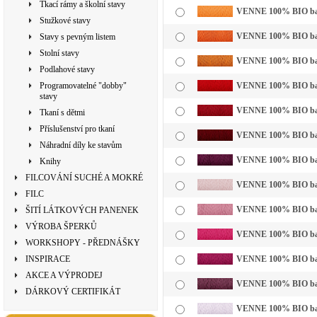
Tkací rámy a školní stavy
VENNE 100% BIO bavln
Stužkové stavy
VENNE 100% BIO bavl
Stavy s pevným listem
Stolní stavy
VENNE 100% BIO bavln
Podlahové stavy
Programovatelné "dobby"
VENNE 100% BIO bavl
stavy
VENNE 100% BIO bavl
Tkaní s dětmi
Příslušenství pro tkaní
VENNE 100% BIO bavl
Náhradní díly ke stavům
VENNE 100% BIO bavl
Knihy
FILCOVÁNÍ SUCHÉ A MOKRÉ
VENNE 100% BIO bavln
FILC
VENNE 100% BIO bavl
ŠITÍ LÁTKOVÝCH PANENEK
VÝROBA ŠPERKŮ
VENNE 100% BIO bavl
WORKSHOPY - PŘEDNÁŠKY
INSPIRACE
VENNE 100% BIO bavl
AKCE A VÝPRODEJ
VENNE 100% BIO bavl
DÁRKOVÝ CERTIFIKÁT
VENNE 100% BIO bavln