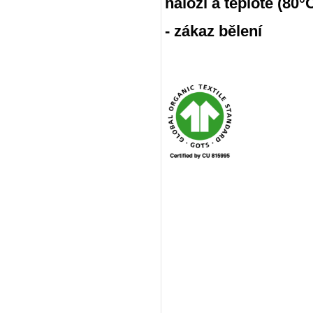
náloži a teplotě (80
- zákaz bělení