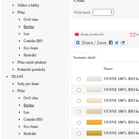
Cena
Jehlice a háčky
Příze
Počet kusů
Ovčí vlna
Bavlna
Len
dotaz prodavači
p
Cottolin BIO
Eco Jeans
Hedvábí
Varianty zboží
Příze ručně předené
Název
Praktické pomůcky
TKANÍ
VENNE 100% BIO bavln
Sady pro tkaní
VENNE 100% BIO bavl
Příze
Ovčí vlna
VENNE 100% BIO bavln
Bavlna
VENNE 100% BIO bavln
Len
Cottolin BIO
VENNE 100% BIO bavln
Eco Jeans
VENNE 100% BIO bavl
Hedvábí