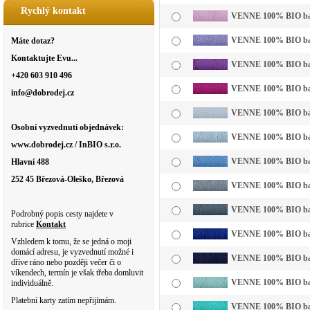
Rychlý kontakt
VENNE 100% BIO bavln
VENNE 100% BIO bavln
Máte dotaz?
Kontaktujte Evu...
VENNE 100% BIO bavl
+420 603 910 496
VENNE 100% BIO bavl
info@dobrodej.cz
VENNE 100% BIO bavl
Osobní vyzvednutí objednávek:
VENNE 100% BIO bavln
www.dobrodej.cz / InBIO s.r.o.
VENNE 100% BIO bavl
Hlavní 488
252 45 Březová-Oleško, Březová
VENNE 100% BIO bavl
VENNE 100% BIO bavl
Podrobný popis cesty najdete v
rubrice
Kontakt
VENNE 100% BIO bavl
Vzhledem k tomu, že se jedná o moji
domácí adresu, je vyzvednutí možné i
VENNE 100% BIO bavl
dříve ráno nebo později večer či o
víkendech, termín je však třeba domluvit
VENNE 100% BIO bavln
individuálně.
Platební karty zatím nepřijímám.
VENNE 100% BIO bavl