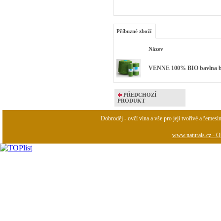
Příbuzné zboží
Název
VENNE 100% BIO bavlna bar
PŘEDCHOZÍ
PRODUKT
Dobroděj - ovčí vlna a vše pro její tvořivé a řemesl
www.naturals.cz - Ob