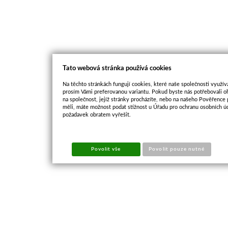
Tato webová stránka používá cookies
Na těchto stránkách fungují cookies, které naše společnosti využíva
prosím Vámi preferovanou variantu. Pokud byste nás potřebovali oh
na společnost, jejíž stránky procházíte, nebo na našeho Pověřence
měli, máte možnost podat stížnost u Úřadu pro ochranu osobních ú
požadavek obratem vyřešit.
Povolit vše
Povolit pouze nutné