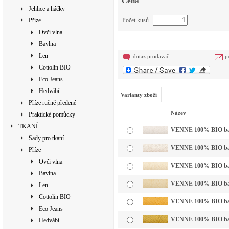
Cena
Jehlice a háčky
Příze
Počet kusů
Ovčí vlna
Bavlna
Len
dotaz prodavači
p
Cottolin BIO
Eco Jeans
Hedvábí
Varianty zboží
Příze ručně předené
Název
Praktické pomůcky
TKANÍ
VENNE 100% BIO bavln
Sady pro tkaní
VENNE 100% BIO bavl
Příze
Ovčí vlna
VENNE 100% BIO bavln
Bavlna
VENNE 100% BIO bavln
Len
Cottolin BIO
VENNE 100% BIO bavln
Eco Jeans
VENNE 100% BIO bavl
Hedvábí