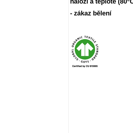
náloži a teplotě (80
- zákaz bělení