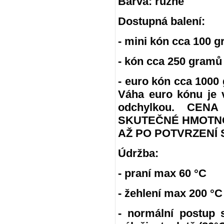
Barva: různé
Dostupná balení:
- mini kón cca 100 g
- kón cca 250 gramů
- euro kón cca 100
Váha euro kónu je 
odchylkou. CE
SKUTEČNÉ HMOTNO
AŽ PO POTVRZENÍ 
Údržba:
- praní max 60 °C
- žehlení max 200 °C
- normální postup 