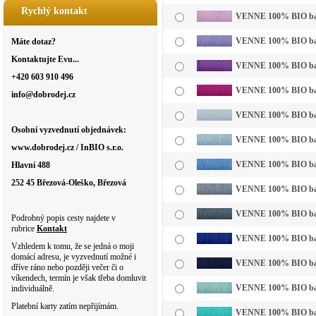
Rychlý kontakt
VENNE 100% BIO bavln
VENNE 100% BIO bavln
Máte dotaz?
Kontaktujte Evu...
VENNE 100% BIO bavl
+420 603 910 496
VENNE 100% BIO bavl
info@dobrodej.cz
VENNE 100% BIO bavl
Osobní vyzvednutí objednávek:
VENNE 100% BIO bavln
www.dobrodej.cz / InBIO s.r.o.
VENNE 100% BIO bavl
Hlavní 488
252 45 Březová-Oleško, Březová
VENNE 100% BIO bavl
VENNE 100% BIO bavl
Podrobný popis cesty najdete v
rubrice
Kontakt
VENNE 100% BIO bavl
Vzhledem k tomu, že se jedná o moji
domácí adresu, je vyzvednutí možné i
VENNE 100% BIO bavl
dříve ráno nebo později večer či o
víkendech, termín je však třeba domluvit
VENNE 100% BIO bavln
individuálně.
Platební karty zatím nepřijímám.
VENNE 100% BIO bavl