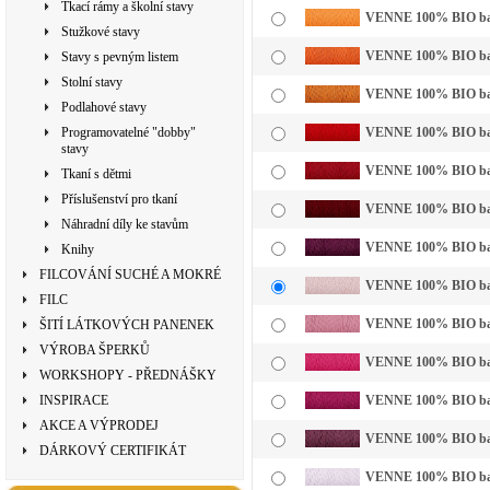
Tkací rámy a školní stavy
VENNE 100% BIO bavln
Stužkové stavy
VENNE 100% BIO bavl
Stavy s pevným listem
Stolní stavy
VENNE 100% BIO bavln
Podlahové stavy
Programovatelné "dobby"
VENNE 100% BIO bavl
stavy
VENNE 100% BIO bavl
Tkaní s dětmi
Příslušenství pro tkaní
VENNE 100% BIO bavl
Náhradní díly ke stavům
VENNE 100% BIO bavl
Knihy
FILCOVÁNÍ SUCHÉ A MOKRÉ
VENNE 100% BIO bavln
FILC
VENNE 100% BIO bavl
ŠITÍ LÁTKOVÝCH PANENEK
VÝROBA ŠPERKŮ
VENNE 100% BIO bavl
WORKSHOPY - PŘEDNÁŠKY
INSPIRACE
VENNE 100% BIO bavl
AKCE A VÝPRODEJ
VENNE 100% BIO bavl
DÁRKOVÝ CERTIFIKÁT
VENNE 100% BIO bavln