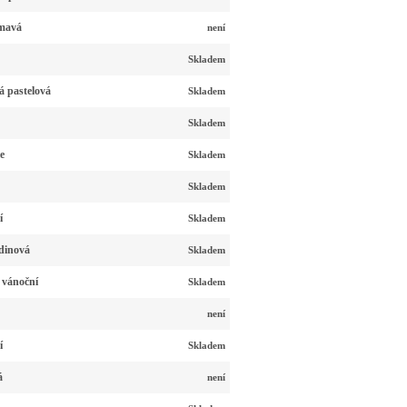
tmavá
není
Skladem
á pastelová
Skladem
Skladem
e
Skladem
Skladem
í
Skladem
dinová
Skladem
 vánoční
Skladem
není
í
Skladem
á
není