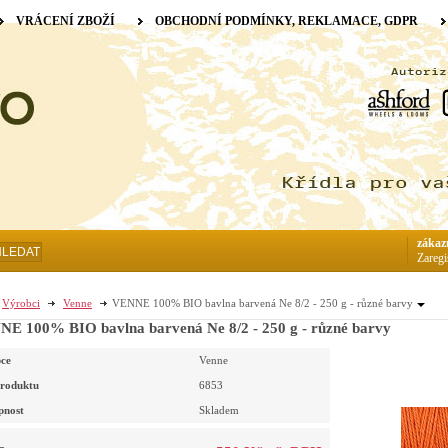
VRÁCENÍ ZBOŽÍ
OBCHODNÍ PODMÍNKY, REKLAMACE, GDPR
zákaz
HLEDAT
Zaregi
Výrobci
Venne
VENNE 100% BIO bavlna barvená Ne 8/2 - 250 g - různé barvy
E 100% BIO bavlna barvená Ne 8/2 - 250 g - různé barvy
ce
Venne
roduktu
6853
pnost
Skladem