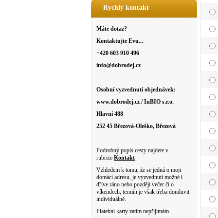
Rychlý kontakt
Máte dotaz?
Kontaktujte Evu...
+420 603 910 496
info@dobrodej.cz
Osobní vyzvednutí objednávek:
www.dobrodej.cz / InBIO s.r.o.
Hlavní 488
252 45 Březová-Oleško, Březová
Podrobný popis cesty najdete v
rubrice
Kontakt
Vzhledem k tomu, že se jedná o moji
domácí adresu, je vyzvednutí možné i
dříve ráno nebo později večer či o
víkendech, termín je však třeba domluvit
individuálně.
Platební karty zatím nepřijímám.