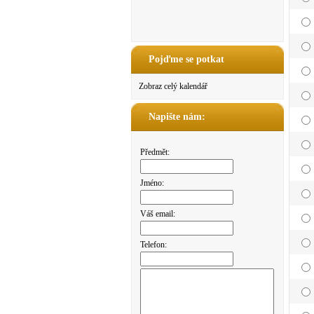
Pojďme se potkat
Zobraz celý kalendář
Napište nám:
Předmět:
Jméno:
Váš email:
Telefon: