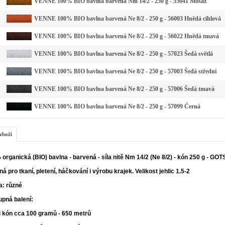
VENNE 100% BIO bavlna barvená Nm 14/2 - 250 g - 55041 Mosaz
VENNE 100% BIO bavlna barvená Ne 8/2 - 250 g - 56003 Hnědá cihlová
VENNE 100% BIO bavlna barvená Ne 8/2 - 250 g - 56022 Hnědá tmavá
VENNE 100% BIO bavlna barvená Ne 8/2 - 250 g - 57023 Šedá světlá
VENNE 100% BIO bavlna barvená Ne 8/2 - 250 g - 57003 Šedá střední
VENNE 100% BIO bavlna barvená Ne 8/2 - 250 g - 57006 Šedá tmavá
VENNE 100% BIO bavlna barvená Ne 8/2 - 250 g - 57099 Černá
zboží
organická (BIO) bavlna - barvená - síla nitě Nm 14/2 (Ne 8/2) - kón 250 g - GOT
á pro tkaní, pletení, háčkování i výrobu krajek. Velikost jehlic 1.5-2
a: různé
upná balení:
i kón cca 100 gramů - 650 metrů