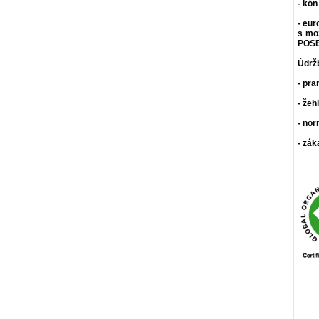
- kón
- eur
s mo
POSE
Údrž
- pra
- žeh
- nor
- zák