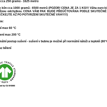
 cca 250 gramů - 1625 metrů
o kón cca 1000 gramů - 6500 metrů (POZOR! CENA JE ZA 1 KG!!! Váha euro kónu
žnou odchylkou. CENA VÁM PAK BUDE PŘEÚČTOVÁNA PODLE SKUTEČNÉ
ČKEJTE AŽ PO POTVRZENÍ SKUTEČNÉ VÁHY!!!
)
ba:
ní max 60 °C
lení max 200 °C
mální postup sušení - s
ušení v bubnu je možné při normální náloži a teplotě (80
az bělení