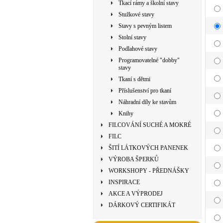
Tkací rámy a školní stavy
Stužkové stavy
Stavy s pevným listem
Stolní stavy
Podlahové stavy
Programovatelné "dobby"
stavy
Tkaní s dětmi
Příslušenství pro tkaní
Náhradní díly ke stavům
Knihy
FILCOVÁNÍ SUCHÉ A MOKRÉ
FILC
ŠITÍ LÁTKOVÝCH PANENEK
VÝROBA ŠPERKŮ
WORKSHOPY - PŘEDNÁŠKY
INSPIRACE
AKCE A VÝPRODEJ
DÁRKOVÝ CERTIFIKÁT