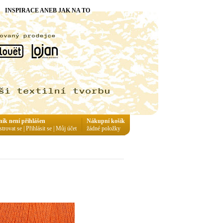
INSPIRACE ANEB JAK NA TO
ník není přihlášen
Nákupní košík
strovat se
|
Přihlásit se
|
Můj účet
žádné položky