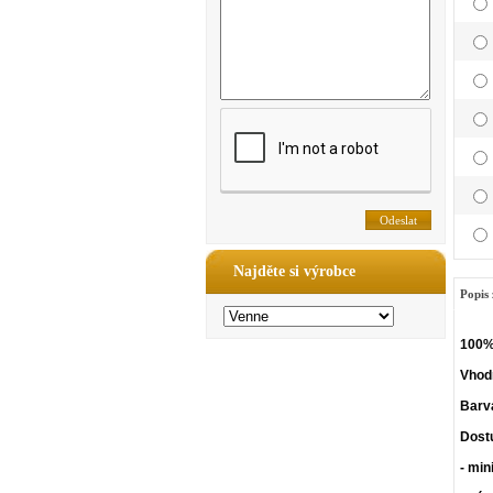
Najděte si výrobce
Popis 
100% 
Vhodn
Barv
Dost
- min