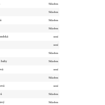
á
Skladem
Skladem
ná
Skladem
Skladem
undská
není
není
Skladem
á baby
Skladem
ová
není
Skladem
nová
není
vá
Skladem
lový
Skladem