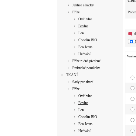
Cen
Jehlice a háčky
Příze
Poče
Ovčí vlna
Bavlna
Len
d
Cottolin BIO
Eco Jeans
Hedvábí
Varia
Příze ručně předené
Praktické pomůcky
TKANÍ
Sady pro tkaní
Příze
Ovčí vlna
Bavlna
Len
Cottolin BIO
Eco Jeans
Hedvábí