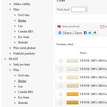
Cena
Jehlice a háčky
Příze
Počet kusů
Ovčí vlna
Bavlna
Len
dotaz prodavači
p
Cottolin BIO
Eco Jeans
Hedvábí
Varianty zboží
Příze ručně předené
Název
Praktické pomůcky
TKANÍ
VENNE 100% BIO bavln
Sady pro tkaní
VENNE 100% BIO bavl
Příze
Ovčí vlna
VENNE 100% BIO bavln
Bavlna
VENNE 100% BIO bavln
Len
Cottolin BIO
VENNE 100% BIO bavln
Eco Jeans
VENNE 100% BIO bavl
Hedvábí