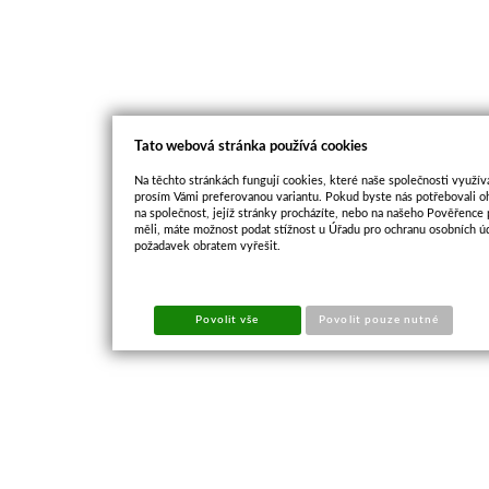
Tato webová stránka používá cookies
Na těchto stránkách fungují cookies, které naše společnosti využíva
prosím Vámi preferovanou variantu. Pokud byste nás potřebovali oh
na společnost, jejíž stránky procházíte, nebo na našeho Pověřence
měli, máte možnost podat stížnost u Úřadu pro ochranu osobních ú
požadavek obratem vyřešit.
Povolit vše
Povolit pouze nutné