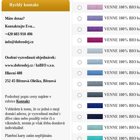
Rychlý kontakt
VENNE 100% BIO bavln
VENNE 100% BIO bavln
Máte dotaz?
Kontaktujte Evu...
VENNE 100% BIO bavl
+420 603 910 496
VENNE 100% BIO bavl
info@dobrodej.cz
VENNE 100% BIO bavl
Osobní vyzvednutí objednávek:
VENNE 100% BIO bavln
www.dobrodej.cz / InBIO s.r.o.
VENNE 100% BIO bavl
Hlavní 488
252 45 Březová-Oleško, Březová
VENNE 100% BIO bavl
VENNE 100% BIO bavl
Podrobný popis cesty najdete v
rubrice
Kontakt
VENNE 100% BIO bavl
Vzhledem k tomu, že se jedná o moji
domácí adresu, je vyzvednutí možné i
VENNE 100% BIO bavl
dříve ráno nebo později večer či o
víkendech, termín je však třeba domluvit
VENNE 100% BIO bavln
individuálně.
Platební karty zatím nepřijímám.
VENNE 100% BIO bavl