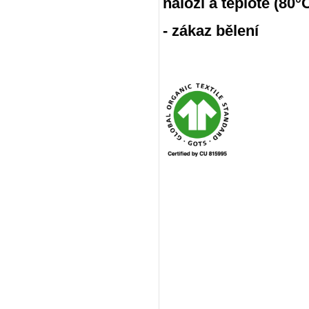
náloži a teplotě (80
- zákaz bělení