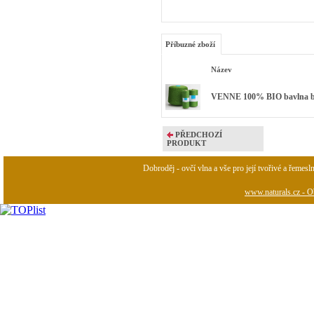
Příbuzné zboží
Název
VENNE 100% BIO bavlna bar
PŘEDCHOZÍ
PRODUKT
Dobroděj - ovčí vlna a vše pro její tvořivé a řemesl
www.naturals.cz - Ob