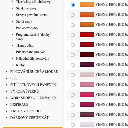
Tkací rámy a školní stavy
VENNE 100% BIO bavln
Stužkové stavy
VENNE 100% BIO bavl
Stavy s pevným listem
Stolní stavy
VENNE 100% BIO bavln
Podlahové stavy
Programovatelné "dobby"
VENNE 100% BIO bavl
stavy
VENNE 100% BIO bavl
Tkaní s dětmi
Příslušenství pro tkaní
VENNE 100% BIO bavl
Náhradní díly ke stavům
VENNE 100% BIO bavl
Knihy
FILCOVÁNÍ SUCHÉ A MOKRÉ
VENNE 100% BIO bavln
FILC
VENNE 100% BIO bavl
ŠITÍ LÁTKOVÝCH PANENEK
VÝROBA ŠPERKŮ
VENNE 100% BIO bavl
WORKSHOPY - PŘEDNÁŠKY
INSPIRACE
VENNE 100% BIO bavl
AKCE A VÝPRODEJ
VENNE 100% BIO bavl
DÁRKOVÝ CERTIFIKÁT
VENNE 100% BIO bavln