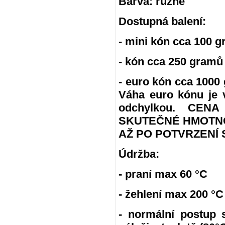
Barva: různé
Dostupná balení:
- mini kón cca 100 g
- kón cca 250 gramů
- euro kón cca 100
Váha euro kónu je 
odchylkou. CE
SKUTEČNÉ HMOTNO
AŽ PO POTVRZENÍ 
Údržba:
- praní max 60 °C
- žehlení max 200 °C
- normální postup 