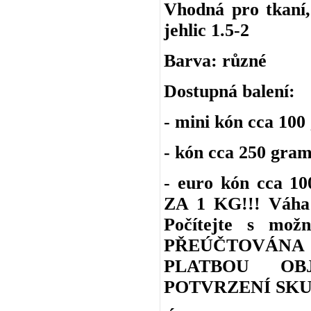
Vhodná pro tkaní, 
jehlic 1.5-2
Barva: různé
Dostupná balení:
- mini kón cca 100
- kón cca 250 gra
- euro kón cca 
ZA 1 KG!!! Váha 
Počítejte s m
PŘEÚČTOVÁNA
PLATBOU OB
POTVRZENÍ SKU