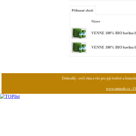
Příbuzné zboží
Název
VENNE 100% BIO bavlna bar
VENNE 100% BIO bavlna barv
Dobroděj - ovčí vlna a vše pro její tvořivé a řemesl
www.naturals.cz - Ob