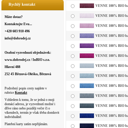
Rychlý kontakt
VENNE 100% BIO bavl
VENNE 100% BIO bavln
Máte dotaz?
Kontaktujte Evu...
VENNE 100% BIO bavln
+420 603 910 496
VENNE 100% BIO bavln
info@dobrodej.cz
VENNE 100% BIO bavl
Osobní vyzvednutí objednávek:
VENNE 100% BIO bavl
www.dobrodej.cz / InBIO s.r.o.
VENNE 100% BIO bavl
Hlavní 488
252 45 Březová-Oleško, Březová
VENNE 100% BIO bavln
VENNE 100% BIO bavl
Podrobný popis cesty najdete v
rubrice
Kontakt
VENNE 100% BIO bavl
Vzhledem k tomu, že se jedná o moji
domácí adresu, je vyzvednutí možné i
VENNE 100% BIO bavl
dříve ráno nebo později večer či o
víkendech, termín je však třeba domluvit
VENNE 100% BIO bavl
individuálně.
Platební karty zatím nepřijímám.
VENNE 100% BIO bavl