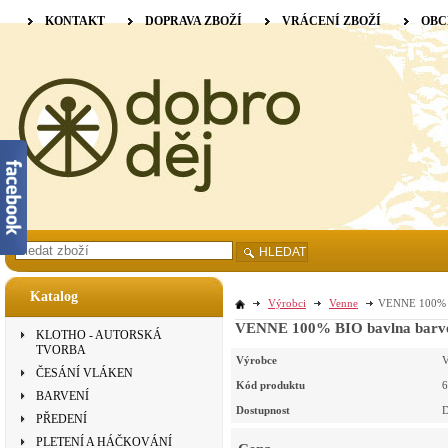
KONTAKT
DOPRAVA ZBOŽÍ
VRÁCENÍ ZBOŽÍ
OBC
HLEDAT
Katalog
Výrobci
Venne
VENNE 100% BI
VENNE 100% BIO bavlna barvená
KLOTHO - AUTORSKÁ
TVORBA
Výrobce
V
ČESÁNÍ VLÁKEN
Kód produktu
6
BARVENÍ
Dostupnost
D
PŘEDENÍ
PLETENÍ A HÁČKOVÁNÍ