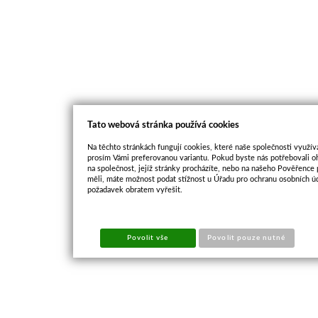
Tato webová stránka používá cookies
Na těchto stránkách fungují cookies, které naše společnosti využíva
prosím Vámi preferovanou variantu. Pokud byste nás potřebovali oh
na společnost, jejíž stránky procházíte, nebo na našeho Pověřence
měli, máte možnost podat stížnost u Úřadu pro ochranu osobních ú
požadavek obratem vyřešit.
Povolit vše
Povolit pouze nutné