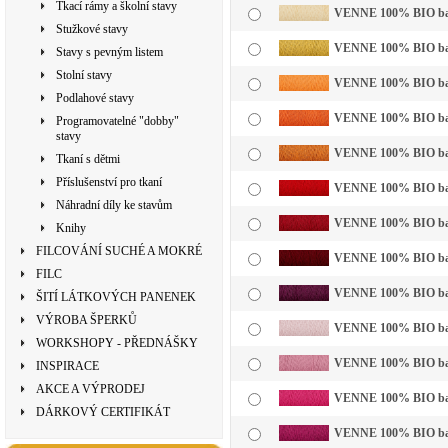
Tkací rámy a školní stavy
VENNE 100% BIO bavln
Stužkové stavy
VENNE 100% BIO bavl
Stavy s pevným listem
Stolní stavy
VENNE 100% BIO bavln
Podlahové stavy
VENNE 100% BIO bavl
Programovatelné "dobby"
stavy
VENNE 100% BIO bavl
Tkaní s dětmi
Příslušenství pro tkaní
VENNE 100% BIO bavl
Náhradní díly ke stavům
VENNE 100% BIO bavl
Knihy
FILCOVÁNÍ SUCHÉ A MOKRÉ
VENNE 100% BIO bavl
FILC
VENNE 100% BIO bavl
ŠITÍ LÁTKOVÝCH PANENEK
VÝROBA ŠPERKŮ
VENNE 100% BIO bavln
WORKSHOPY - PŘEDNÁŠKY
VENNE 100% BIO bavl
INSPIRACE
AKCE A VÝPRODEJ
VENNE 100% BIO bavl
DÁRKOVÝ CERTIFIKÁT
VENNE 100% BIO bavl