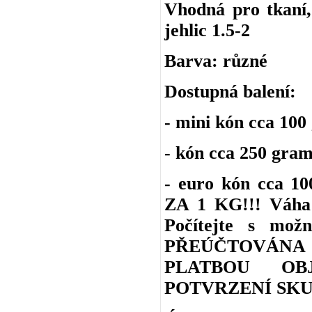
Vhodná pro tkaní, 
jehlic 1.5-2
Barva: různé
Dostupná balení:
- mini kón cca 100
- kón cca 250 gra
- euro kón cca 
ZA 1 KG!!! Váha 
Počítejte s m
PŘEÚČTOVÁNA
PLATBOU OB
POTVRZENÍ SKU