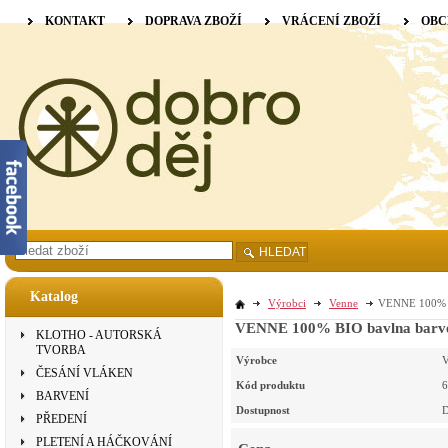
KONTAKT
DOPRAVA ZBOŽÍ
VRÁCENÍ ZBOŽÍ
OBC
HLEDAT
Katalog
Výrobci
Venne
VENNE 100% BI
VENNE 100% BIO bavlna barvená
KLOTHO - AUTORSKÁ
TVORBA
Výrobce
V
ČESÁNÍ VLÁKEN
Kód produktu
6
BARVENÍ
Dostupnost
D
PŘEDENÍ
PLETENÍ A HÁČKOVÁNÍ