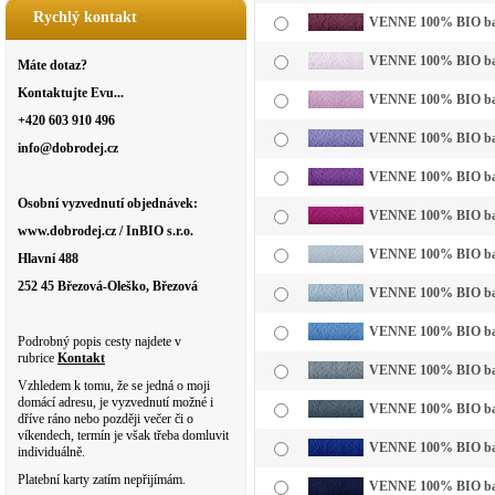
Rychlý kontakt
VENNE 100% BIO bavl
VENNE 100% BIO bavln
Máte dotaz?
Kontaktujte Evu...
VENNE 100% BIO bavln
+420 603 910 496
VENNE 100% BIO bavln
info@dobrodej.cz
VENNE 100% BIO bavl
Osobní vyzvednutí objednávek:
VENNE 100% BIO bavl
www.dobrodej.cz / InBIO s.r.o.
VENNE 100% BIO bavl
Hlavní 488
252 45 Březová-Oleško, Březová
VENNE 100% BIO bavln
VENNE 100% BIO bavl
Podrobný popis cesty najdete v
rubrice
Kontakt
VENNE 100% BIO bavl
Vzhledem k tomu, že se jedná o moji
domácí adresu, je vyzvednutí možné i
VENNE 100% BIO bavl
dříve ráno nebo později večer či o
víkendech, termín je však třeba domluvit
VENNE 100% BIO bavl
individuálně.
Platební karty zatím nepřijímám.
VENNE 100% BIO bavl