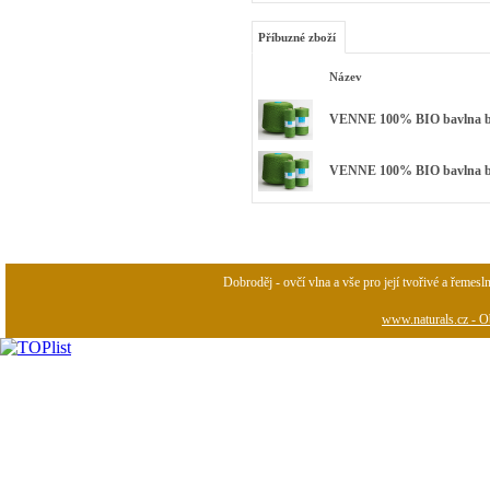
Příbuzné zboží
Název
VENNE 100% BIO bavlna bar
VENNE 100% BIO bavlna barv
Dobroděj - ovčí vlna a vše pro její tvořivé a řemesl
www.naturals.cz - Ob