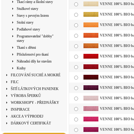
Tkací rámy a školní stavy
VENNE 100% BIO bavln
Stužkové stavy
VENNE 100% BIO bavl
Stavy s pevným listem
Stolní stavy
VENNE 100% BIO bavln
Podlahové stavy
VENNE 100% BIO bavl
Programovatelné "dobby"
stavy
VENNE 100% BIO bavl
Tkaní s dětmi
Příslušenství pro tkaní
VENNE 100% BIO bavl
Náhradní díly ke stavům
VENNE 100% BIO bavl
Knihy
FILCOVÁNÍ SUCHÉ A MOKRÉ
VENNE 100% BIO bavl
FILC
VENNE 100% BIO bavl
ŠITÍ LÁTKOVÝCH PANENEK
VÝROBA ŠPERKŮ
VENNE 100% BIO bavln
WORKSHOPY - PŘEDNÁŠKY
VENNE 100% BIO bavl
INSPIRACE
AKCE A VÝPRODEJ
VENNE 100% BIO bavl
DÁRKOVÝ CERTIFIKÁT
VENNE 100% BIO bavl