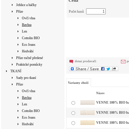
Cena
Jehlice a háčky
Příze
Počet kusů
Ovčí vlna
Bavlna
Len
Cottolin BIO
Eco Jeans
Hedvábí
Příze ručně předené
dotaz prodavači
p
Praktické pomůcky
TKANÍ
Sady pro tkaní
Varianty zboží
Příze
Ovčí vlna
Název
Bavlna
VENNE 100% BIO bavln
Len
Cottolin BIO
VENNE 100% BIO bavl
Eco Jeans
VENNE 100% BIO bavl
Hedvábí