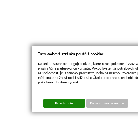
Tato webová stránka používá cookies
Na těchto stránkách fungují cookies, které naše společnosti využíva
prosím Vámi preferovanou variantu. Pokud byste nás potřebovali oh
na společnost, jejíž stránky procházíte, nebo na našeho Pověřence
měli, máte možnost podat stížnost u Úřadu pro ochranu osobních ú
požadavek obratem vyřešit.
Povolit vše
Povolit pouze nutné