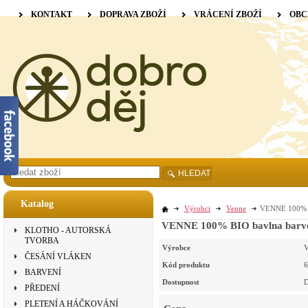
KONTAKT
DOPRAVA ZBOŽÍ
VRÁCENÍ ZBOŽÍ
OBC
HLEDAT
Katalog
Výrobci
Venne
VENNE 100% BI
VENNE 100% BIO bavlna barvená
KLOTHO - AUTORSKÁ
TVORBA
Výrobce
V
ČESÁNÍ VLÁKEN
Kód produktu
6
BARVENÍ
Dostupnost
D
PŘEDENÍ
PLETENÍ A HÁČKOVÁNÍ