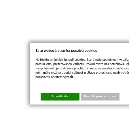
Tato webová stránka používá cookies
Na těchto stránkách fungují cookies, které naše společnosti využíva
prosím Vámi preferovanou variantu. Pokud byste nás potřebovali oh
na společnost, jejíž stránky procházíte, nebo na našeho Pověřence
měli, máte možnost podat stížnost u Úřadu pro ochranu osobních ú
požadavek obratem vyřešit.
Povolit vše
Povolit pouze nutné