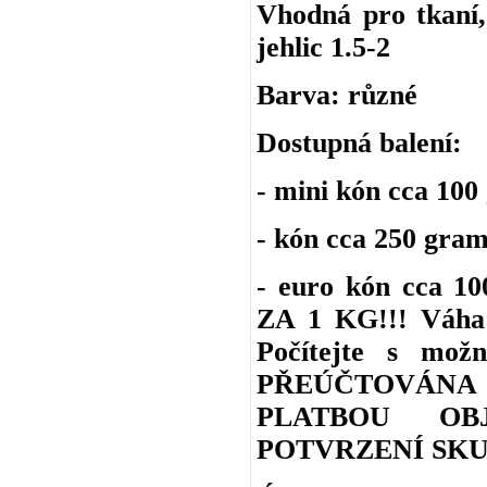
Vhodná pro tkaní, 
jehlic 1.5-2
Barva: různé
Dostupná balení:
- mini kón cca 100
- kón cca 250 gra
- euro kón cca 
ZA 1 KG!!! Váha 
Počítejte s m
PŘEÚČTOVÁNA
PLATBOU OB
POTVRZENÍ SKU