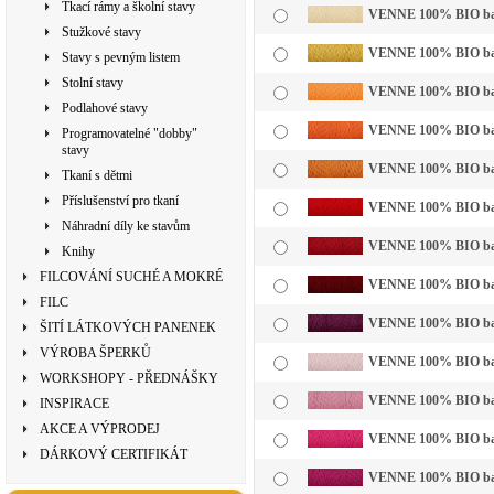
Tkací rámy a školní stavy
VENNE 100% BIO bavln
Stužkové stavy
VENNE 100% BIO bavl
Stavy s pevným listem
Stolní stavy
VENNE 100% BIO bavln
Podlahové stavy
VENNE 100% BIO bavl
Programovatelné "dobby"
stavy
VENNE 100% BIO bavl
Tkaní s dětmi
Příslušenství pro tkaní
VENNE 100% BIO bavl
Náhradní díly ke stavům
VENNE 100% BIO bavl
Knihy
FILCOVÁNÍ SUCHÉ A MOKRÉ
VENNE 100% BIO bavl
FILC
VENNE 100% BIO bavl
ŠITÍ LÁTKOVÝCH PANENEK
VÝROBA ŠPERKŮ
VENNE 100% BIO bavln
WORKSHOPY - PŘEDNÁŠKY
VENNE 100% BIO bavl
INSPIRACE
AKCE A VÝPRODEJ
VENNE 100% BIO bavl
DÁRKOVÝ CERTIFIKÁT
VENNE 100% BIO bavl