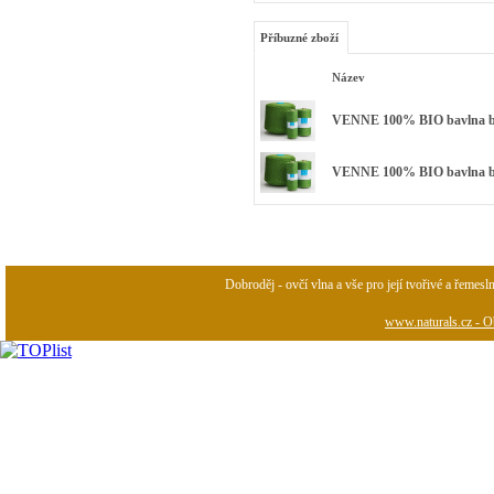
Příbuzné zboží
Název
VENNE 100% BIO bavlna bar
VENNE 100% BIO bavlna barv
Dobroděj - ovčí vlna a vše pro její tvořivé a řemesl
www.naturals.cz - Ob