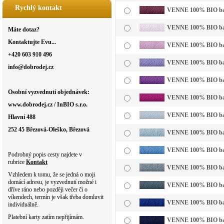
Rychlý kontakt
VENNE 100% BIO bavl
VENNE 100% BIO bavln
Máte dotaz?
Kontaktujte Evu...
VENNE 100% BIO bavln
+420 603 910 496
VENNE 100% BIO bavln
info@dobrodej.cz
VENNE 100% BIO bavl
Osobní vyzvednutí objednávek:
VENNE 100% BIO bavl
www.dobrodej.cz / InBIO s.r.o.
VENNE 100% BIO bavl
Hlavní 488
252 45 Březová-Oleško, Březová
VENNE 100% BIO bavln
VENNE 100% BIO bavl
Podrobný popis cesty najdete v
rubrice
Kontakt
VENNE 100% BIO bavl
Vzhledem k tomu, že se jedná o moji
domácí adresu, je vyzvednutí možné i
VENNE 100% BIO bavl
dříve ráno nebo později večer či o
víkendech, termín je však třeba domluvit
VENNE 100% BIO bavl
individuálně.
Platební karty zatím nepřijímám.
VENNE 100% BIO bavl