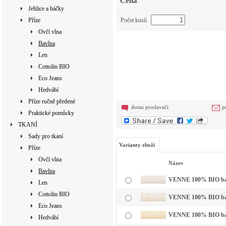
Cena
Jehlice a háčky
Příze
Počet kusů
Ovčí vlna
Bavlna
Len
Cottolin BIO
Eco Jeans
Hedvábí
Příze ručně předené
dotaz prodavači
p
Praktické pomůcky
TKANÍ
Sady pro tkaní
Varianty zboží
Příze
Ovčí vlna
Název
Bavlna
VENNE 100% BIO bavln
Len
Cottolin BIO
VENNE 100% BIO bavl
Eco Jeans
VENNE 100% BIO bavl
Hedvábí