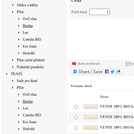
Cena
Jehlice a háčky
Příze
Počet kusů
Ovčí vlna
Bavlna
Len
Cottolin BIO
Eco Jeans
Hedvábí
Příze ručně předené
dotaz prodavači
p
Praktické pomůcky
TKANÍ
Sady pro tkaní
Varianty zboží
Příze
Ovčí vlna
Název
Bavlna
VENNE 100% BIO bavln
Len
Cottolin BIO
VENNE 100% BIO bavl
Eco Jeans
VENNE 100% BIO bavl
Hedvábí