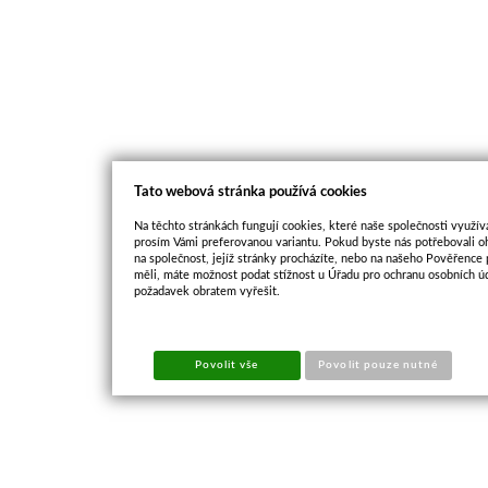
Tato webová stránka používá cookies
Na těchto stránkách fungují cookies, které naše společnosti využíva
prosím Vámi preferovanou variantu. Pokud byste nás potřebovali oh
na společnost, jejíž stránky procházíte, nebo na našeho Pověřence
měli, máte možnost podat stížnost u Úřadu pro ochranu osobních ú
požadavek obratem vyřešit.
Povolit vše
Povolit pouze nutné