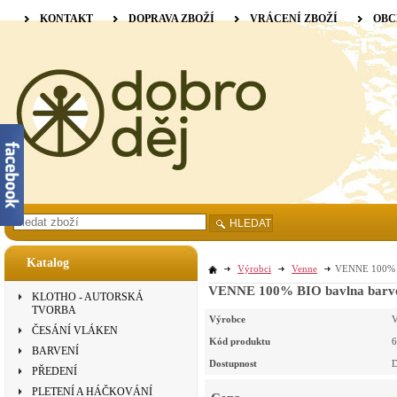
KONTAKT
DOPRAVA ZBOŽÍ
VRÁCENÍ ZBOŽÍ
OBC
HLEDAT
Katalog
Výrobci
Venne
VENNE 100% BI
VENNE 100% BIO bavlna barvená
KLOTHO - AUTORSKÁ
TVORBA
Výrobce
V
ČESÁNÍ VLÁKEN
Kód produktu
6
BARVENÍ
Dostupnost
D
PŘEDENÍ
PLETENÍ A HÁČKOVÁNÍ