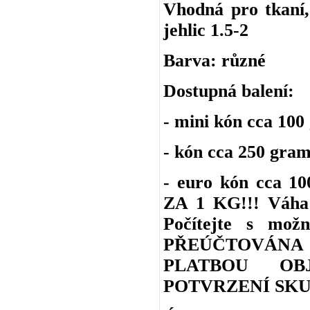
Vhodná pro tkaní, 
jehlic 1.5-2
Barva: různé
Dostupná balení:
- mini kón cca 100
- kón cca 250 gra
- euro kón cca 
ZA 1 KG!!! Váha 
Počítejte s m
PŘEÚČTOVÁNA
PLATBOU OB
POTVRZENÍ SKU