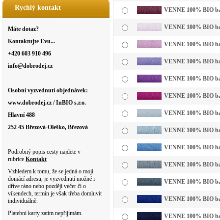
Rychlý kontakt
VENNE 100% BIO bavl
VENNE 100% BIO bavln
Máte dotaz?
Kontaktujte Evu...
VENNE 100% BIO bavln
+420 603 910 496
VENNE 100% BIO bavln
info@dobrodej.cz
VENNE 100% BIO bavl
Osobní vyzvednutí objednávek:
VENNE 100% BIO bavl
www.dobrodej.cz / InBIO s.r.o.
VENNE 100% BIO bavl
Hlavní 488
252 45 Březová-Oleško, Březová
VENNE 100% BIO bavln
VENNE 100% BIO bavl
Podrobný popis cesty najdete v
rubrice
Kontakt
VENNE 100% BIO bavl
Vzhledem k tomu, že se jedná o moji
domácí adresu, je vyzvednutí možné i
VENNE 100% BIO bavl
dříve ráno nebo později večer či o
víkendech, termín je však třeba domluvit
VENNE 100% BIO bavl
individuálně.
Platební karty zatím nepřijímám.
VENNE 100% BIO bavl