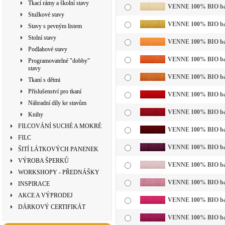
Tkací rámy a školní stavy
VENNE 100% BIO bavln
Stužkové stavy
VENNE 100% BIO bavl
Stavy s pevným listem
Stolní stavy
VENNE 100% BIO bavln
Podlahové stavy
VENNE 100% BIO bavl
Programovatelné "dobby"
stavy
VENNE 100% BIO bavl
Tkaní s dětmi
Příslušenství pro tkaní
VENNE 100% BIO bavl
Náhradní díly ke stavům
VENNE 100% BIO bavl
Knihy
FILCOVÁNÍ SUCHÉ A MOKRÉ
VENNE 100% BIO bavl
FILC
VENNE 100% BIO bavl
ŠITÍ LÁTKOVÝCH PANENEK
VÝROBA ŠPERKŮ
VENNE 100% BIO bavln
WORKSHOPY - PŘEDNÁŠKY
VENNE 100% BIO bavl
INSPIRACE
AKCE A VÝPRODEJ
VENNE 100% BIO bavl
DÁRKOVÝ CERTIFIKÁT
VENNE 100% BIO bavl