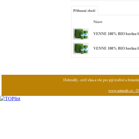
Příbuzné zboží
Název
VENNE 100% BIO bavlna bar
VENNE 100% BIO bavlna barv
Dobroděj - ovčí vlna a vše pro její tvořivé a řemesl
www.naturals.cz - Ob