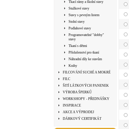
Tkací rámy a školní stavy
Stužkové stavy
Stavy s pevným listem
Stolní stavy
Podlahové stavy
Programovatelné "dobby"
stavy
Tkaní s dětmi
Příslušenství pro tkaní
Náhradní díly ke stavům
Knihy
FILCOVÁNÍ SUCHÉ A MOKRÉ
FILC
ŠITÍ LÁTKOVÝCH PANENEK
VÝROBA ŠPERKŮ
WORKSHOPY - PŘEDNÁŠKY
INSPIRACE
AKCE A VÝPRODEJ
DÁRKOVÝ CERTIFIKÁT