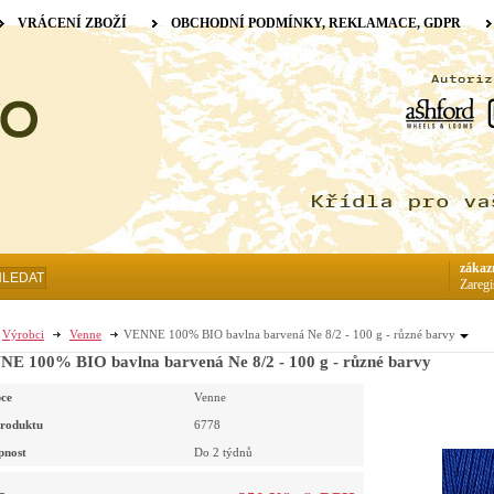
VRÁCENÍ ZBOŽÍ
OBCHODNÍ PODMÍNKY, REKLAMACE, GDPR
zákaz
HLEDAT
Zaregi
Výrobci
Venne
VENNE 100% BIO bavlna barvená Ne 8/2 - 100 g - různé barvy
E 100% BIO bavlna barvená Ne 8/2 - 100 g - různé barvy
ce
Venne
roduktu
6778
pnost
Do 2 týdnů