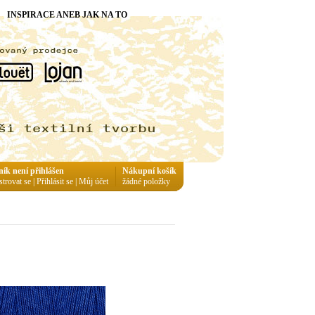
INSPIRACE ANEB JAK NA TO
ník není přihlášen
Nákupní košík
strovat se
|
Přihlásit se
|
Můj účet
žádné položky