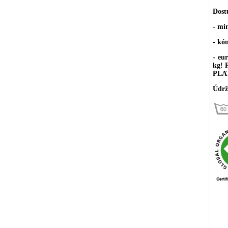
Dost
- mi
- kó
- eu
kg!
PLA
Údrž