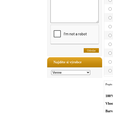
Najděte si výrobce
Popis 
100%
Vhod
Barv