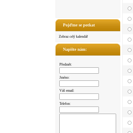
Pojďme se potkat
Zobraz celý kalendář
Napište nám:
Předmět:
Jméno:
Váš email:
Telefon: