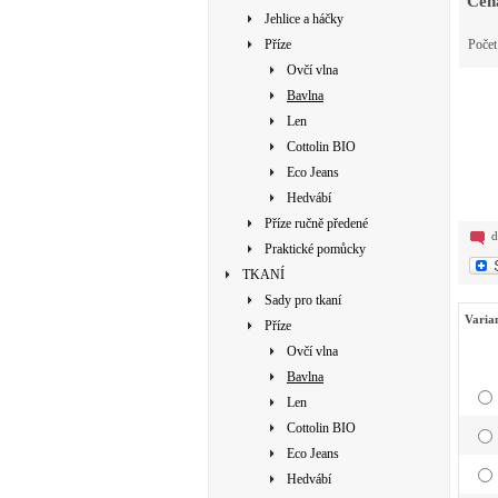
Cen
Jehlice a háčky
Příze
Poče
Ovčí vlna
Bavlna
Len
Cottolin BIO
Eco Jeans
Hedvábí
Příze ručně předené
d
Praktické pomůcky
TKANÍ
Sady pro tkaní
Varia
Příze
Ovčí vlna
Bavlna
Len
Cottolin BIO
Eco Jeans
Hedvábí