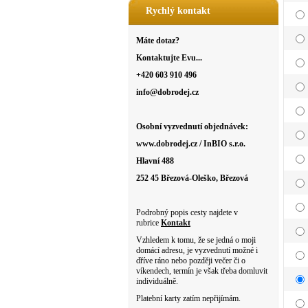
Rychlý kontakt
Máte dotaz?
Kontaktujte Evu...
+420 603 910 496
info@dobrodej.cz
Osobní vyzvednutí objednávek:
www.dobrodej.cz / InBIO s.r.o.
Hlavní 488
252 45 Březová-Oleško, Březová
Podrobný popis cesty najdete v
rubrice
Kontakt
Vzhledem k tomu, že se jedná o moji
domácí adresu, je vyzvednutí možné i
dříve ráno nebo později večer či o
víkendech, termín je však třeba domluvit
individuálně.
Platební karty zatím nepřijímám.