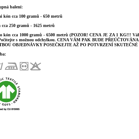
upná balení:
ni kón cca 100 gramů - 650 metrů
n cca 250 gramů - 1625 metrů
ro kón cca 1000 gramů - 6500 metrů (POZOR! CENA JE ZA 1 KG!!! Váha 
 Počítejte s možnou odchylkou. CENA VÁM PAK BUDE PŘEÚČTOV
TBOU OBJEDNÁVKY POSEČKEJTE AŽ PO POTVRZENÍ SKUTEČNÉ 
ba: