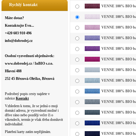
Rychlý kontakt
VENNE 100% BIO bavl
VENNE 100% BIO bavln
Máte dotaz?
Kontaktujte Evu...
VENNE 100% BIO bavln
+420 603 910 496
VENNE 100% BIO bavln
info@dobrodej.cz
VENNE 100% BIO bavl
Osobní vyzvednutí objednávek:
VENNE 100% BIO bavl
www.dobrodej.cz / InBIO s.r.o.
VENNE 100% BIO bavl
Hlavní 488
252 45 Březová-Oleško, Březová
VENNE 100% BIO bavln
VENNE 100% BIO bavl
Podrobný popis cesty najdete v
rubrice
Kontakt
VENNE 100% BIO bavl
Vzhledem k tomu, že se jedná o moji
domácí adresu, je vyzvednutí možné i
VENNE 100% BIO bavl
dříve ráno nebo později večer či o
víkendech, termín je však třeba domluvit
VENNE 100% BIO bavl
individuálně.
Platební karty zatím nepřijímám.
VENNE 100% BIO bavl