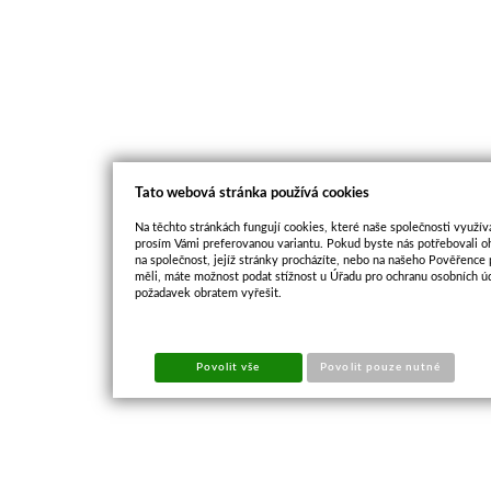
Tato webová stránka používá cookies
Na těchto stránkách fungují cookies, které naše společnosti využíva
prosím Vámi preferovanou variantu. Pokud byste nás potřebovali oh
na společnost, jejíž stránky procházíte, nebo na našeho Pověřence
měli, máte možnost podat stížnost u Úřadu pro ochranu osobních ú
požadavek obratem vyřešit.
Povolit vše
Povolit pouze nutné