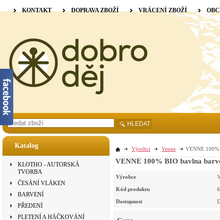
KONTAKT
DOPRAVA ZBOŽÍ
VRÁCENÍ ZBOŽÍ
OBC
HLEDAT
Katalog
Výrobci
Venne
VENNE 100% BI
VENNE 100% BIO bavlna barvená
KLOTHO - AUTORSKÁ
TVORBA
Výrobce
V
ČESÁNÍ VLÁKEN
Kód produktu
6
BARVENÍ
Dostupnost
D
PŘEDENÍ
PLETENÍ A HÁČKOVÁNÍ