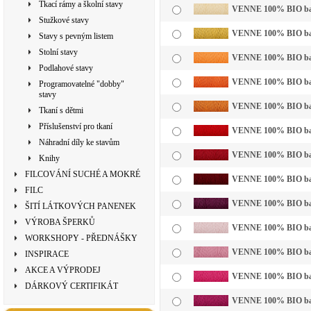
Tkací rámy a školní stavy
VENNE 100% BIO bavln
Stužkové stavy
VENNE 100% BIO bavl
Stavy s pevným listem
Stolní stavy
VENNE 100% BIO bavln
Podlahové stavy
VENNE 100% BIO bavl
Programovatelné "dobby"
stavy
VENNE 100% BIO bavl
Tkaní s dětmi
Příslušenství pro tkaní
VENNE 100% BIO bavl
Náhradní díly ke stavům
VENNE 100% BIO bavl
Knihy
FILCOVÁNÍ SUCHÉ A MOKRÉ
VENNE 100% BIO bavl
FILC
VENNE 100% BIO bavl
ŠITÍ LÁTKOVÝCH PANENEK
VÝROBA ŠPERKŮ
VENNE 100% BIO bavln
WORKSHOPY - PŘEDNÁŠKY
VENNE 100% BIO bavl
INSPIRACE
AKCE A VÝPRODEJ
VENNE 100% BIO bavl
DÁRKOVÝ CERTIFIKÁT
VENNE 100% BIO bavl