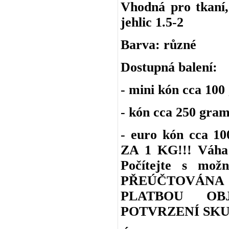
Vhodná pro tkaní, 
jehlic 1.5-2
Barva: různé
Dostupná balení:
- mini kón cca 100
- kón cca 250 gra
- euro kón cca 
ZA 1 KG!!! Váha 
Počítejte s m
PŘEÚČTOVÁNA
PLATBOU OB
POTVRZENÍ SKU