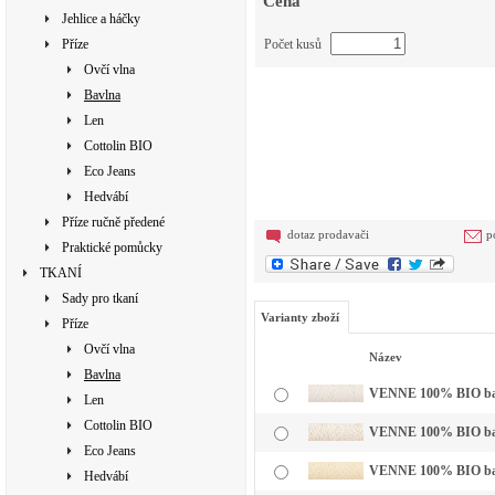
Cena
Jehlice a háčky
Příze
Počet kusů
Ovčí vlna
Bavlna
Len
Cottolin BIO
Eco Jeans
Hedvábí
Příze ručně předené
dotaz prodavači
p
Praktické pomůcky
TKANÍ
Sady pro tkaní
Varianty zboží
Příze
Ovčí vlna
Název
Bavlna
VENNE 100% BIO bavln
Len
Cottolin BIO
VENNE 100% BIO bavl
Eco Jeans
VENNE 100% BIO bavl
Hedvábí