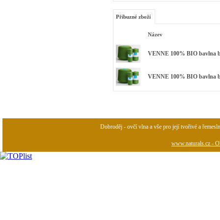
Příbuzné zboží
Název
VENNE 100% BIO bavlna bar
VENNE 100% BIO bavlna barv
Dobroděj - ovčí vlna a vše pro její tvořivé a řemesl
www.naturals.cz - Ob