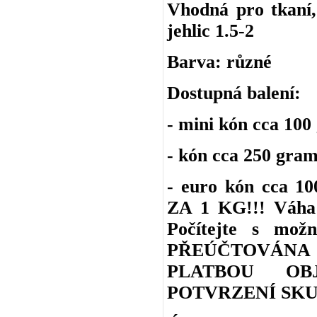
Vhodná pro tkaní, 
jehlic 1.5-2
Barva: různé
Dostupná balení:
- mini kón cca 100
- kón cca 250 gra
- euro kón cca 
ZA 1 KG!!! Váha 
Počítejte s m
PŘEÚČTOVÁNA
PLATBOU OB
POTVRZENÍ SKU