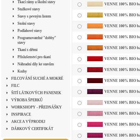
Tkací rámy a školní stavy
VENNE 100% BIO bavln
Stužkové stavy
VENNE 100% BIO bavl
Stavy s pevným listem
Stolní stavy
VENNE 100% BIO bavln
Podlahové stavy
VENNE 100% BIO bavl
Programovatelné "dobby"
stavy
VENNE 100% BIO bavl
Tkaní s dětmi
Příslušenství pro tkaní
VENNE 100% BIO bavl
Náhradní díly ke stavům
VENNE 100% BIO bavl
Knihy
FILCOVÁNÍ SUCHÉ A MOKRÉ
VENNE 100% BIO bavl
FILC
VENNE 100% BIO bavl
ŠITÍ LÁTKOVÝCH PANENEK
VÝROBA ŠPERKŮ
VENNE 100% BIO bavln
WORKSHOPY - PŘEDNÁŠKY
VENNE 100% BIO bavl
INSPIRACE
AKCE A VÝPRODEJ
VENNE 100% BIO bavl
DÁRKOVÝ CERTIFIKÁT
VENNE 100% BIO bavl