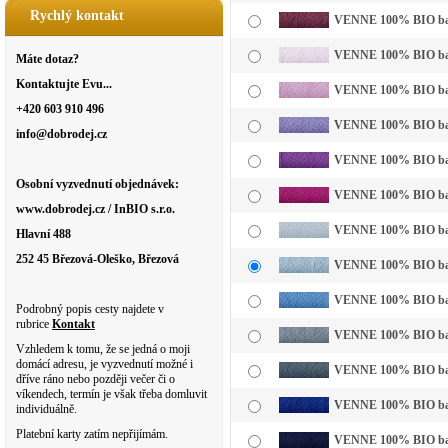
Rychlý kontakt
VENNE 100% BIO bavl
VENNE 100% BIO bavln
Máte dotaz?
Kontaktujte Evu...
VENNE 100% BIO bavln
+420 603 910 496
VENNE 100% BIO bavln
info@dobrodej.cz
VENNE 100% BIO bavl
Osobní vyzvednutí objednávek:
VENNE 100% BIO bavl
www.dobrodej.cz / InBIO s.r.o.
VENNE 100% BIO bavl
Hlavní 488
252 45 Březová-Oleško, Březová
VENNE 100% BIO bavln
VENNE 100% BIO bavl
Podrobný popis cesty najdete v
rubrice
Kontakt
VENNE 100% BIO bavl
Vzhledem k tomu, že se jedná o moji
domácí adresu, je vyzvednutí možné i
VENNE 100% BIO bavl
dříve ráno nebo později večer či o
víkendech, termín je však třeba domluvit
VENNE 100% BIO bavl
individuálně.
Platební karty zatím nepřijímám.
VENNE 100% BIO bavl