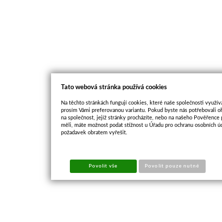
Tato webová stránka používá cookies
Na těchto stránkách fungují cookies, které naše společnosti využíva
prosím Vámi preferovanou variantu. Pokud byste nás potřebovali oh
na společnost, jejíž stránky procházíte, nebo na našeho Pověřence
měli, máte možnost podat stížnost u Úřadu pro ochranu osobních ú
požadavek obratem vyřešit.
Povolit vše
Povolit pouze nutné