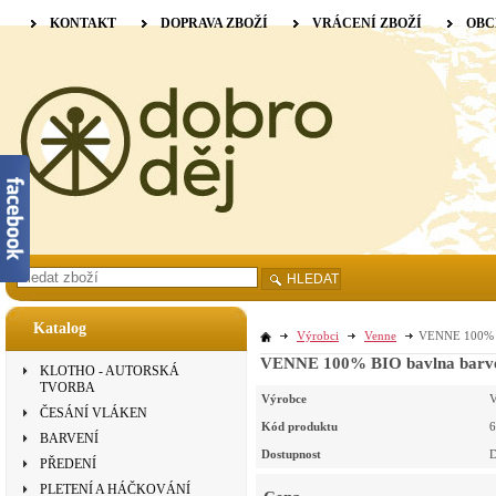
KONTAKT
DOPRAVA ZBOŽÍ
VRÁCENÍ ZBOŽÍ
OBC
HLEDAT
Katalog
Výrobci
Venne
VENNE 100% BI
VENNE 100% BIO bavlna barvená
KLOTHO - AUTORSKÁ
TVORBA
Výrobce
V
ČESÁNÍ VLÁKEN
Kód produktu
6
BARVENÍ
Dostupnost
D
PŘEDENÍ
PLETENÍ A HÁČKOVÁNÍ