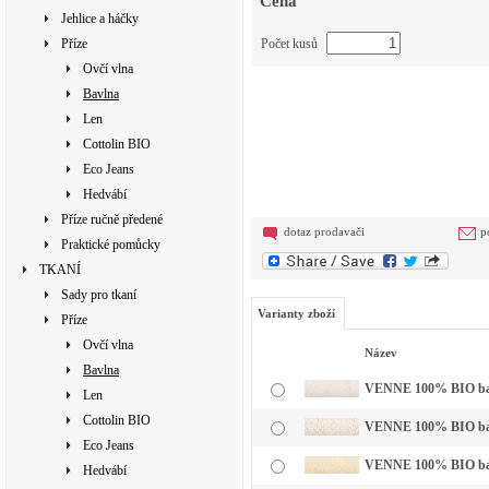
Cena
Jehlice a háčky
Příze
Počet kusů
Ovčí vlna
Bavlna
Len
Cottolin BIO
Eco Jeans
Hedvábí
Příze ručně předené
dotaz prodavači
p
Praktické pomůcky
TKANÍ
Sady pro tkaní
Varianty zboží
Příze
Ovčí vlna
Název
Bavlna
VENNE 100% BIO bavln
Len
Cottolin BIO
VENNE 100% BIO bavl
Eco Jeans
VENNE 100% BIO bavl
Hedvábí