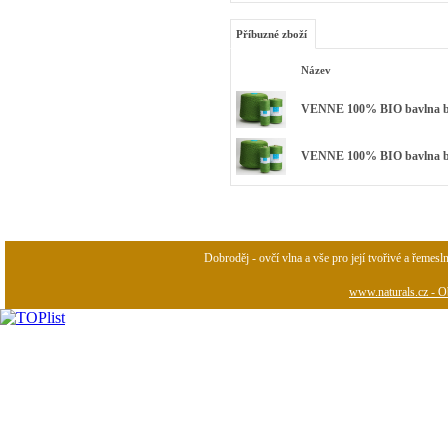
Příbuzné zboží
Název
VENNE 100% BIO bavlna bar
VENNE 100% BIO bavlna barv
Dobroděj - ovčí vlna a vše pro její tvořivé a řemesl
www.naturals.cz - Ob