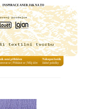
INSPIRACE ANEB JAK NA TO
ník není přihlášen
Nákupní košík
strovat se
|
Přihlásit se
|
Můj účet
žádné položky