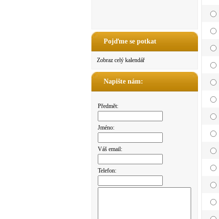
Pojďme se potkat
Zobraz celý kalendář
Napište nám:
Předmět:
Jméno:
Váš email:
Telefon: