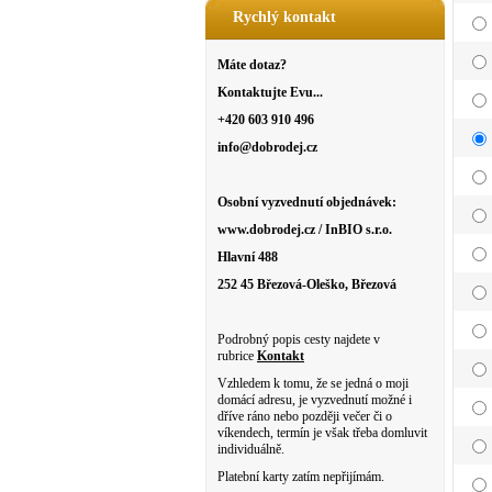
Rychlý kontakt
Máte dotaz?
Kontaktujte Evu...
+420 603 910 496
info@dobrodej.cz
Osobní vyzvednutí objednávek:
www.dobrodej.cz / InBIO s.r.o.
Hlavní 488
252 45 Březová-Oleško, Březová
Podrobný popis cesty najdete v
rubrice
Kontakt
Vzhledem k tomu, že se jedná o moji
domácí adresu, je vyzvednutí možné i
dříve ráno nebo později večer či o
víkendech, termín je však třeba domluvit
individuálně.
Platební karty zatím nepřijímám.