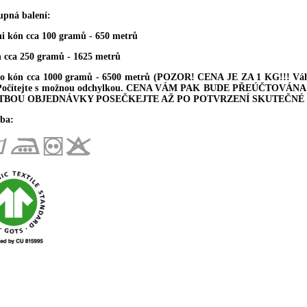
upná balení:
ni kón cca 100 gramů - 650 metrů
n cca 250 gramů - 1625 metrů
ro kón cca 1000 gramů - 6500 metrů (POZOR! CENA JE ZA 1 KG!!! Váha 
 Počítejte s možnou odchylkou. CENA VÁM PAK BUDE PŘEÚČTOV
TBOU OBJEDNÁVKY POSEČKEJTE AŽ PO POTVRZENÍ SKUTEČNÉ 
ba: