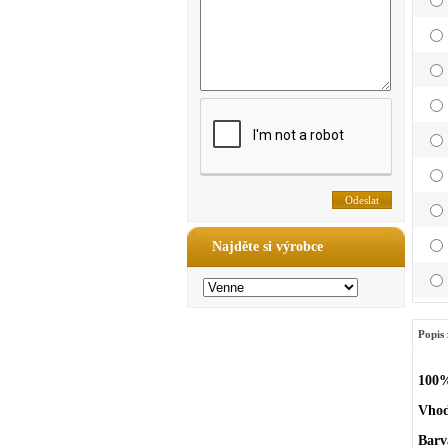
Najděte si výrobce
Popis 
100%
Vhod
Barv