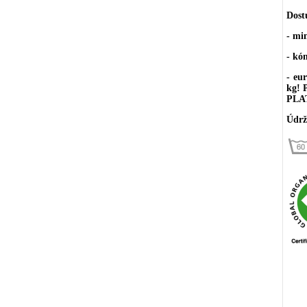
Dost
- mi
- kó
- eu
kg!
PLA
Údrž