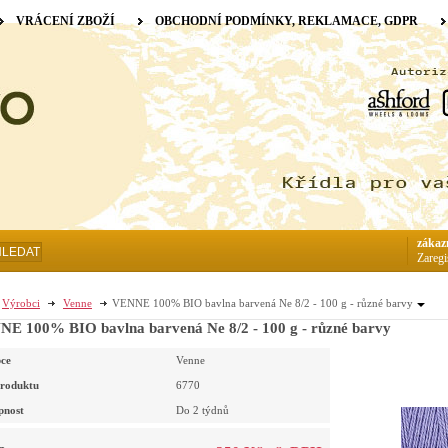
VRÁCENÍ ZBOŽÍ
OBCHODNÍ PODMÍNKY, REKLAMACE, GDPR
zákaz
HLEDAT
Zaregi
Výrobci
Venne
VENNE 100% BIO bavlna barvená Ne 8/2 - 100 g - různé barvy
E 100% BIO bavlna barvená Ne 8/2 - 100 g - různé barvy
ce
Venne
roduktu
6770
pnost
Do 2 týdnů