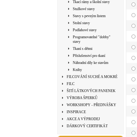
Tkací rámy a školní stavy
Stužkové stavy
Stavy s pevným listem
Stolní stavy
Podlahové stavy
Programovatelné "dobby"
stavy
Tkaní s dětmi
Příslušenství pro tkaní
Náhradní díly ke stavům
Knihy
FILCOVÁNÍ SUCHÉ A MOKRÉ
FILC
ŠITÍ LÁTKOVÝCH PANENEK
VÝROBA ŠPERKŮ
WORKSHOPY - PŘEDNÁŠKY
INSPIRACE
AKCE A VÝPRODEJ
DÁRKOVÝ CERTIFIKÁT