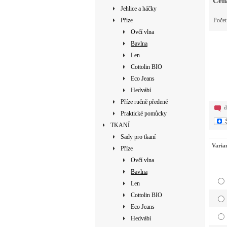
Cen
Jehlice a háčky
Příze
Poče
Ovčí vlna
Bavlna
Len
Cottolin BIO
Eco Jeans
Hedvábí
Příze ručně předené
d
Praktické pomůcky
TKANÍ
Sady pro tkaní
Varia
Příze
Ovčí vlna
Bavlna
Len
Cottolin BIO
Eco Jeans
Hedvábí