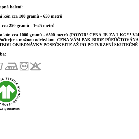
upná balení:
ni kón cca 100 gramů - 650 metrů
n cca 250 gramů - 1625 metrů
ro kón cca 1000 gramů - 6500 metrů (POZOR! CENA JE ZA 1 KG!!! Váha 
 Počítejte s možnou odchylkou. CENA VÁM PAK BUDE PŘEÚČTOV
TBOU OBJEDNÁVKY POSEČKEJTE AŽ PO POTVRZENÍ SKUTEČNÉ 
ba: