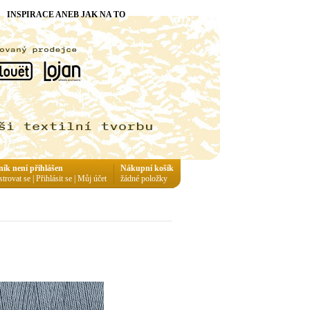
INSPIRACE ANEB JAK NA TO
ník není přihlášen
Nákupní košík
strovat se
|
Přihlásit se
|
Můj účet
žádné položky