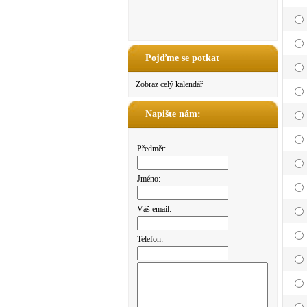
Pojďme se potkat
Zobraz celý kalendář
Napište nám:
Předmět:
Jméno:
Váš email:
Telefon: