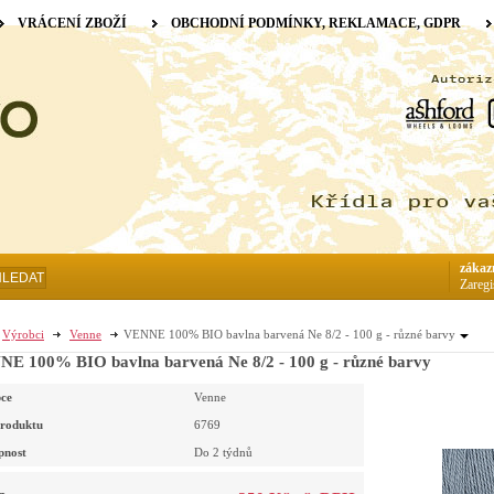
VRÁCENÍ ZBOŽÍ
OBCHODNÍ PODMÍNKY, REKLAMACE, GDPR
zákaz
HLEDAT
Zaregi
Výrobci
Venne
VENNE 100% BIO bavlna barvená Ne 8/2 - 100 g - různé barvy
E 100% BIO bavlna barvená Ne 8/2 - 100 g - různé barvy
ce
Venne
roduktu
6769
pnost
Do 2 týdnů