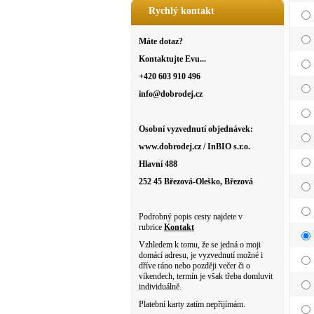
Rychlý kontakt
Máte dotaz?
Kontaktujte Evu...
+420 603 910 496
info@dobrodej.cz
Osobní vyzvednutí objednávek:
www.dobrodej.cz / InBIO s.r.o.
Hlavní 488
252 45 Březová-Oleško, Březová
Podrobný popis cesty najdete v
rubrice
Kontakt
Vzhledem k tomu, že se jedná o moji
domácí adresu, je vyzvednutí možné i
dříve ráno nebo později večer či o
víkendech, termín je však třeba domluvit
individuálně.
Platební karty zatím nepřijímám.