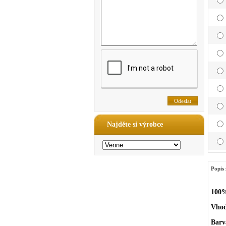
Najděte si výrobce
Popis 
100%
Vhod
Barv