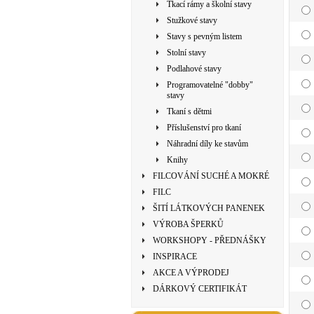
Tkací rámy a školní stavy
Stužkové stavy
Stavy s pevným listem
Stolní stavy
Podlahové stavy
Programovatelné "dobby"
stavy
Tkaní s dětmi
Příslušenství pro tkaní
Náhradní díly ke stavům
Knihy
FILCOVÁNÍ SUCHÉ A MOKRÉ
FILC
ŠITÍ LÁTKOVÝCH PANENEK
VÝROBA ŠPERKŮ
WORKSHOPY - PŘEDNÁŠKY
INSPIRACE
AKCE A VÝPRODEJ
DÁRKOVÝ CERTIFIKÁT