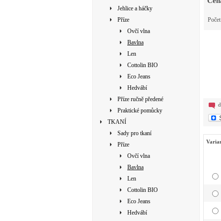
Cen
Jehlice a háčky
Příze
Poče
Ovčí vlna
Bavlna
Len
Cottolin BIO
Eco Jeans
Hedvábí
Příze ručně předené
d
Praktické pomůcky
TKANÍ
Sady pro tkaní
Varia
Příze
Ovčí vlna
Bavlna
Len
Cottolin BIO
Eco Jeans
Hedvábí