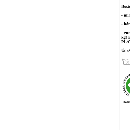
Dost
- mi
- kó
- eu
kg!
PLA
Údrž