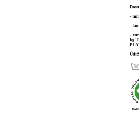
Dost
- mi
- kó
- eu
kg!
PLA
Údrž