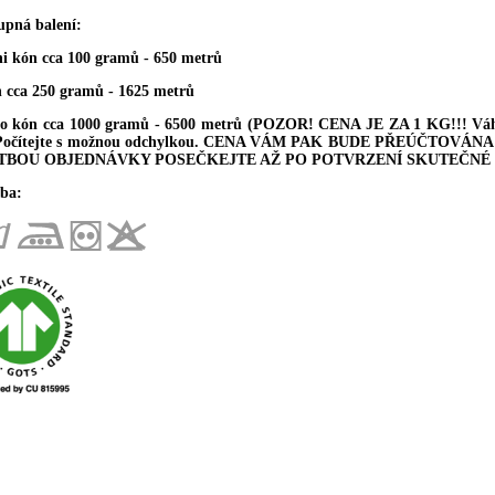
upná balení:
ni kón cca 100 gramů - 650 metrů
n cca 250 gramů - 1625 metrů
ro kón cca 1000 gramů - 6500 metrů (POZOR! CENA JE ZA 1 KG!!! Váha 
 Počítejte s možnou odchylkou. CENA VÁM PAK BUDE PŘEÚČTOV
TBOU OBJEDNÁVKY POSEČKEJTE AŽ PO POTVRZENÍ SKUTEČNÉ 
ba: