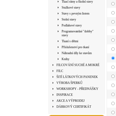
Tkací rámy a školní stavy
Stužkové stavy
Stavy s pevným listem
Stolní stavy
Podlahové stavy
Programovatelné "dobby"
stavy
Tkaní s dětmi
Příslušenství pro tkaní
Náhradní díly ke stavům
Knihy
FILCOVÁNÍ SUCHÉ A MOKRÉ
FILC
ŠITÍ LÁTKOVÝCH PANENEK
VÝROBA ŠPERKŮ
WORKSHOPY - PŘEDNÁŠKY
INSPIRACE
AKCE A VÝPRODEJ
DÁRKOVÝ CERTIFIKÁT