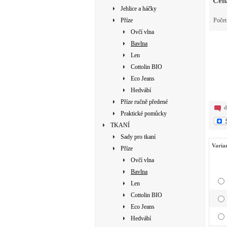
Cen
Jehlice a háčky
Příze
Poče
Ovčí vlna
Bavlna
Len
Cottolin BIO
Eco Jeans
Hedvábí
Příze ručně předené
d
Praktické pomůcky
TKANÍ
Sady pro tkaní
Varia
Příze
Ovčí vlna
Bavlna
Len
Cottolin BIO
Eco Jeans
Hedvábí