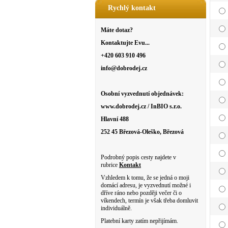
Rychlý kontakt
Máte dotaz?
Kontaktujte Evu...
+420 603 910 496
info@dobrodej.cz
Osobní vyzvednutí objednávek:
www.dobrodej.cz / InBIO s.r.o.
Hlavní 488
252 45 Březová-Oleško, Březová
Podrobný popis cesty najdete v
rubrice
Kontakt
Vzhledem k tomu, že se jedná o moji
domácí adresu, je vyzvednutí možné i
dříve ráno nebo později večer či o
víkendech, termín je však třeba domluvit
individuálně.
Platební karty zatím nepřijímám.