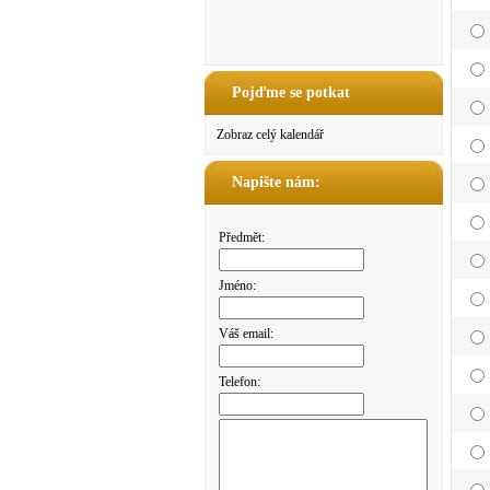
Pojďme se potkat
Zobraz celý kalendář
Napište nám:
Předmět:
Jméno:
Váš email:
Telefon: