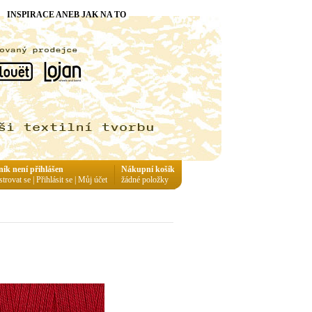
INSPIRACE ANEB JAK NA TO
ník není přihlášen
Nákupní košík
strovat se
|
Přihlásit se
|
Můj účet
žádné položky