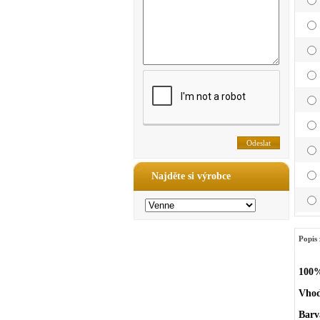
Najděte si výrobce
Popis 
100%
Vhod
Barv