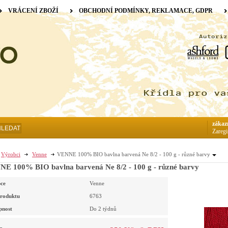
VRÁCENÍ ZBOŽÍ
OBCHODNÍ PODMÍNKY, REKLAMACE, GDPR
zákaz
HLEDAT
Zaregi
Výrobci
Venne
VENNE 100% BIO bavlna barvená Ne 8/2 - 100 g - různé barvy
E 100% BIO bavlna barvená Ne 8/2 - 100 g - různé barvy
ce
Venne
roduktu
6763
pnost
Do 2 týdnů