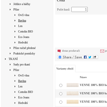
Cena
Jehlice a háčky
Příze
Počet kusů
Ovčí vlna
Bavlna
Len
Cottolin BIO
Eco Jeans
Hedvábí
Příze ručně předené
dotaz prodavači
p
Praktické pomůcky
TKANÍ
Sady pro tkaní
Varianty zboží
Příze
Ovčí vlna
Název
Bavlna
VENNE 100% BIO bavln
Len
Cottolin BIO
VENNE 100% BIO bavl
Eco Jeans
VENNE 100% BIO bavl
Hedvábí