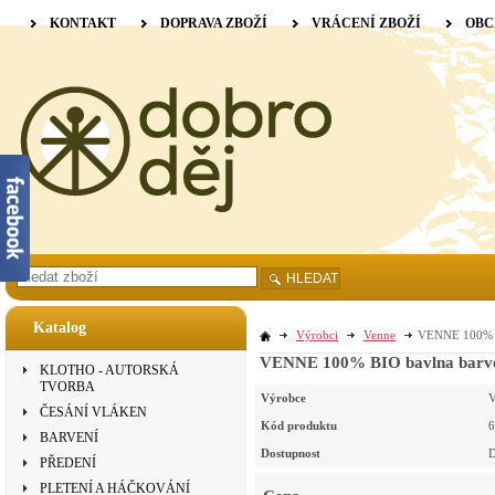
KONTAKT
DOPRAVA ZBOŽÍ
VRÁCENÍ ZBOŽÍ
OBC
HLEDAT
Katalog
Výrobci
Venne
VENNE 100% BI
VENNE 100% BIO bavlna barvená
KLOTHO - AUTORSKÁ
TVORBA
Výrobce
V
ČESÁNÍ VLÁKEN
Kód produktu
6
BARVENÍ
Dostupnost
D
PŘEDENÍ
PLETENÍ A HÁČKOVÁNÍ