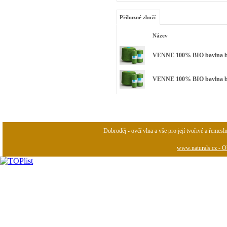
Příbuzné zboží
Název
VENNE 100% BIO bavlna bar
VENNE 100% BIO bavlna barv
Dobroděj - ovčí vlna a vše pro její tvořivé a řemesl
www.naturals.cz - Ob