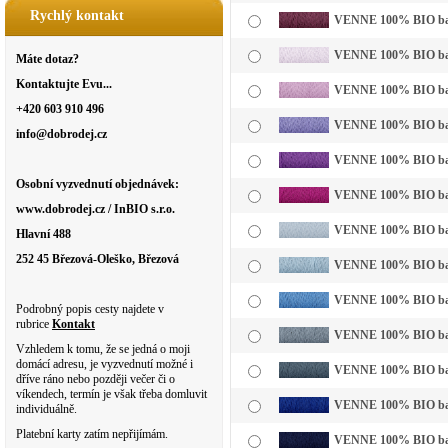
Rychlý kontakt
VENNE 100% BIO bavl
VENNE 100% BIO bavln
Máte dotaz?
Kontaktujte Evu...
VENNE 100% BIO bavln
+420 603 910 496
VENNE 100% BIO bavln
info@dobrodej.cz
VENNE 100% BIO bavl
Osobní vyzvednutí objednávek:
VENNE 100% BIO bavl
www.dobrodej.cz / InBIO s.r.o.
VENNE 100% BIO bavl
Hlavní 488
252 45 Březová-Oleško, Březová
VENNE 100% BIO bavln
VENNE 100% BIO bavl
Podrobný popis cesty najdete v
rubrice
Kontakt
VENNE 100% BIO bavl
Vzhledem k tomu, že se jedná o moji
domácí adresu, je vyzvednutí možné i
VENNE 100% BIO bavl
dříve ráno nebo později večer či o
víkendech, termín je však třeba domluvit
VENNE 100% BIO bavl
individuálně.
Platební karty zatím nepřijímám.
VENNE 100% BIO bavl