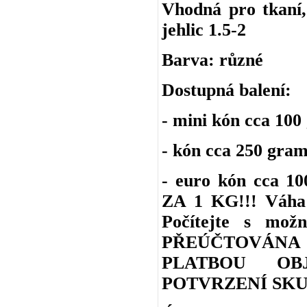
Vhodná pro tkaní, 
jehlic 1.5-2
Barva: různé
Dostupná balení:
- mini kón cca 100
- kón cca 250 gra
- euro kón cca 
ZA 1 KG!!! Váha 
Počítejte s m
PŘEÚČTOVÁNA
PLATBOU OB
POTVRZENÍ SKU