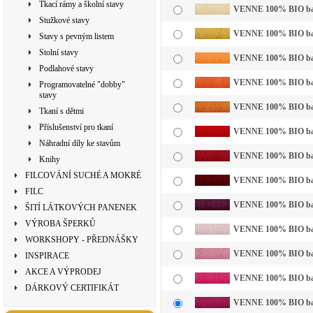
Tkací rámy a školní stavy
VENNE 100% BIO bavln
Stužkové stavy
VENNE 100% BIO bavl
Stavy s pevným listem
Stolní stavy
VENNE 100% BIO bavln
Podlahové stavy
VENNE 100% BIO bavl
Programovatelné "dobby"
stavy
VENNE 100% BIO bavl
Tkaní s dětmi
Příslušenství pro tkaní
VENNE 100% BIO bavl
Náhradní díly ke stavům
VENNE 100% BIO bavl
Knihy
FILCOVÁNÍ SUCHÉ A MOKRÉ
VENNE 100% BIO bavl
FILC
VENNE 100% BIO bavl
ŠITÍ LÁTKOVÝCH PANENEK
VÝROBA ŠPERKŮ
VENNE 100% BIO bavln
WORKSHOPY - PŘEDNÁŠKY
VENNE 100% BIO bavl
INSPIRACE
AKCE A VÝPRODEJ
VENNE 100% BIO bavl
DÁRKOVÝ CERTIFIKÁT
VENNE 100% BIO bavl