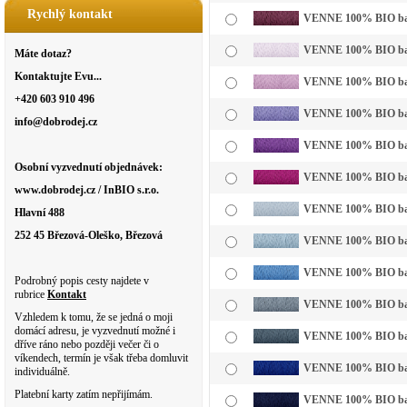
Rychlý kontakt
VENNE 100% BIO bavl
VENNE 100% BIO bavln
Máte dotaz?
Kontaktujte Evu...
VENNE 100% BIO bavln
+420 603 910 496
VENNE 100% BIO bavln
info@dobrodej.cz
VENNE 100% BIO bavl
Osobní vyzvednutí objednávek:
VENNE 100% BIO bavl
www.dobrodej.cz / InBIO s.r.o.
VENNE 100% BIO bavl
Hlavní 488
252 45 Březová-Oleško, Březová
VENNE 100% BIO bavln
VENNE 100% BIO bavl
Podrobný popis cesty najdete v
rubrice
Kontakt
VENNE 100% BIO bavl
Vzhledem k tomu, že se jedná o moji
domácí adresu, je vyzvednutí možné i
VENNE 100% BIO bavl
dříve ráno nebo později večer či o
víkendech, termín je však třeba domluvit
VENNE 100% BIO bavl
individuálně.
Platební karty zatím nepřijímám.
VENNE 100% BIO bavl