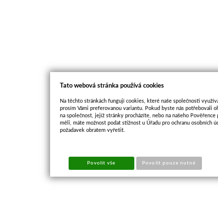
Tato webová stránka používá cookies
Na těchto stránkách fungují cookies, které naše společnosti využíva
prosím Vámi preferovanou variantu. Pokud byste nás potřebovali oh
na společnost, jejíž stránky procházíte, nebo na našeho Pověřence
měli, máte možnost podat stížnost u Úřadu pro ochranu osobních ú
požadavek obratem vyřešit.
Povolit vše
Povolit pouze nutné