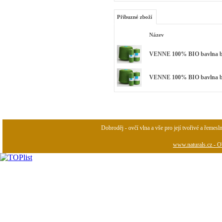
Příbuzné zboží
Název
VENNE 100% BIO bavlna bar
VENNE 100% BIO bavlna barv
Dobroděj - ovčí vlna a vše pro její tvořivé a řemesl
www.naturals.cz - Ob