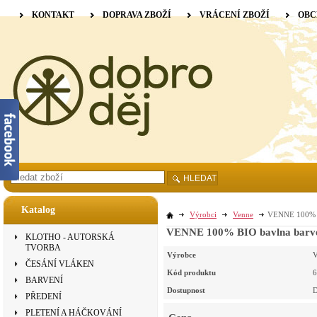
KONTAKT
DOPRAVA ZBOŽÍ
VRÁCENÍ ZBOŽÍ
OBC
HLEDAT
Katalog
Výrobci
Venne
VENNE 100% BI
VENNE 100% BIO bavlna barvená
KLOTHO - AUTORSKÁ
TVORBA
Výrobce
V
ČESÁNÍ VLÁKEN
Kód produktu
6
BARVENÍ
Dostupnost
D
PŘEDENÍ
PLETENÍ A HÁČKOVÁNÍ