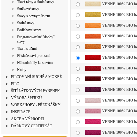
Tkací rámy a školní stavy
VENNE 100% BIO bavln
Stužkové stavy
VENNE 100% BIO bavl
Stavy s pevným listem
Stolní stavy
VENNE 100% BIO bavln
Podlahové stavy
VENNE 100% BIO bavl
Programovatelné "dobby"
stavy
VENNE 100% BIO bavl
Tkaní s dětmi
Příslušenství pro tkaní
VENNE 100% BIO bavl
Náhradní díly ke stavům
VENNE 100% BIO bavl
Knihy
FILCOVÁNÍ SUCHÉ A MOKRÉ
VENNE 100% BIO bavl
FILC
VENNE 100% BIO bavl
ŠITÍ LÁTKOVÝCH PANENEK
VÝROBA ŠPERKŮ
VENNE 100% BIO bavln
WORKSHOPY - PŘEDNÁŠKY
VENNE 100% BIO bavl
INSPIRACE
AKCE A VÝPRODEJ
VENNE 100% BIO bavl
DÁRKOVÝ CERTIFIKÁT
VENNE 100% BIO bavl