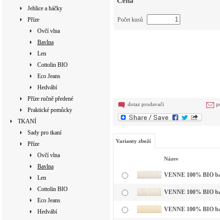
Cena
Jehlice a háčky
Příze
Počet kusů
Ovčí vlna
Bavlna
Len
Cottolin BIO
Eco Jeans
Hedvábí
Příze ručně předené
dotaz prodavači
p
Praktické pomůcky
TKANÍ
Sady pro tkaní
Varianty zboží
Příze
Ovčí vlna
Název
Bavlna
VENNE 100% BIO bavln
Len
Cottolin BIO
VENNE 100% BIO bavl
Eco Jeans
VENNE 100% BIO bavl
Hedvábí