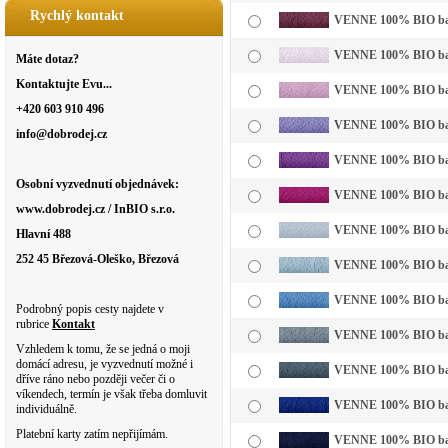
Rychlý kontakt
VENNE 100% BIO bavl
VENNE 100% BIO bavln
Máte dotaz?
Kontaktujte Evu...
VENNE 100% BIO bavln
+420 603 910 496
VENNE 100% BIO bavln
info@dobrodej.cz
VENNE 100% BIO bavl
Osobní vyzvednutí objednávek:
VENNE 100% BIO bavl
www.dobrodej.cz / InBIO s.r.o.
VENNE 100% BIO bavl
Hlavní 488
252 45 Březová-Oleško, Březová
VENNE 100% BIO bavln
VENNE 100% BIO bavl
Podrobný popis cesty najdete v
rubrice
Kontakt
VENNE 100% BIO bavl
Vzhledem k tomu, že se jedná o moji
domácí adresu, je vyzvednutí možné i
VENNE 100% BIO bavl
dříve ráno nebo později večer či o
víkendech, termín je však třeba domluvit
VENNE 100% BIO bavl
individuálně.
Platební karty zatím nepřijímám.
VENNE 100% BIO bavl