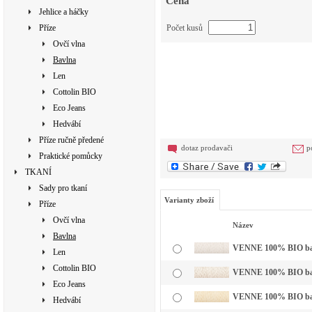
Cena
Jehlice a háčky
Příze
Počet kusů
Ovčí vlna
Bavlna
Len
Cottolin BIO
Eco Jeans
Hedvábí
Příze ručně předené
dotaz prodavači
p
Praktické pomůcky
TKANÍ
Sady pro tkaní
Varianty zboží
Příze
Ovčí vlna
Název
Bavlna
VENNE 100% BIO bavln
Len
Cottolin BIO
VENNE 100% BIO bavl
Eco Jeans
VENNE 100% BIO bavl
Hedvábí