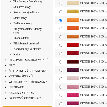
Tkací rámy a školní stavy
VENNE 100% BIO bavln
Stužkové stavy
VENNE 100% BIO bavl
Stavy s pevným listem
Stolní stavy
VENNE 100% BIO bavln
Podlahové stavy
VENNE 100% BIO bavl
Programovatelné "dobby"
stavy
VENNE 100% BIO bavl
Tkaní s dětmi
Příslušenství pro tkaní
VENNE 100% BIO bavl
Náhradní díly ke stavům
VENNE 100% BIO bavl
Knihy
FILCOVÁNÍ SUCHÉ A MOKRÉ
VENNE 100% BIO bavl
FILC
VENNE 100% BIO bavl
ŠITÍ LÁTKOVÝCH PANENEK
VÝROBA ŠPERKŮ
VENNE 100% BIO bavln
WORKSHOPY - PŘEDNÁŠKY
VENNE 100% BIO bavl
INSPIRACE
AKCE A VÝPRODEJ
VENNE 100% BIO bavl
DÁRKOVÝ CERTIFIKÁT
VENNE 100% BIO bavl