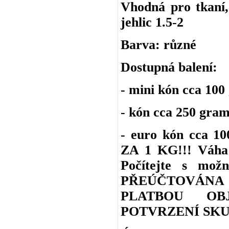
Vhodná pro tkaní, 
jehlic 1.5-2
Barva: různé
Dostupná balení:
- mini kón cca 100
- kón cca 250 gra
- euro kón cca 
ZA 1 KG!!! Váha 
Počítejte s m
PŘEÚČTOVÁNA
PLATBOU OB
POTVRZENÍ SKU