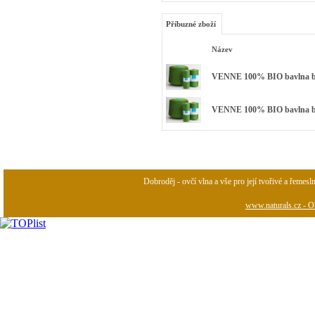
Příbuzné zboží
Název
VENNE 100% BIO bavlna bar
VENNE 100% BIO bavlna barv
Dobroděj - ovčí vlna a vše pro její tvořivé a řemesl
www.naturals.cz - Ob