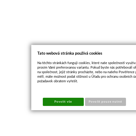
Tato webová stránka používá cookies
Na těchto stránkách fungují cookies, které naše společnosti využíva
prosím Vámi preferovanou variantu. Pokud byste nás potřebovali oh
na společnost, jejíž stránky procházíte, nebo na našeho Pověřence
měli, máte možnost podat stížnost u Úřadu pro ochranu osobních ú
požadavek obratem vyřešit.
Povolit vše
Povolit pouze nutné