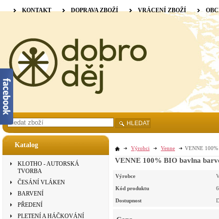
KONTAKT
DOPRAVA ZBOŽÍ
VRÁCENÍ ZBOŽÍ
OBC
HLEDAT
Katalog
Výrobci
Venne
VENNE 100% BI
VENNE 100% BIO bavlna barvená
KLOTHO - AUTORSKÁ
TVORBA
Výrobce
V
ČESÁNÍ VLÁKEN
Kód produktu
6
BARVENÍ
Dostupnost
D
PŘEDENÍ
PLETENÍ A HÁČKOVÁNÍ