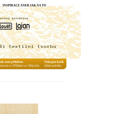
INSPIRACE ANEB JAK NA TO
ník není přihlášen
Nákupní košík
strovat se
|
Přihlásit se
|
Můj účet
žádné položky