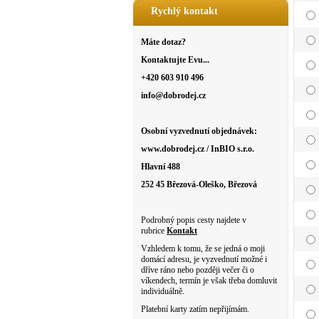
Rychlý kontakt
Máte dotaz?
Kontaktujte Evu...
+420 603 910 496
info@dobrodej.cz
Osobní vyzvednutí objednávek:
www.dobrodej.cz / InBIO s.r.o.
Hlavní 488
252 45 Březová-Oleško, Březová
Podrobný popis cesty najdete v
rubrice
Kontakt
Vzhledem k tomu, že se jedná o moji
domácí adresu, je vyzvednutí možné i
dříve ráno nebo později večer či o
víkendech, termín je však třeba domluvit
individuálně.
Platební karty zatím nepřijímám.