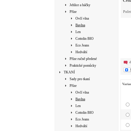
Cen
Jehlice a háčky
Příze
Poče
Ovčí vlna
Bavlna
Len
Cottolin BIO
Eco Jeans
Hedvábí
Příze ručně předené
d
Praktické pomůcky
TKANÍ
Sady pro tkaní
Varia
Příze
Ovčí vlna
Bavlna
Len
Cottolin BIO
Eco Jeans
Hedvábí