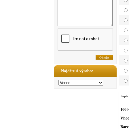
Najděte si výrobce
Popis 
100%
Vhod
Barv