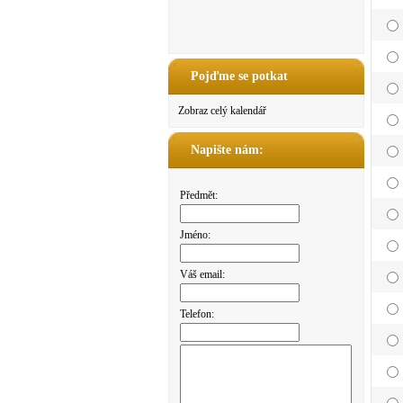
Pojďme se potkat
Zobraz celý kalendář
Napište nám:
Předmět:
Jméno:
Váš email:
Telefon: