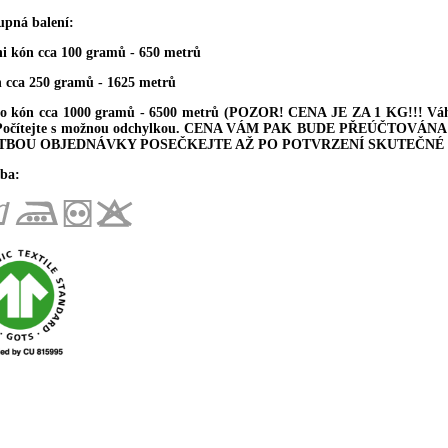
upná balení:
ni kón cca 100 gramů - 650 metrů
n cca 250 gramů - 1625 metrů
ro kón cca 1000 gramů - 6500 metrů (POZOR! CENA JE ZA 1 KG!!! Váha 
 Počítejte s možnou odchylkou. CENA VÁM PAK BUDE PŘEÚČTOV
TBOU OBJEDNÁVKY POSEČKEJTE AŽ PO POTVRZENÍ SKUTEČNÉ 
ba: