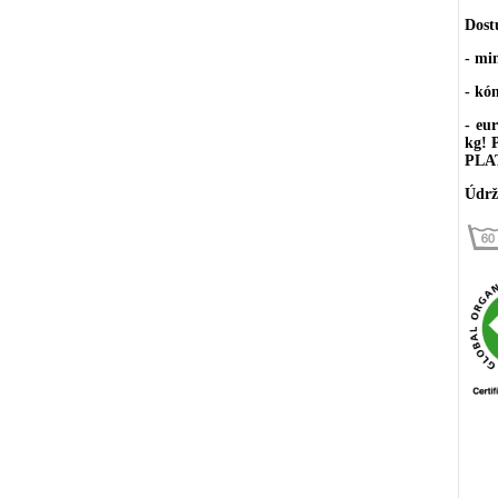
Dost
- mi
- kó
- eu
kg!
PLA
Údrž