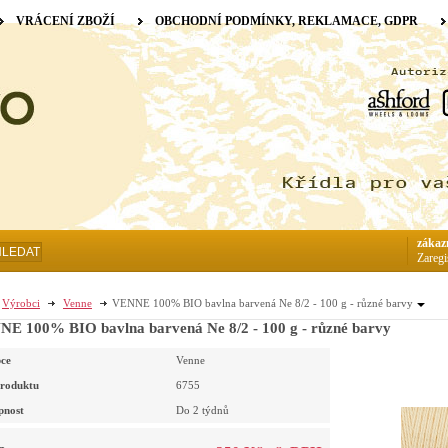
VRÁCENÍ ZBOŽÍ
OBCHODNÍ PODMÍNKY, REKLAMACE, GDPR
zákaz
HLEDAT
Zaregi
Výrobci
Venne
VENNE 100% BIO bavlna barvená Ne 8/2 - 100 g - různé barvy
E 100% BIO bavlna barvená Ne 8/2 - 100 g - různé barvy
ce
Venne
roduktu
6755
pnost
Do 2 týdnů