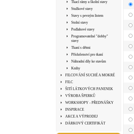
Tkací rámy a školní stavy
Stužkové stavy
Stavy s pevným listem
Stolní stavy
Podlahové stavy
Programovatelné "dobby"
stavy
Tkaní s dětmi
Příslušenství pro tkaní
Náhradní díly ke stavům
Knihy
FILCOVÁNÍ SUCHÉ A MOKRÉ
FILC
ŠITÍ LÁTKOVÝCH PANENEK
VÝROBA ŠPERKŮ
WORKSHOPY - PŘEDNÁŠKY
INSPIRACE
AKCE A VÝPRODEJ
DÁRKOVÝ CERTIFIKÁT