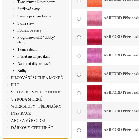
Tkací rámy a školní stavy
Stužkové stavy
Stavy s pevným listem
ASHFORD Příze bavlna
Stolní stavy
Podlahové stavy
ASHFORD Příze bavlna
Programovatelné "dobby"
stavy
Tkaní s dětmi
ASHFORD Příze bavlna
Příslušenství pro tkaní
Náhradní díly ke stavům
Knihy
ASHFORD Příze bavlna
FILCOVÁNÍ SUCHÉ A MOKRÉ
FILC
ŠITÍ LÁTKOVÝCH PANENEK
ASHFORD Příze bavlna
VÝROBA ŠPERKŮ
WORKSHOPY - PŘEDNÁŠKY
ASHFORD Příze bavlna
INSPIRACE
AKCE A VÝPRODEJ
DÁRKOVÝ CERTIFIKÁT
ASHFORD Příze bavlna