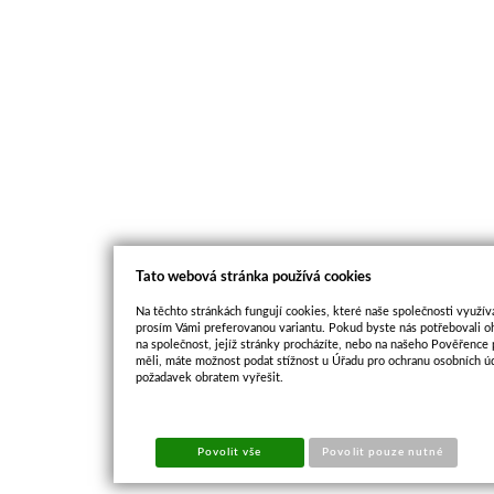
Tato webová stránka používá cookies
Na těchto stránkách fungují cookies, které naše společnosti využíva
prosím Vámi preferovanou variantu. Pokud byste nás potřebovali oh
na společnost, jejíž stránky procházíte, nebo na našeho Pověřence
měli, máte možnost podat stížnost u Úřadu pro ochranu osobních ú
požadavek obratem vyřešit.
Povolit vše
Povolit pouze nutné