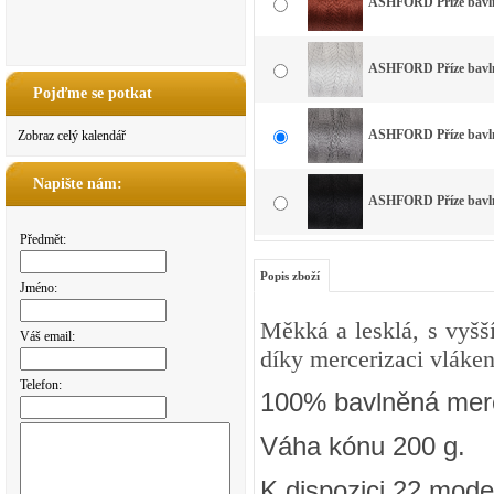
ASHFORD Příze bavlna
ASHFORD Příze bavlna
Pojďme se potkat
ASHFORD Příze bavlna
Zobraz celý kalendář
Napište nám:
ASHFORD Příze bavlna
Předmět:
Popis zboží
Jméno:
Měkká a lesklá, s vyšš
Váš email:
díky mercerizaci vláken
Telefon:
100% bavlněná merc
Váha kónu 200 g.
K dispozici 22 mode