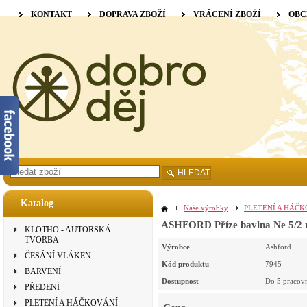
KONTAKT
DOPRAVA ZBOŽÍ
VRÁCENÍ ZBOŽÍ
OBC
HLEDAT
Katalog
Naše výrobky
PLETENÍ A HÁČ
ASHFORD Příze bavlna Ne 5/2 
KLOTHO - AUTORSKÁ
TVORBA
Výrobce
Ashford
ČESÁNÍ VLÁKEN
Kód produktu
7945
BARVENÍ
Dostupnost
Do 5 pracov
PŘEDENÍ
PLETENÍ A HÁČKOVÁNÍ