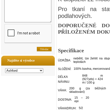
Pro tkaní na sta
podlahových.
DOPORUČENÉ DO
PŘÍLOŽENÉM DOKU
Specifikace
nebělit, lze žehlit na stu
Najděte si výrobce
ÚDRŽBA:
teplotách
100% bavlna, mercerovan
SLOŽENÍ:
848 m
DÉLKA
(927yds) = 424
NÁVINU:
m / 100 g
200 g (za běžných p
VÁHA:
skladování)
15 – 20
DOSTAVA:
epi
5/2
VÁHA/DRUH: