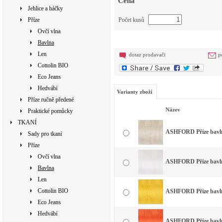
Cena
Jehlice a háčky
Příze
Počet kusů
Ovčí vlna
Bavlna
Len
dotaz prodavači
p
Cottolin BIO
Eco Jeans
Hedvábí
Varianty zboží
Příze ručně předené
Název
Praktické pomůcky
TKANÍ
ASHFORD Příze bavlna
Sady pro tkaní
Příze
Ovčí vlna
ASHFORD Příze bavlna
Bavlna
Len
Cottolin BIO
ASHFORD Příze bavlna
Eco Jeans
Hedvábí
ASHFORD Příze bavlna