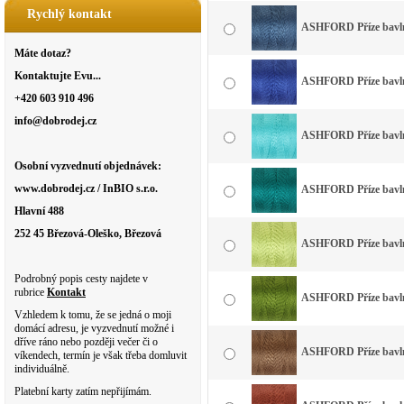
Rychlý kontakt
ASHFORD Příze bavln
Máte dotaz?
Kontaktujte Evu...
ASHFORD Příze bavlna
+420 603 910 496
info@dobrodej.cz
ASHFORD Příze bavlna
Osobní vyzvednutí objednávek:
www.dobrodej.cz / InBIO s.r.o.
ASHFORD Příze bavlna
Hlavní 488
252 45 Březová-Oleško, Březová
ASHFORD Příze bavlna
Podrobný popis cesty najdete v
rubrice
Kontakt
ASHFORD Příze bavlna
Vzhledem k tomu, že se jedná o moji
domácí adresu, je vyzvednutí možné i
dříve ráno nebo později večer či o
ASHFORD Příze bavln
víkendech, termín je však třeba domluvit
individuálně.
Platební karty zatím nepřijímám.