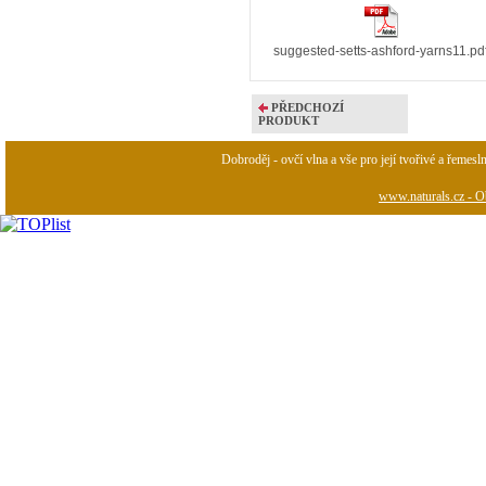
suggested-setts-ashford-yarns11.pd
PŘEDCHOZÍ
PRODUKT
Dobroděj - ovčí vlna a vše pro její tvořivé a řemesl
www.naturals.cz - Ob