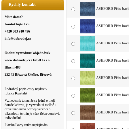
Rychlý kontakt
ASHFORD Příze bavln
Máte dotaz?
Kontaktujte Evu...
ASHFORD Příze bavlna
+420 603 910 496
info@dobrodej.cz
ASHFORD Příze bavlna
Osobní vyzvednutí objednávek:
www.dobrodej.cz / InBIO s.r.o.
ASHFORD Příze bavlna
Hlavní 488
252 45 Březová-Oleško, Březová
ASHFORD Příze bavlna
Podrobný popis cesty najdete v
rubrice
Kontakt
ASHFORD Příze bavlna
Vzhledem k tomu, že se jedná o moji
domácí adresu, je vyzvednutí možné i
dříve ráno nebo později večer či o
ASHFORD Příze bavln
víkendech, termín je však třeba domluvit
individuálně.
Platební karty zatím nepřijímám.