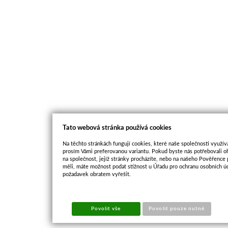
Tato webová stránka používá cookies
Na těchto stránkách fungují cookies, které naše společnosti využíva
prosím Vámi preferovanou variantu. Pokud byste nás potřebovali oh
na společnost, jejíž stránky procházíte, nebo na našeho Pověřence
měli, máte možnost podat stížnost u Úřadu pro ochranu osobních ú
požadavek obratem vyřešit.
Povolit vše
Povolit pouze nutné