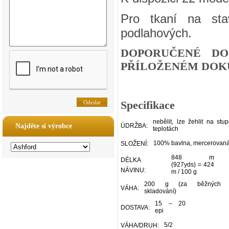
Pro tkaní na sta
podlahových.
DOPORUČENÉ DO
PŘÍLOŽENÉM DOKU
Specifikace
nebělit, lze žehlit na stu
Najděte si výrobce
ÚDRŽBA:
teplotách
100% bavlna, mercerovan
SLOŽENÍ:
848 m
DÉLKA
(927yds) = 424
NÁVINU:
m / 100 g
200 g (za běžných p
VÁHA:
skladování)
15 – 20
DOSTAVA:
epi
5/2
VÁHA/DRUH: