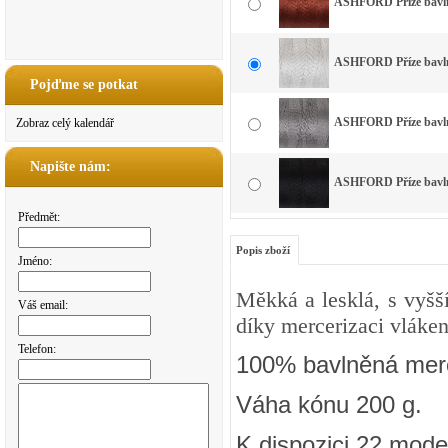
ASHFORD Příze bavlna
ASHFORD Příze bavlna
Pojďme se potkat
ASHFORD Příze bavlna
Zobraz celý kalendář
Napište nám:
ASHFORD Příze bavlna
Předmět:
Popis zboží
Jméno:
Měkká a lesklá, s vyšš
Váš email:
díky mercerizaci vláken
Telefon:
100% bavlněná merc
Váha kónu 200 g.
K dispozici 22 mode