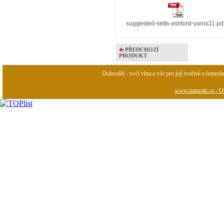
suggested-setts-ashford-yarns11.pd
PŘEDCHOZÍ
PRODUKT
Dobroděj - ovčí vlna a vše pro její tvořivé a řemesl
www.naturals.cz - Ob