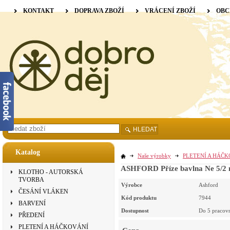
KONTAKT
DOPRAVA ZBOŽÍ
VRÁCENÍ ZBOŽÍ
OBC
HLEDAT
Katalog
Naše výrobky
PLETENÍ A HÁČ
ASHFORD Příze bavlna Ne 5/2 
KLOTHO - AUTORSKÁ
TVORBA
Výrobce
Ashford
ČESÁNÍ VLÁKEN
Kód produktu
7944
BARVENÍ
Dostupnost
Do 5 pracov
PŘEDENÍ
PLETENÍ A HÁČKOVÁNÍ