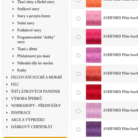
Tkací rámy a školní stavy
Stužkové stavy
Stavy s pevným listem
ASHFORD Příze bavlna
Stolní stavy
Podlahové stavy
ASHFORD Příze bavlna
Programovatelné "dobby"
stavy
Tkaní s dětmi
ASHFORD Příze bavlna
Příslušenství pro tkaní
Náhradní díly ke stavům
Knihy
ASHFORD Příze bavlna
FILCOVÁNÍ SUCHÉ A MOKRÉ
FILC
ŠITÍ LÁTKOVÝCH PANENEK
ASHFORD Příze bavlna
VÝROBA ŠPERKŮ
WORKSHOPY - PŘEDNÁŠKY
ASHFORD Příze bavlna
INSPIRACE
AKCE A VÝPRODEJ
DÁRKOVÝ CERTIFIKÁT
ASHFORD Příze bavlna