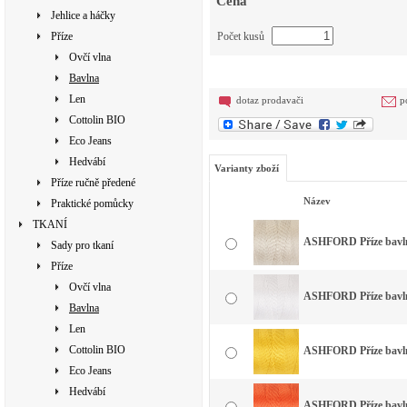
Cena
Jehlice a háčky
Příze
Počet kusů
Ovčí vlna
Bavlna
Len
dotaz prodavači
p
Cottolin BIO
Eco Jeans
Hedvábí
Varianty zboží
Příze ručně předené
Název
Praktické pomůcky
TKANÍ
ASHFORD Příze bavlna
Sady pro tkaní
Příze
Ovčí vlna
ASHFORD Příze bavlna
Bavlna
Len
Cottolin BIO
ASHFORD Příze bavlna
Eco Jeans
Hedvábí
ASHFORD Příze bavlna