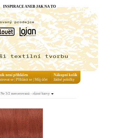
INSPIRACE ANEB JAK NA TO
ník není přihlášen
Nákupní košík
strovat se
|
Přihlásit se
|
Můj účet
žádné položky
Ne 5/2 mercerovaná - různé barvy