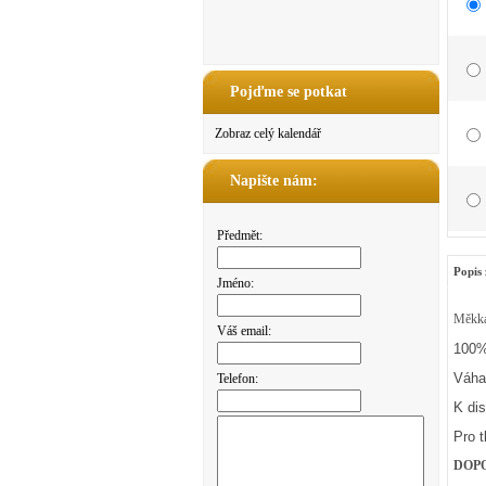
Pojďme se potkat
Zobraz celý kalendář
Napište nám:
Předmět:
Popis 
Jméno:
Měkká 
Váš email:
100%
Váha
Telefon:
K dis
Pro 
DOP