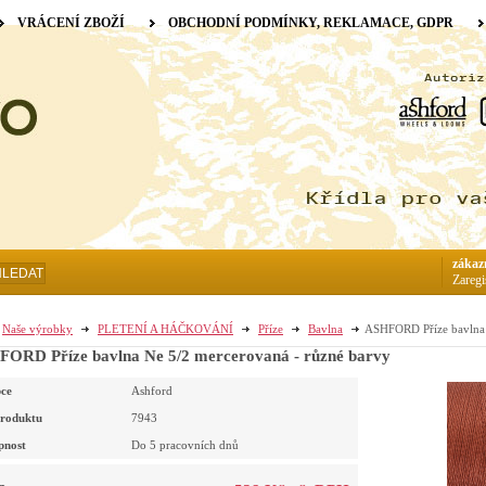
VRÁCENÍ ZBOŽÍ
OBCHODNÍ PODMÍNKY, REKLAMACE, GDPR
zákaz
HLEDAT
Zaregi
Naše výrobky
PLETENÍ A HÁČKOVÁNÍ
Příze
Bavlna
ASHFORD Příze bavlna 
ORD Příze bavlna Ne 5/2 mercerovaná - různé barvy
ce
Ashford
roduktu
7943
pnost
Do 5 pracovních dnů