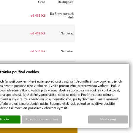
Cena
Dostupnost
Do 5 pracovních
od 489 Kč
dnů
od 489 Kč
Na dotaz
od 538 Kč
Na dotaz
tránka používá cookies
ch fungují cookies, které naše společnosti využívají. Jednotlivé typy cookies a jejich
naleznete popsané níže v tabulce. Zvolte prosím Vámi preferovanou variantu. Pokud
ovali ohledně výkonu vašich práv v souvislosti se zpracováním cookies kontaktovat,
m na společnost, jejíž stránky procházíte, nebo na našeho Pověřence pro ochranu
Pokud si myslíte, že s osobními údaji nenakládáme, jak bychom měli, máte možnost
 Úřadu pro ochranu osobních údajů. Budeme však rádi, pokud se nejdříve obrátíte
DALŠÍ
udeme tak moct Váš požadavek obratem vyřešit.
zné barvy
PRODUKT
it vše
Povolit pouze nutné
Nastavení
opu
Sun-shop