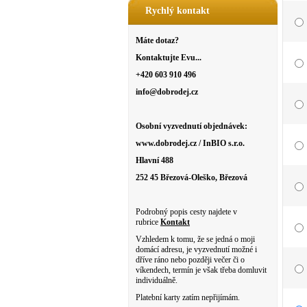
Rychlý kontakt
Máte dotaz?
Kontaktujte Evu...
+420 603 910 496
info@dobrodej.cz
Osobní vyzvednutí objednávek:
www.dobrodej.cz / InBIO s.r.o.
Hlavní 488
252 45 Březová-Oleško, Březová
Podrobný popis cesty najdete v
rubrice
Kontakt
Vzhledem k tomu, že se jedná o moji
domácí adresu, je vyzvednutí možné i
dříve ráno nebo později večer či o
víkendech, termín je však třeba domluvit
individuálně.
Platební karty zatím nepřijímám.