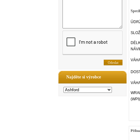
Speci
ÚDR
SLOŽ
DÉL
NÁVI
VÁHA
DOST
Najděte si výrobce
VÁHA
WRAP
(WPI)
Příbu