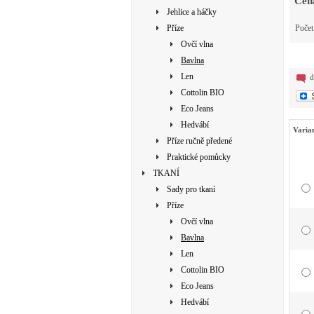
Cen
Jehlice a háčky
Příze
Poče
Ovčí vlna
Bavlna
Len
d
Cottolin BIO
Eco Jeans
Hedvábí
Varia
Příze ručně předené
Praktické pomůcky
TKANÍ
Sady pro tkaní
Příze
Ovčí vlna
Bavlna
Len
Cottolin BIO
Eco Jeans
Hedvábí