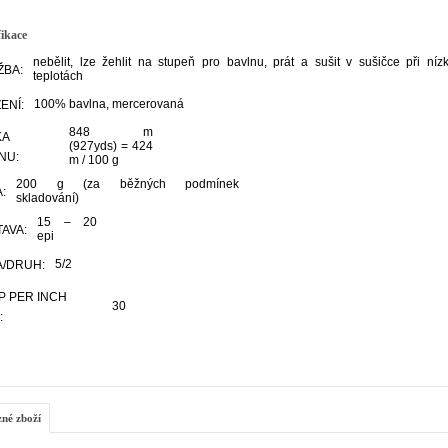
fikace
nebělit, lze žehlit na stupeň pro bavlnu, prát a sušit v sušičce při níz
ŽBA:
teplotách
100% bavlna, mercerovaná
ENÍ:
848 m
KA
(927yds) = 424
NU:
m / 100 g
200 g (za běžných podmínek
:
skladování)
15 – 20
AVA:
epi
5/2
/DRUH:
 PER INCH
30
:
zné zboží