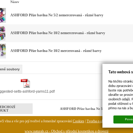
Název
ASHFORD Příze bavlna Ne 5/2 nemercerovaná - různé barvy
ASHFORD Příze bavlna Ne 10/2 nemercerovaná - různé barvy
ASHFORD Příze bavlna Ne 10/2 mercerovaná - různé barvy
žené soubory
Tato webová s
Na těchto stránká
dobu zpracování 
byste nás potřeb
ggested-setts-ashford-yarns11.pdf
obraťte se prosí
osobních údajů. 
podat stížnost u
EDCHOZÍ
přímo na nás a b
ASHFORD Příze bavlna Ne 5/2 mercerovaná - rů
DUKT
Povol
čí vlna a vše pro její tvořivé a řemeslné zpracování
Cookies
|
Tvorba e-shopu
-
pronájem e-sh
www.naturals.cz - Obchod s přírodní kosmetikou a drogerií