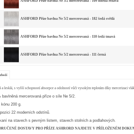
ASHFORD Příze bavlna Ne 5/2 mercerovaná - 109 hnědá rezavá
ASHFORD Příze bavlna Ne 5/2 mercerovaná - 182 šedá světlá
ASHFORD Příze bavlna Ne 5/2 mercerovaná - 110 šedá tmavá
ASHFORD Příze bavlna Ne 5/2 mercerovaná - 111 černá
zboží
a lesklá, s vyšší schopností absorpce a odolností vůči vysokým teplotám díky mercerizaci vlá
 bavlněná mercerovaná příze o síle Ne 5/2.
 kónu 200 g.
pozici 22 moderních odstínů.
tkaní na stavech s pevným listem, stavech stolních a podlahových.
ORUČENÉ DOSTAVY PRO PŘÍZE ASHRORD NAJDETE V PŘÍLOŽENÉM DOKUM