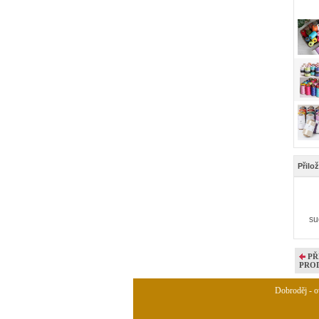
Přilo
su
PŘ
PRO
Dobroděj - ov