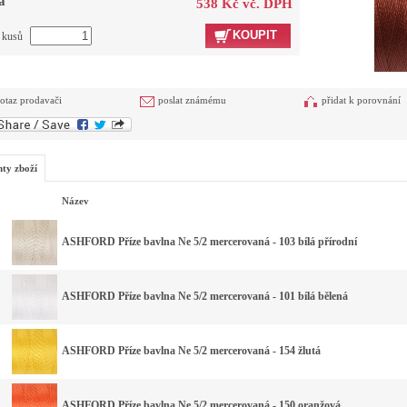
a
538 Kč vč. DPH
KOUPIT
t kusů
otaz prodavači
poslat známému
přidat k porovnání
nty zboží
Název
ASHFORD Příze bavlna Ne 5/2 mercerovaná - 103 bílá přírodní
ASHFORD Příze bavlna Ne 5/2 mercerovaná - 101 bílá bělená
ASHFORD Příze bavlna Ne 5/2 mercerovaná - 154 žlutá
ASHFORD Příze bavlna Ne 5/2 mercerovaná - 150 oranžová