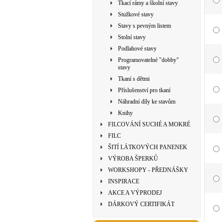
Tkací rámy a školní stavy
Stužkové stavy
Stavy s pevným listem
Stolní stavy
Podlahové stavy
Programovatelné "dobby"
stavy
Tkaní s dětmi
Příslušenství pro tkaní
Náhradní díly ke stavům
Knihy
FILCOVÁNÍ SUCHÉ A MOKRÉ
FILC
ŠITÍ LÁTKOVÝCH PANENEK
VÝROBA ŠPERKŮ
WORKSHOPY - PŘEDNÁŠKY
INSPIRACE
AKCE A VÝPRODEJ
DÁRKOVÝ CERTIFIKÁT